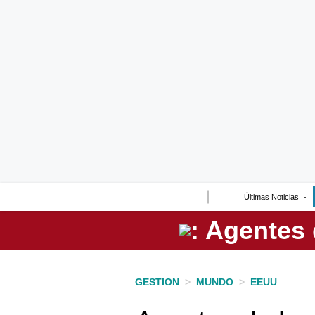
Lo último
Peru Quiosco
Portada
Empresas
Management & Empleo
Economía
Últimas Noticias
Mercados
Perú
Política
GESTION
>
MUNDO
>
EEUU
Tu Dinero