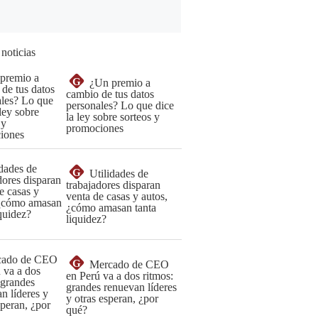
 noticias
G
¿Un premio a
cambio de tus datos
personales? Lo que dice
la ley sobre sorteos y
promociones
G
Utilidades de
trabajadores disparan
venta de casas y autos,
¿cómo amasan tanta
liquidez?
G
Mercado de CEO
en Perú va a dos ritmos:
grandes renuevan líderes
y otras esperan, ¿por
qué?