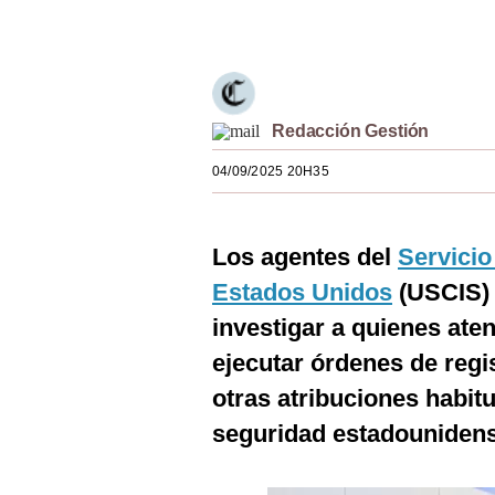
Únete a nuestro canal
Estilos
Mundo
EEUU
Redacción Gestión
México
04/09/2025 20H35
España
Internacional
Los agentes del
Servicio
Tecnología
Estados Unidos
(USCIS) 
investigar a quienes ate
Club del Suscriptor
ejecutar órdenes de regi
Mix
otras atribuciones habit
G de Gestión
seguridad estadounidens
Notas Contratadas