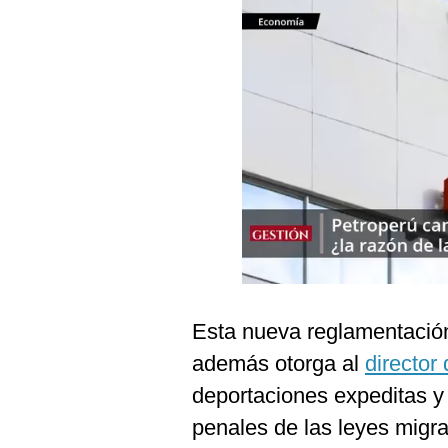
Podcast
Gestión TV
Videos
Fotogalerías
gestion.pe
¿quiénes
Somos?
Términos
Y
Esta nueva reglamentación
Condiciones
además otorga al
directo
Política
De
deportaciones expeditas y d
Privacidad
penales de las leyes migrat
Politica