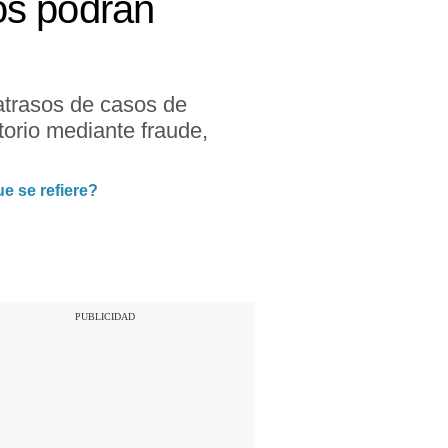
os podrán
 atrasos de casos de
torio mediante fraude,
e se refiere?