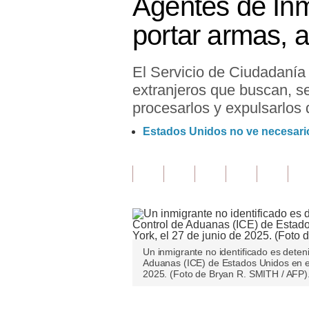
Agentes de Inm
Finanzas Personales
portar armas, a
Inmobiliarias
El Servicio de Ciudadanía 
Plus G
extranjeros que buscan, se
Opinión
procesarlos y expulsarlos d
Editorial
Estados Unidos no ve necesario
Pregunta de hoy
Blogs
Tendencias
Lujo
Un inmigrante no identificado es deten
Aduanas (ICE) de Estados Unidos en el
Viajes
2025. (Foto de Bryan R. SMITH / AFP)
Moda