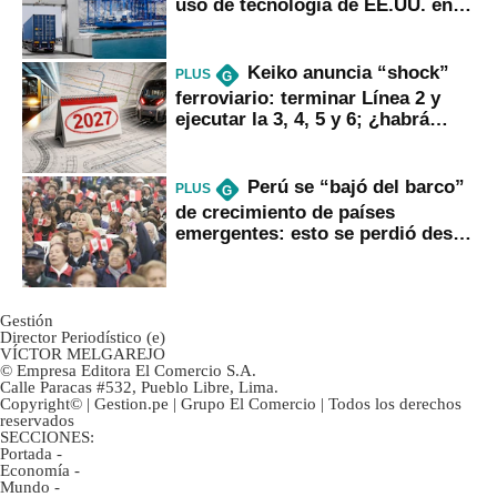
uso de tecnología de EE.UU. en
mercancías
Keiko anuncia “shock”
PLUS
G
ferroviario: terminar Línea 2 y
ejecutar la 3, 4, 5 y 6; ¿habrá
avances?
Perú se “bajó del barco”
PLUS
G
de crecimiento de países
emergentes: esto se perdió desde
2022
Gestión
Director Periodístico (e)
VÍCTOR MELGAREJO
© Empresa Editora El Comercio S.A.
Calle Paracas #532, Pueblo Libre, Lima.
Copyright© | Gestion.pe | Grupo El Comercio | Todos los derechos
reservados
SECCIONES:
Portada
-
Economía
-
Mundo
-