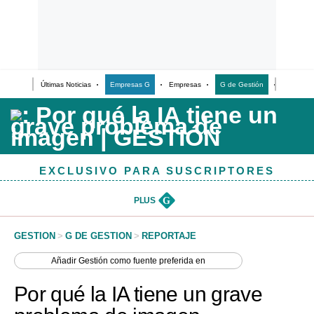
Últimas Noticias
Empresas G
Empresas
G de Gestión
Finanzas
Últimas Noticias
Casos de Estudio
Columnistas
EXCLUSIVO PARA SUSCRIPTORES
Infografías
Lifestyle
PLUS
G
Reportaje
GESTION
>
G DE GESTION
>
REPORTAJE
Añadir
Gestión
como fuente preferida en
Por qué la IA tiene un grave