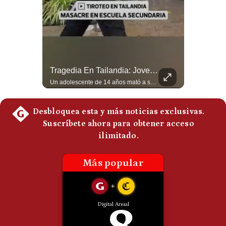
¿Qué Está Pasando En El Estrecho De Ormuz? | Gestión Mundo
Tragedia En Tailandia: Joven De 14 Años Ataca A Su Familia Y Colegio | Gestión Mundo
Un petrolero escuchó dos explosiones mientras atravesaba el estrecho de Ormuz. Aunque no se confirmó un ataque directo, el tránsito marítimo estaba prácticamente paralizado: solo cruzaron dos buques, frente a un promedio habitual de entre 130 y 140 diarios. #EstrechoDeOrmuz #Petroleo #NoticiasInternacionales #UltimaHora #Shorts 👉 Suscríbete y activa la campana para no perderte nuestro análisis diario. 🌎 Síguenos en nuestras redes sociales: 📌 Web oficial: https://gestion.pe/mundo/ 📌 LinkedIn: http://bit.ly/3HYIET0 📌 X (Twitter): http://bit.ly/4noZtX9 📌 TikTok: http://bit.ly/4evB6TO
Un adolescente de 14 años mató a sus abuelos y luego atacó su colegio de secundaria en Tailandia, dejando cinco fallecidos adicionales y más de 30 heridos antes de quitarse la vida. Según las autoridades y el primer ministro Anutin Charnvirakul, el hecho habría sido motivado por estrés académico extremo. El suceso reabre el debate sobre la alta posesión de armas de fuego en el país asiático. #Tailandia #Noticias #UltimaHora #NoticiasInternacionales #Shorts 👉 Suscríbete y activa la campana para no perderte nuestro análisis diario. 🌎 Síguenos en nuestras redes sociales: 📌 Web oficial: https://gestion.pe/mundo/ 📌 LinkedIn: http://bit.ly/3HYIET0 📌 X (Twitter): http://bit.ly/4noZtX9 📌 TikTok: http://bit.ly/4evB6TO