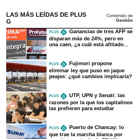
LAS MÁS LEÍDAS DE PLUS
Contenido de
G
Gestión
Ganancias de tres AFP se
PLUS
G
disparan más de 24%, pero en
una caen, ¿a cuál está afiliado
usted?
Fujimori propone
PLUS
G
eliminar ley que puso en jaque
peajes: ¿qué cambios implicaría?
UTP, UPN y Senati: las
PLUS
G
razones por la que los capitalinos
las prefieren para estudiar
Puerto de Chancay: lo
PLUS
G
que trae la marcha blanca por