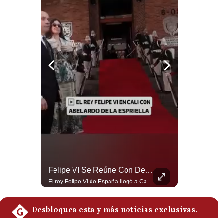
Abelardo De La Espriella Se Reúne Con Javier Milei En Cali | Gestión Mundo
Felipe VI Se Reúne Con De La Espriella Antes De La Investidura | Gestión Mundo
El presidente electo de Colombia, Abelardo de la Espriella, sostuvo una reunión bilateral en Cali con el mandatario argentino Javier Milei. El encuentro se dio pocas horas antes de la ceremonia de investidura presidencial para el periodo 2026-2030, marcando el inicio de una nueva alianza estratégica regional. #DeLaEspriella #JavierMilei #Colombia #Argentina #PoliticaLatina #Shorts 👉 Suscríbete y activa la campana para no perderte nuestro análisis diario. 🌎 Síguenos en nuestras redes sociales: 📌 Web oficial: https://gestion.pe/mundo/ 📌 LinkedIn: http://bit.ly/3HYIET0 📌 X (Twitter): http://bit.ly/4noZtX9 📌 TikTok: http://bit.ly/4evB6TO
El rey Felipe VI de España llegó a Cali para reunirse con el presidente electo de Colombia, Abelardo de la Espriella, horas antes de su histórica investidura presidencial. Un encuentro clave que refuerza las relaciones diplomáticas y bilaterales entre ambas naciones antes de la ceremonia oficial. ¿Qué opinas sobre el papel diplomático de España en la política latinoamericana? #FelipeVI #DeLaEspriella #Colombia #Espana #PoliticaInternacional #Shorts 👉 Suscríbete y activa la campana para no perderte nuestro análisis diario. 🌎 Síguenos en nuestras redes sociales: 📌 Web oficial: https://gestion.pe/mundo/ 📌 LinkedIn: http://bit.ly/3HYIET0 📌 X (Twitter): http://bit.ly/4noZtX9 📌 TikTok: http://bit.ly/4evB6TO