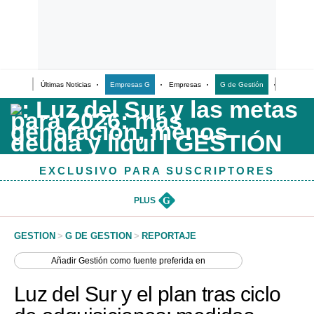
Últimas Noticias
Empresas G
Empresas
G de Gestión
Finanzas
Últimas Noticias
Casos de Estudio
Columnistas
EXCLUSIVO PARA SUSCRIPTORES
Infografías
Lifestyle
PLUS
G
Reportaje
GESTION
>
G DE GESTION
>
REPORTAJE
Añadir
Gestión
como fuente preferida en
Luz del Sur y el plan tras ciclo