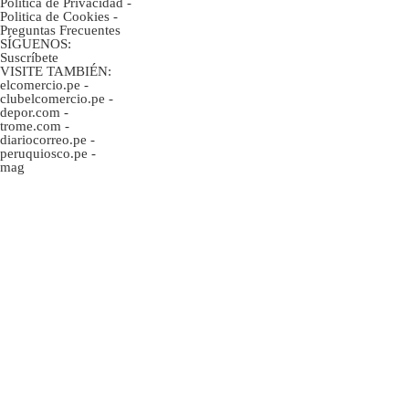
Política de Privacidad
-
Politica de Cookies
-
Preguntas Frecuentes
SÍGUENOS:
Suscríbete
VISITE TAMBIÉN:
elcomercio.pe
-
clubelcomercio.pe
-
depor.com
-
trome.com
-
diariocorreo.pe
-
peruquiosco.pe
-
mag