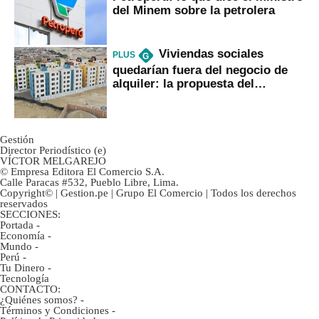
del Minem sobre la petrolera
Viviendas sociales
PLUS
G
quedarían fuera del negocio de
alquiler: la propuesta del
gobierno
Gestión
Director Periodístico (e)
VÍCTOR MELGAREJO
© Empresa Editora El Comercio S.A.
Calle Paracas #532, Pueblo Libre, Lima.
Copyright© | Gestion.pe | Grupo El Comercio | Todos los derechos
reservados
SECCIONES:
Portada
-
Economía
-
Mundo
-
Perú
-
Tu Dinero
-
Tecnología
CONTACTO:
¿Quiénes somos?
-
Términos y Condiciones
-