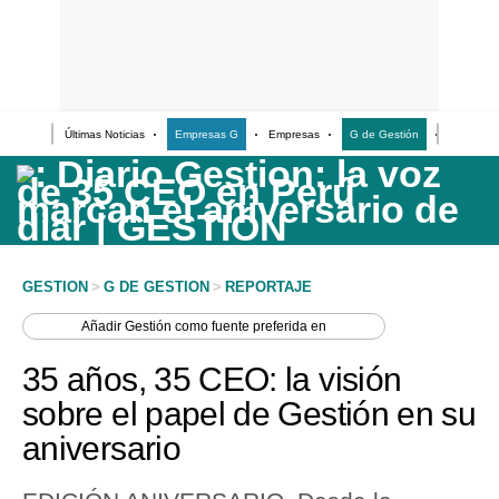
Últimas Noticias
Empresas G
Empresas
G de Gestión
Finanzas
Últimas Noticias
Casos de Estudio
Columnistas
Infografías
GESTION
>
G DE GESTION
>
REPORTAJE
Lifestyle
Añadir
Gestión
como fuente preferida en
Reportaje
35 años, 35 CEO: la visión
sobre el papel de Gestión en su
aniversario