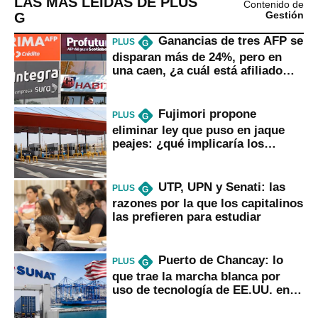
LAS MÁS LEÍDAS DE PLUS
Contenido de
G
Gestión
Ganancias de tres AFP se
PLUS
G
disparan más de 24%, pero en
una caen, ¿a cuál está afiliado
usted?
Fujimori propone
PLUS
G
eliminar ley que puso en jaque
peajes: ¿qué implicaría los
usuarios?
UTP, UPN y Senati: las
PLUS
G
razones por la que los capitalinos
las prefieren para estudiar
Puerto de Chancay: lo
PLUS
G
que trae la marcha blanca por
uso de tecnología de EE.UU. en
mercancías