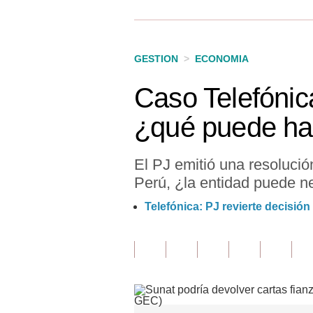
Finanzas Personales
Inmobiliarias
GESTION
>
ECONOMIA
Plus G
Caso Telefónica
Opinión
¿qué puede ha
Editorial
Pregunta de hoy
El PJ emitió una resolució
Perú, ¿la entidad puede n
Blogs
Telefónica: PJ revierte decisión
Tendencias
Lujo
Viajes
Moda