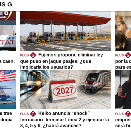
US G
e
Fujimori propone eliminar ley
G
G
PLUS
PLUS
a caen,
que puso en jaque peajes: ¿qué
por la 
implicaría los usuarios?
para es
e trae
Keiko anuncia “shock”
G
G
PLUS
PLUS
ología
ferroviario: terminar Línea 2 y ejecutar la
empres
3, 4, 5 y 6; ¿habrá avances?
será b