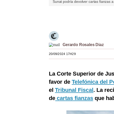
Sunat podría devolver cartas fianzas 
Estilos
Mundo
Únete a nuestro canal
EEUU
México
Gerardo Rosales Diaz
España
20/09/2024 17H29
Internacional
Tecnología
La Corte Superior de Jus
Club del Suscriptor
favor de
Telefónica del P
Mix
el
Tribunal Fiscal
. La re
G de Gestión
de
cartas fianzas
que hab
Notas Contratadas