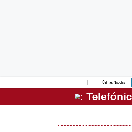
Lo último
Peru Quiosco
Portada
Empresas
Management & Empleo
Economía
Últimas Noticias
Mercados
Perú
Política
Tu Dinero