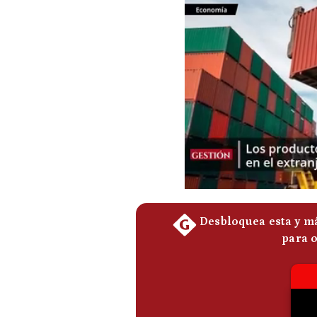
Podcast
Gestión TV
Videos
Fotogalerías
gestion.pe
¿quiénes
Somos?
Términos
Y
Condiciones
Política
De
Privacidad
Politica