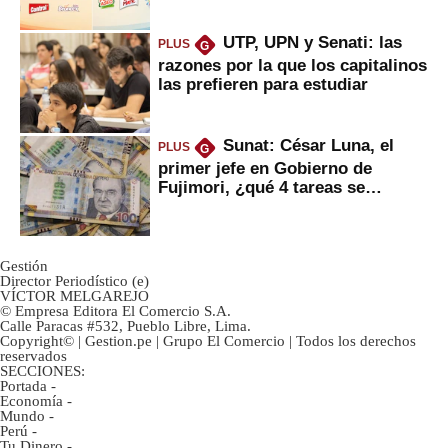
UTP, UPN y Senati: las
PLUS
G
razones por la que los capitalinos
las prefieren para estudiar
Sunat: César Luna, el
PLUS
G
primer jefe en Gobierno de
Fujimori, ¿qué 4 tareas se
marcan urgentes?
Gestión
Director Periodístico (e)
VÍCTOR MELGAREJO
© Empresa Editora El Comercio S.A.
Calle Paracas #532, Pueblo Libre, Lima.
Copyright© | Gestion.pe | Grupo El Comercio | Todos los derechos
reservados
SECCIONES:
Portada
-
Economía
-
Mundo
-
Perú
-
Tu Dinero
-