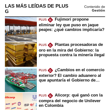
LAS MÁS LEÍDAS DE PLUS
Contenido de
G
Gestión
Fujimori propone
PLUS
G
eliminar ley que puso en jaque
peajes: ¿qué cambios implicaría?
Plantas procesadoras de
PLUS
G
oro en la mira del Gobierno: la
propuesta contra la minería ilegal
¿Cambios en el comercio
PLUS
G
exterior? El cambio aduanero al
que apuntaría el Gobierno de
Fujimori
Alicorp: qué ganó con la
PLUS
G
compra del negocio de Unilever
en Colombia