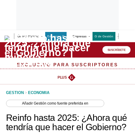
Últimas Noticias
Empresas G
Empresas
G de Gestión
Finanzas
Lo último
Peru Quiosco
SUSCRÍBETE
Portada
EXCLUSIVO PARA SUSCRIPTORES
Empresas
PLUS
G
Management & Empleo
GESTION
>
ECONOMIA
Economía
Añadir
Gestión
como fuente preferida en
Mercados
Reinfo hasta 2025: ¿Ahora qué
Perú
tendría que hacer el Gobierno?
Política