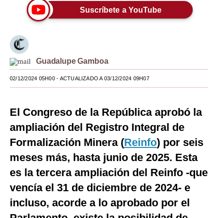
Suscríbete a YouTube
Moda
Estilos
Mundo
Guadalupe Gamboa
EEUU
02/12/2024 05H00
- ACTUALIZADO A 03/12/2024 09H07
México
El Congreso de la República aprobó la
España
ampliación del Registro Integral de
Internacional
Formalización Minera (
Reinfo
) por seis
Tecnología
meses más, hasta junio de 2025. Esta
Club del Suscriptor
es la tercera ampliación del Reinfo -que
vencía el 31 de diciembre de 2024- e
Mix
incluso, acorde a lo aprobado por el
G de Gestión
Parlamento, existe la posibilidad de