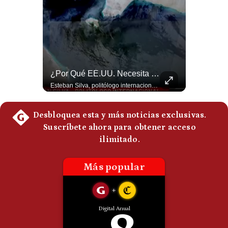
Politica
De
Cookies
Preguntas
Frecuentes
Felipe VI Se Reúne Con De La Espriella Antes De La Investidura | Gestión Mundo
¿Por Qué EE.UU. Necesita Desesperadamente Al Golfo? | Gestión Mundo
El rey Felipe VI de España llegó a Cali para reunirse con el presidente electo de Colombia, Abelardo de la Espriella, horas antes de su histórica investidura presidencial. Un encuentro clave que refuerza las relaciones diplomáticas y bilaterales entre ambas naciones antes de la ceremonia oficial. ¿Qué opinas sobre el papel diplomático de España en la política latinoamericana? #FelipeVI #DeLaEspriella #Colombia #Espana #PoliticaInternacional #Shorts 👉 Suscríbete y activa la campana para no perderte nuestro análisis diario. 🌎 Síguenos en nuestras redes sociales: 📌 Web oficial: https://gestion.pe/mundo/ 📌 LinkedIn: http://bit.ly/3HYIET0 📌 X (Twitter): http://bit.ly/4noZtX9 📌 TikTok: http://bit.ly/4evB6TO
Esteban Silva, politólogo internacional, explica que Estados Unidos necesita el apoyo territorial y marítimo de sus aliados del Golfo para operar cerca de Irán. Según su análisis, Teherán busca amenazar su estabilidad energética y económica para que estos gobiernos presionen a Washington y lo obliguen a negociar. #Iran #EEUU #Geopolitica #NoticiasInternacionales #Shorts 👉 Suscríbete y activa la campana para no perderte nuestro análisis diario. 🌎 Síguenos en nuestras redes sociales: 📌 Web oficial: https://gestion.pe/mundo/ 📌 LinkedIn: http://bit.ly/3HYIET0 📌 X (Twitter): http://bit.ly/4noZtX9 📌 TikTok: http://bit.ly/4evB6TO