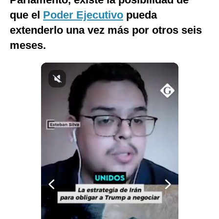
Notas Contratadas
que el
Poder Ejecutivo
pueda
extenderlo una vez más por otros seis
Podcast
meses.
Gestión TV
Videos
Fotogalerías
gestion.pe
¿quiénes
Somos?
Términos
Y
Condiciones
Política
De
Privacidad