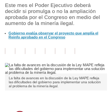
Este mes el Poder Ejecutivo deberá
Tu Dinero
decidir si promulga o no la ampliación
aprobada por el Congreso en medio del
Finanzas Personales
aumento de la minería ilegal.
Inmobiliarias
Gobierno evalúa observar el proyecto que amplía el
Reinfo aprobado en el Congreso
Plus G
Opinión
Editorial
Pregunta de hoy
La falta de avances en la discusión de la Ley MAPE refleja
Blogs
las dificultades del gobierno para implementar una solución
al problema de la minería ilegal.
Tendencias
Lujo
Únete a nuestro canal
Viajes