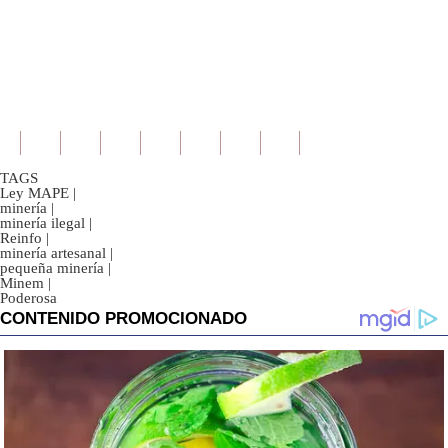
TAGS
Ley MAPE
|
minería
|
minería ilegal
|
Reinfo
|
minería artesanal
|
pequeña minería
|
Minem
|
Poderosa