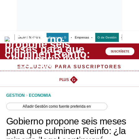
Últimas Noticias
Empresas G
Empresas
G de Gestión
Finanzas
Lo último
Peru Quiosco
SUSCRÍBETE
Portada
EXCLUSIVO PARA SUSCRIPTORES
Empresas
PLUS
G
Management & Empleo
GESTION
>
ECONOMIA
Economía
Añadir
Gestión
como fuente preferida en
Mercados
Gobierno propone seis meses
Perú
para que culminen Reinfo: ¿la
Política