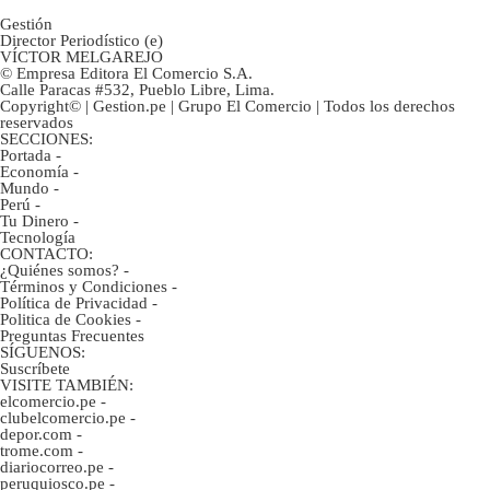
Gestión
Director Periodístico (e)
VÍCTOR MELGAREJO
© Empresa Editora El Comercio S.A.
Calle Paracas #532, Pueblo Libre, Lima.
Copyright© | Gestion.pe | Grupo El Comercio | Todos los derechos
reservados
SECCIONES:
Portada
-
Economía
-
Mundo
-
Perú
-
Tu Dinero
-
Tecnología
CONTACTO:
¿Quiénes somos?
-
Términos y Condiciones
-
Política de Privacidad
-
Politica de Cookies
-
Preguntas Frecuentes
SÍGUENOS:
Suscríbete
VISITE TAMBIÉN:
elcomercio.pe
-
clubelcomercio.pe
-
depor.com
-
trome.com
-
diariocorreo.pe
-
peruquiosco.pe
-