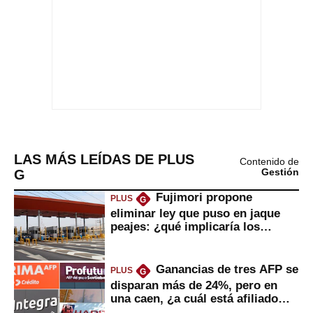
LAS MÁS LEÍDAS DE PLUS
Contenido de
G
Gestión
Fujimori propone
PLUS
G
eliminar ley que puso en jaque
peajes: ¿qué implicaría los
usuarios?
Ganancias de tres AFP se
PLUS
G
disparan más de 24%, pero en
una caen, ¿a cuál está afiliado
usted?