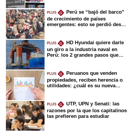
Perú se “bajó del barco”
PLUS
G
de crecimiento de países
emergentes: esto se perdió desde
2022
HD Hyundai quiere darle
PLUS
G
un giro a la industria naval en
Perú: los 2 grandes pasos que
daría
Peruanos que venden
PLUS
G
propiedades, reciben herencia o
utilidades: ¿cuál es su nueva
inversión clave?
UTP, UPN y Senati: las
PLUS
G
razones por la que los capitalinos
las prefieren para estudiar