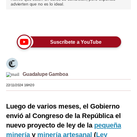
advierten que no es lo ideal.
Moda
Estilos
Únete a nuestro canal
Mundo
Suscríbete a YouTube
EEUU
México
España
Guadalupe Gamboa
Internacional
22/11/2024 16H20
Tecnología
Luego de varios meses, el Gobierno
Club del Suscriptor
envió al Congreso de la República el
Mix
nuevo proyecto de ley de la
pequeña
G de Gestión
minería
y
minería artesanal
(
Ley