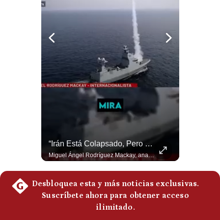
Politica
De
Cookies
Preguntas
Frecuentes
¿El FIN De Infantino En La FIFA? El Grave Pronóstico Sobre Su Renuncia | #EnClaveEconómica
“Irán Está Colapsado, Pero EE.UU. Parece Desesperado” | #radar24
Luis Carrillo Pinto, presidente de APEMD pronostica meses muy difíciles para Infantino y sostiene que una mayor presión de la UEFA, junto con nuevas investigaciones periodísticas, podría llevarlo a dimitir. También menciona renuncias internas y acusaciones de que el proyecto fue impulsado por una sola persona. #GianniInfantino #FIFA #UEFA #LuisCarrilloPinto #APEMD #Futbol #NoticiasDeportivas #Mundial #Shorts 👉 Suscríbete y activa la campana para no perderte nuestro análisis diario. 🌎 Síguenos en nuestras redes sociales: 📌 Web oficial: https://gestion.pe/mundo/ 📌 LinkedIn: http://bit.ly/3HYIET0 📌 X (Twitter): http://bit.ly/4noZtX9 📌 TikTok: http://bit.ly/4evB6TO
Miguel Ángel Rodríguez Mackay, analista internacional, sostiene que las negociaciones fueron impulsadas por Irán y no por Estados Unidos. Según su análisis, Teherán estaría debilitado militar y económicamente, aunque la narrativa internacional presenta a Trump como el líder desesperado por terminar una guerra que no puede ganar. #Geopolitica #Iran #DonaldTrump #RodriguezMackay #EEUU #NoticiasInternacionales #PoliticaInternacional #AnalisisGeopolitico #Shorts 👉 Suscríbete y activa la campana para no perderte nuestro análisis diario. 🌎 Síguenos en nuestras redes sociales: 📌 Web oficial: https://gestion.pe/mundo/ 📌 LinkedIn: http://bit.ly/3HYIET0 📌 X (Twitter): http://bit.ly/4noZtX9 📌 TikTok: http://bit.ly/4evB6TO