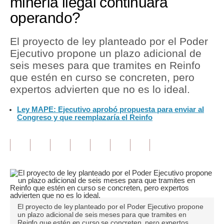
minería ilegal continuará
operando?
Tu Dinero
Finanzas Personales
El proyecto de ley planteado por el Poder
Ejecutivo propone un plazo adicional de
Inmobiliarias
seis meses para que tramites en Reinfo
que estén en curso se concreten, pero
Plus G
expertos advierten que no es lo ideal.
Opinión
Ley MAPE: Ejecutivo aprobó propuesta para enviar al
Congreso y que reemplazaría el Reinfo
Editorial
Pregunta de hoy
Blogs
Tendencias
Lujo
El proyecto de ley planteado por el Poder Ejecutivo propone
un plazo adicional de seis meses para que tramites en
Viajes
Reinfo que estén en curso se concreten, pero expertos