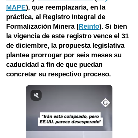
MAPE
), que reemplazaría, en la
Notas Contratadas
práctica, al Registro Integral de
Podcast
Formalización Minera (
Reinfo
). Si bien
Gestión TV
la vigencia de este registro vence el 31
Videos
de diciembre, la propuesta legislativa
plantea prorrogar por seis meses su
Fotogalerías
caducidad a fin de que puedan
concretar su respectivo proceso.
gestion.pe
¿quiénes
Somos?
Términos
Y
Condiciones
Política
De
Privacidad