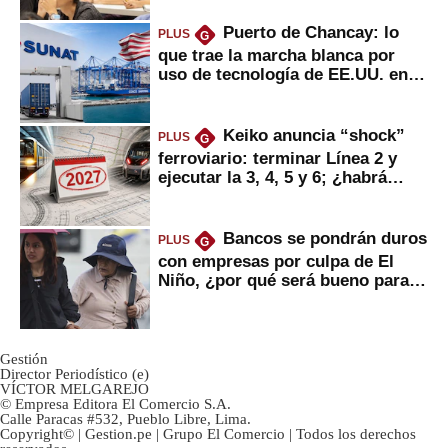
Puerto de Chancay: lo
PLUS
G
que trae la marcha blanca por
uso de tecnología de EE.UU. en
mercancías
Keiko anuncia “shock”
PLUS
G
ferroviario: terminar Línea 2 y
ejecutar la 3, 4, 5 y 6; ¿habrá
avances?
Bancos se pondrán duros
PLUS
G
con empresas por culpa de El
Niño, ¿por qué será bueno para
ahorristas?
Gestión
Director Periodístico (e)
VÍCTOR MELGAREJO
© Empresa Editora El Comercio S.A.
Calle Paracas #532, Pueblo Libre, Lima.
Copyright© | Gestion.pe | Grupo El Comercio | Todos los derechos