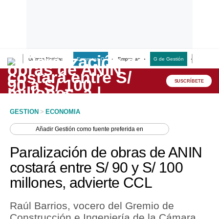
Últimas Noticias
Empresas G
Empresas
G de Gestión
Finanzas
Lo último
Peru Quiosco
SUSCRÍBETE
Portada
GESTION
>
ECONOMIA
Empresas
Añadir
Gestión
como fuente preferida en
Management & Empleo
Paralización de obras de ANIN
Economía
costará entre S/ 90 y S/ 100
millones, advierte CCL
Mercados
Perú
Raúl Barrios, vocero del Gremio de
Construcción e Ingeniería de la Cámara
Política