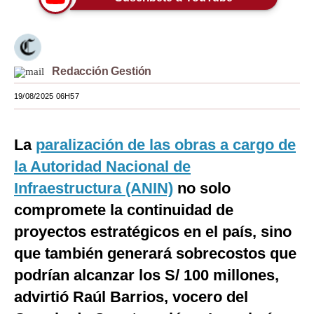
Moda
Estilos
Redacción Gestión
Mundo
19/08/2025 06H57
EEUU
México
La
paralización de las obras a cargo de
España
la Autoridad Nacional de
Infraestructura (ANIN)
no solo
Internacional
compromete la continuidad de
Tecnología
proyectos estratégicos en el país, sino
Club del Suscriptor
que también generará sobrecostos que
podrían alcanzar los S/ 100 millones,
Mix
advirtió Raúl Barrios, vocero del
G de Gestión