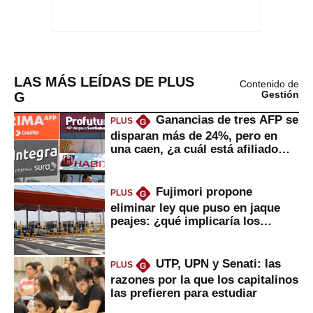
LAS MÁS LEÍDAS DE PLUS
Contenido de
G
Gestión
Ganancias de tres AFP se
PLUS
G
disparan más de 24%, pero en
una caen, ¿a cuál está afiliado
usted?
Fujimori propone
PLUS
G
eliminar ley que puso en jaque
peajes: ¿qué implicaría los
usuarios?
UTP, UPN y Senati: las
PLUS
G
razones por la que los capitalinos
las prefieren para estudiar