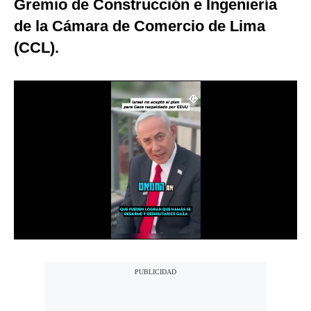
Gremio de Construcción e Ingeniería
Notas Contratadas
de la Cámara de Comercio de Lima
Podcast
(CCL).
Gestión TV
Videos
Fotogalerías
gestion.pe
¿quiénes
Somos?
Términos
Y
Condiciones
Política
De
Privacidad