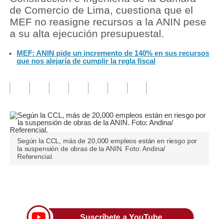
de Comercio de Lima, cuestiona que el
Tu Dinero
MEF no reasigne recursos a la ANIN pese
a su alta ejecución presupuestal.
Finanzas Personales
MEF: ANIN pide un incremento de 140% en sus recursos
Inmobiliarias
que nos alejaría de cumplir la regla fiscal
Plus G
Opinión
Editorial
Pregunta de hoy
Según la CCL, más de 20,000 empleos están en riesgo por
la suspensión de obras de la ANIN. Foto: Andina/
Blogs
Referencial.
Tendencias
Únete a nuestro canal
Lujo
Viajes
Suscríbete a YouTube