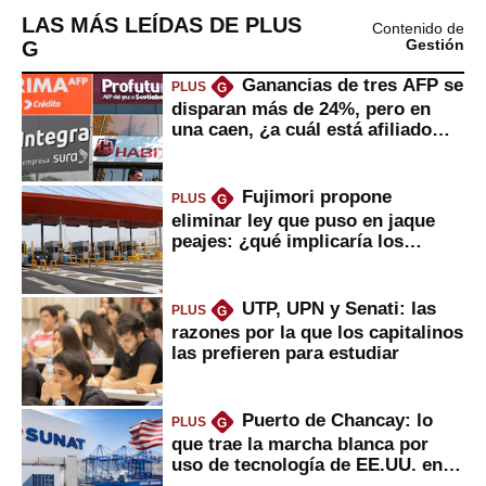
LAS MÁS LEÍDAS DE PLUS
Contenido de
G
Gestión
Ganancias de tres AFP se
PLUS
G
disparan más de 24%, pero en
una caen, ¿a cuál está afiliado
usted?
Fujimori propone
PLUS
G
eliminar ley que puso en jaque
peajes: ¿qué implicaría los
usuarios?
UTP, UPN y Senati: las
PLUS
G
razones por la que los capitalinos
las prefieren para estudiar
Puerto de Chancay: lo
PLUS
G
que trae la marcha blanca por
uso de tecnología de EE.UU. en
mercancías