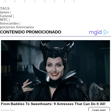
TAGS
trenes
|
General
|
MTC
|
ferrocarriles
|
proyectos ferroviarios