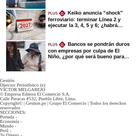
Keiko anuncia “shock”
PLUS
G
ferroviario: terminar Línea 2 y
ejecutar la 3, 4, 5 y 6; ¿habrá
avances?
Bancos se pondrán duros
PLUS
G
con empresas por culpa de El
Niño, ¿por qué será bueno para
ahorristas?
Gestión
Director Periodístico (e)
VÍCTOR MELGAREJO
© Empresa Editora El Comercio S.A.
Calle Paracas #532, Pueblo Libre, Lima.
Copyright© | Gestion.pe | Grupo El Comercio | Todos los derechos
reservados
SECCIONES:
Portada
-
Economía
-
Mundo
-
Perú
-
Tu Dinero
-