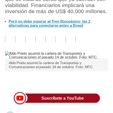
viabilidad. Financiarlos implicará una
Tu Dinero
inversión de más de US$ 40,000 millones.
Finanzas Personales
Perú no debe esperar al Tren Bioceánico: las 2
alternativas para conectarse antes a Brasil
Inmobiliarias
Plus G
Opinión
Editorial
Aldo Prieto asumió la cartera de Transportes y
Comunicaciones el pasado 14 de octubre. Foto: MTC.
Pregunta de hoy
Blogs
Únete a nuestro canal
Tendencias
Suscríbete a YouTube
Lujo
Viajes