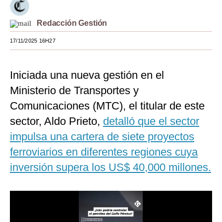
Moda
Redacción Gestión
Estilos
17/11/2025 16H27
Mundo
Iniciada una nueva gestión en el
EEUU
Ministerio de Transportes y
México
Comunicaciones (MTC), el titular de este
España
sector, Aldo Prieto,
detalló que el sector
Internacional
impulsa una cartera de siete proyectos
ferroviarios en diferentes regiones cuya
Tecnología
inversión supera los US$ 40,000 millones.
Club del Suscriptor
Mix
G de Gestión