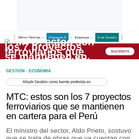
Últimas Noticias
Empresas G
Empresas
G de Gestión
Finanzas
Lo último
Peru Quiosco
SUSCRÍBETE
Portada
GESTION
>
ECONOMIA
Empresas
Añadir
Gestión
como fuente preferida en
Management & Empleo
MTC: estos son los 7 proyectos
Economía
ferroviarios que se mantienen
en cartera para el Perú
Mercados
Perú
El ministro del sector, Aldo Prieto, sostuvo
que se trata de obras que ya cuentan con
Política