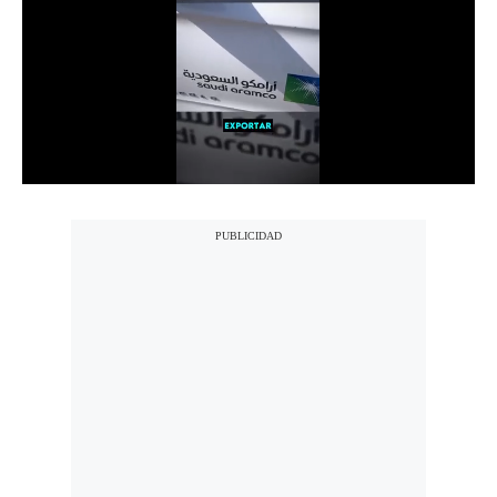
Notas Contratadas
Podcast
Gestión TV
Videos
Fotogalerías
gestion.pe
¿quiénes
Somos?
Términos
Y
Condiciones
Política
De
Privacidad