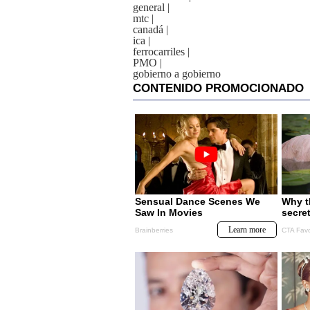
general
|
mtc
|
canadá
|
ica
|
ferrocarriles
|
PMO
|
gobierno a gobierno