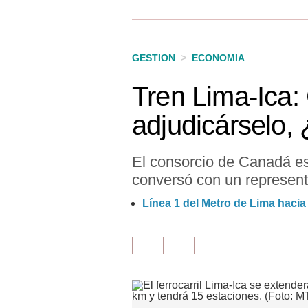
Finanzas Personales
Inmobiliarias
GESTION
>
ECONOMIA
Plus G
Tren Lima-Ica:
Opinión
adjudicárselo,
Editorial
Pregunta de hoy
El consorcio de Canadá e
conversó con un represent
Blogs
Línea 1 del Metro de Lima hacia 
Tendencias
Lujo
Viajes
Moda