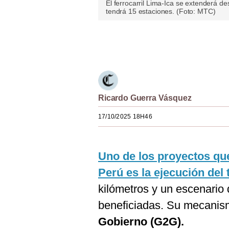
El ferrocarril Lima-Ica se extenderá de
Estilos
tendrá 15 estaciones. (Foto: MTC)
Mundo
Únete a nuestro canal
EEUU
México
España
Ricardo Guerra Vásquez
Internacional
17/10/2025 18H46
Tecnología
Club del Suscriptor
Uno de los proyectos qu
Perú es la ejecución del 
Mix
kilómetros y un escenario
G de Gestión
beneficiadas. Su mecanism
Notas Contratadas
Gobierno (G2G).