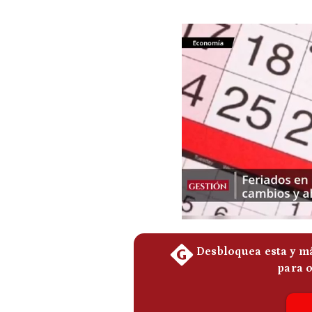
Podcast
Gestión TV
Videos
Fotogalerías
gestion.pe
¿quiénes
Somos?
Términos
Y
Condiciones
Política
De
Privacidad
Politica