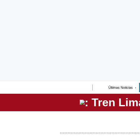
Lo último
Peru Quiosco
Portada
Empresas
Management & Empleo
Economía
Últimas Noticias
Mercados
Perú
Política
Tu Dinero