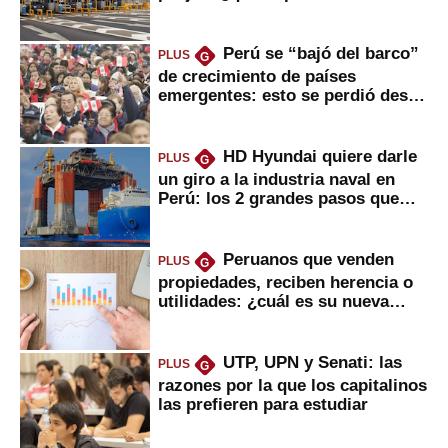
usuarios?
Perú se “bajó del barco”
PLUS
G
de crecimiento de países
emergentes: esto se perdió desde
2022
HD Hyundai quiere darle
PLUS
G
un giro a la industria naval en
Perú: los 2 grandes pasos que
daría
Peruanos que venden
PLUS
G
propiedades, reciben herencia o
utilidades: ¿cuál es su nueva
inversión clave?
UTP, UPN y Senati: las
PLUS
G
razones por la que los capitalinos
las prefieren para estudiar