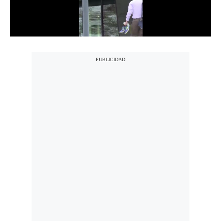
Notas Contratadas
Podcast
Gestión TV
Videos
Fotogalerías
gestion.pe
¿quiénes
Somos?
Términos
Y
Condiciones
Política
De
Privacidad