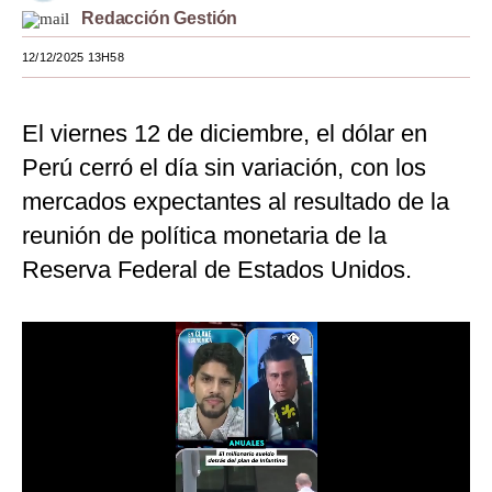
Redacción Gestión
Moda
12/12/2025 13H58
Estilos
Mundo
El viernes 12 de diciembre, el dólar en
Perú cerró el día sin variación, con los
EEUU
mercados expectantes al resultado de la
México
reunión de política monetaria de la
España
Reserva Federal de Estados Unidos.
Internacional
Tecnología
Club del Suscriptor
Mix
G de Gestión