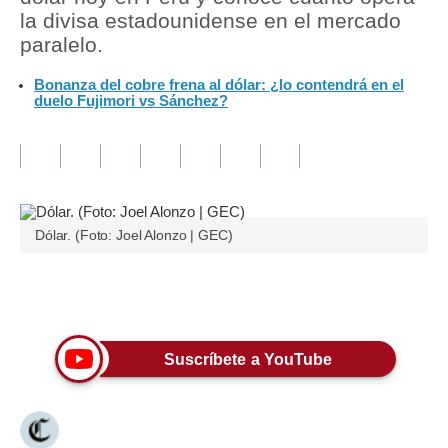
la divisa estadounidense en el mercado
Tu Dinero
paralelo.
Finanzas Personales
Bonanza del cobre frena al dólar: ¿lo contendrá en el
duelo Fujimori vs Sánchez?
Inmobiliarias
Plus G
Opinión
Dólar. (Foto: Joel Alonzo | GEC)
Editorial
Pregunta de hoy
Únete a nuestro canal
Blogs
Tendencias
Suscríbete a YouTube
Lujo
Viajes