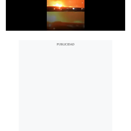
Notas Contratadas
Podcast
Gestión TV
Videos
Fotogalerías
gestion.pe
¿quiénes
Somos?
Términos
Y
Condiciones
Política
De
Privacidad