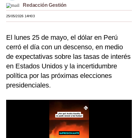
Redacción Gestión
Moda
25/05/2026 14H03
Estilos
Mundo
El lunes 25 de mayo, el dólar en Perú
cerró el día con un descenso, en medio
EEUU
de expectativas sobre las tasas de interés
México
en Estados Unidos y la incertidumbre
España
política por las próximas elecciones
Internacional
presidenciales.
Tecnología
Club del Suscriptor
Mix
G de Gestión