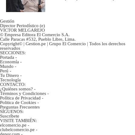
ahorristas?
Gestión
Director Periodístico (e)
VÍCTOR MELGAREJO
© Empresa Editora El Comercio S.A.
Calle Paracas #532, Pueblo Libre, Lima.
Copyright© | Gestion.pe | Grupo El Comercio | Todos los derechos
reservados
SECCIONES:
Portada
-
Economía
-
Mundo
-
Perú
-
Tu Dinero
-
Tecnología
CONTACTO:
¿Quiénes somos?
-
Términos y Condiciones
-
Política de Privacidad
-
Politica de Cookies
-
Preguntas Frecuentes
SÍGUENOS:
Suscríbete
VISITE TAMBIÉN:
elcomercio.pe
-
clubelcomercio.pe
-
depor.com
-