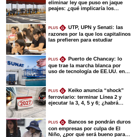
eliminar ley que puso en jaque
peajes: ¿qué implicaría los
usuarios?
UTP, UPN y Senati: las
PLUS
G
razones por la que los capitalinos
las prefieren para estudiar
Puerto de Chancay: lo
PLUS
G
que trae la marcha blanca por
uso de tecnología de EE.UU. en
mercancías
Keiko anuncia “shock”
PLUS
G
ferroviario: terminar Línea 2 y
ejecutar la 3, 4, 5 y 6; ¿habrá
avances?
Bancos se pondrán duros
PLUS
G
con empresas por culpa de El
Niño, ¿por qué será bueno para