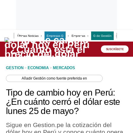
Últimas Noticias
Empresas G
Empresas
G de Gestión
Finanzas
Lo último
Peru Quiosco
SUSCRÍBETE
Portada
GESTION
>
ECONOMIA
>
MERCADOS
Empresas
Añadir
Gestión
como fuente preferida en
Management & Empleo
Tipo de cambio hoy en Perú:
Economía
¿En cuánto cerró el dólar este
lunes 25 de mayo?
Mercados
Perú
Sigue en Gestion.pe la cotización del
dólar hoy en Perú y conoce cuánto opera
Política