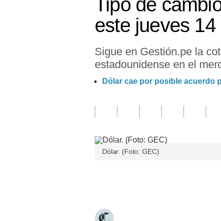
Tipo de cambio
Finanzas Personales
este jueves 1
Inmobiliarias
Sigue en Gestión.pe la cot
Plus G
estadounidense en el merc
Opinión
Dólar cae por posible acuerdo p
Editorial
Pregunta de hoy
Blogs
Dólar. (Foto: GEC)
Tendencias
Lujo
Únete a nuestro canal
Viajes
Moda