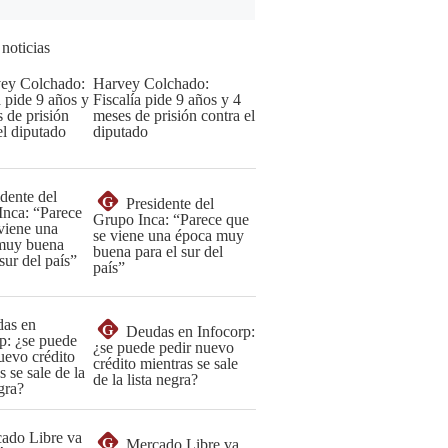
 noticias
Harvey Colchado:
Fiscalía pide 9 años y 4
meses de prisión contra el
diputado
G
Presidente del
Grupo Inca: “Parece que
se viene una época muy
buena para el sur del
país”
G
Deudas en Infocorp:
¿se puede pedir nuevo
crédito mientras se sale
de la lista negra?
G
Mercado Libre va