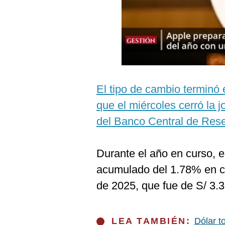
Podcast
Gestión TV
Videos
Fotogalerías
El tipo de cambio terminó
que el miércoles cerró la j
gestion.pe
del Banco Central de Res
¿quiénes
Somos?
Durante el año en curso, e
Términos
Y
acumulado del 1.78% en c
Condiciones
de 2025, que fue de S/ 3.3
Política
De
Privacidad
Politica
LEA TAMBIÉN:
Dólar t