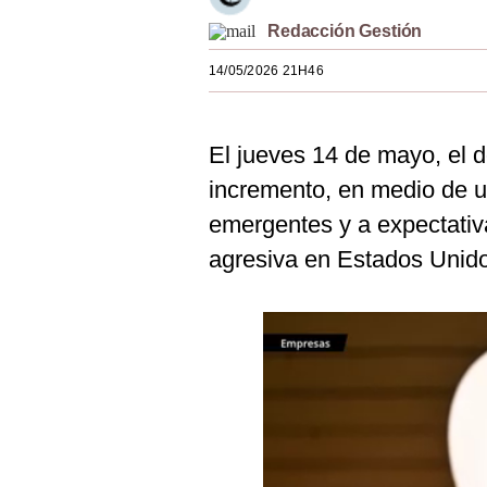
Estilos
Redacción Gestión
Mundo
14/05/2026 21H46
EEUU
El jueves 14 de mayo, el d
México
incremento, en medio de un
España
emergentes y a expectativ
Internacional
agresiva en Estados Unid
Tecnología
Club del Suscriptor
Mix
G de Gestión
Notas Contratadas