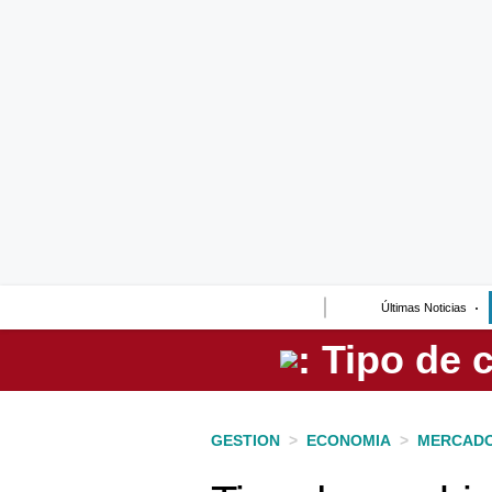
Lo último
Peru Quiosco
Portada
Empresas
Management & Empleo
Economía
Últimas Noticias
Mercados
Perú
Política
GESTION
>
ECONOMIA
>
MERCAD
Tu Dinero