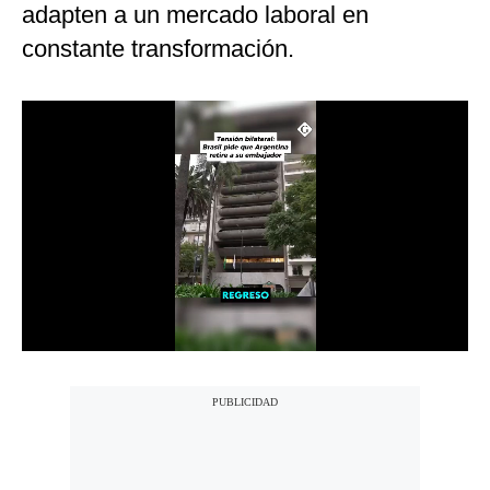
adapten a un mercado laboral en
Notas Contratadas
constante transformación.
Podcast
Gestión TV
Videos
Fotogalerías
gestion.pe
¿quiénes
Somos?
Términos
Y
Condiciones
Política
De
Privacidad