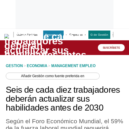
Últimas Noticias
Empresas G
Empresas
G de Gestión
Finanzas
Lo último
Peru Quiosco
SUSCRÍBETE
Portada
GESTION
>
ECONOMIA
>
MANAGEMENT EMPLEO
Empresas
Añadir
Gestión
como fuente preferida en
Management & Empleo
Seis de cada diez trabajadores
Economía
deberán actualizar sus
habilidades antes de 2030
Mercados
Perú
Según el Foro Económico Mundial, el 59%
de la fuerza laboral mundial requerirá
Política