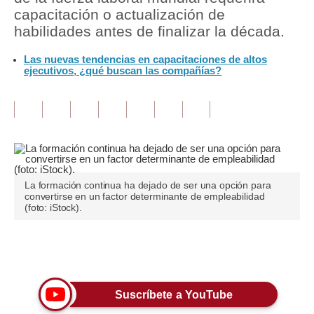
capacitación o actualización de
Tu Dinero
habilidades antes de finalizar la década.
Finanzas Personales
Las nuevas tendencias en capacitaciones de altos
ejecutivos, ¿qué buscan las compañías?
Inmobiliarias
Plus G
Opinión
Editorial
La formación continua ha dejado de ser una opción para
Pregunta de hoy
convertirse en un factor determinante de empleabilidad
(foto: iStock).
Blogs
Tendencias
Únete a nuestro canal
Lujo
Suscríbete a YouTube
Viajes