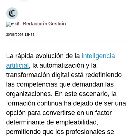
Moda
Estilos
Redacción Gestión
Mundo
30/06/2026 13H56
EEUU
La rápida evolución de la
inteligencia
México
artificial
, la automatización y la
España
transformación digital está redefiniendo
Internacional
las competencias que demandan las
organizaciones. En este escenario, la
Tecnología
formación continua ha dejado de ser una
Club del Suscriptor
opción para convertirse en un factor
Mix
determinante de empleabilidad,
permitiendo que los profesionales se
G de Gestión