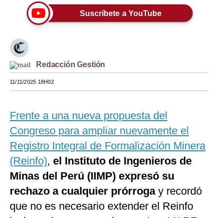
Suscríbete a YouTube
Moda
Estilos
Mundo
Redacción Gestión
EEUU
11/11/2025 18H02
México
España
Frente a una nueva propuesta del
Congreso para ampliar nuevamente el
Internacional
Registro Integral de Formalización Minera
Tecnología
(Reinfo)
,
el Instituto de Ingenieros de
Club del Suscriptor
Minas del Perú (IIMP) expresó su
rechazo a cualquier prórroga
y recordó
Mix
que no es necesario extender el Reinfo
G de Gestión