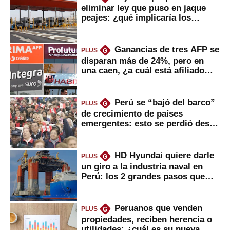
eliminar ley que puso en jaque
peajes: ¿qué implicaría los
usuarios?
Ganancias de tres AFP se
PLUS
G
disparan más de 24%, pero en
una caen, ¿a cuál está afiliado
usted?
Perú se “bajó del barco”
PLUS
G
de crecimiento de países
emergentes: esto se perdió desde
2022
HD Hyundai quiere darle
PLUS
G
un giro a la industria naval en
Perú: los 2 grandes pasos que
daría
Peruanos que venden
PLUS
G
propiedades, reciben herencia o
utilidades: ¿cuál es su nueva