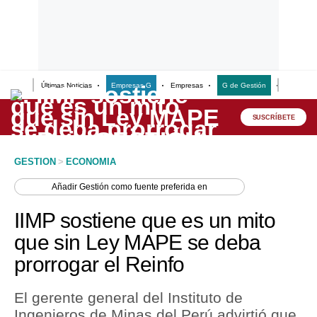
Últimas Noticias
Empresas G
Empresas
G de Gestión
Finanzas
Lo último
Peru Quiosco
SUSCRÍBETE
Portada
GESTION
>
ECONOMIA
Empresas
Añadir
Gestión
como fuente preferida en
Management & Empleo
IIMP sostiene que es un mito
Economía
que sin Ley MAPE se deba
prorrogar el Reinfo
Mercados
Perú
El gerente general del Instituto de
Ingenieros de Minas del Perú advirtió que
Política