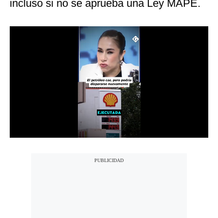
incluso si no se aprueba una Ley MAPE.
Notas Contratadas
Podcast
Gestión TV
Videos
Fotogalerías
gestion.pe
¿quiénes
Somos?
Términos
Y
Condiciones
Política
De
Privacidad