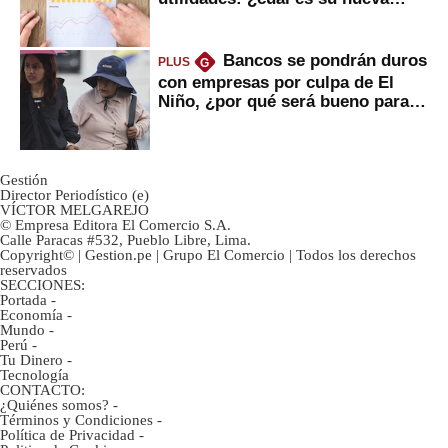
inversión clave?
Bancos se pondrán duros
PLUS
G
con empresas por culpa de El
Niño, ¿por qué será bueno para
ahorristas?
Gestión
Director Periodístico (e)
VÍCTOR MELGAREJO
© Empresa Editora El Comercio S.A.
Calle Paracas #532, Pueblo Libre, Lima.
Copyright© | Gestion.pe | Grupo El Comercio | Todos los derechos
reservados
SECCIONES:
Portada
-
Economía
-
Mundo
-
Perú
-
Tu Dinero
-
Tecnología
CONTACTO:
¿Quiénes somos?
-
Términos y Condiciones
-
Política de Privacidad
-