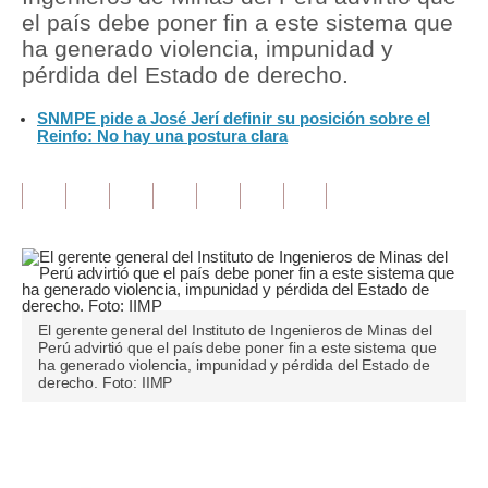
el país debe poner fin a este sistema que
Tu Dinero
ha generado violencia, impunidad y
pérdida del Estado de derecho.
Finanzas Personales
SNMPE pide a José Jerí definir su posición sobre el
Inmobiliarias
Reinfo: No hay una postura clara
Plus G
Opinión
Editorial
Pregunta de hoy
El gerente general del Instituto de Ingenieros de Minas del
Blogs
Perú advirtió que el país debe poner fin a este sistema que
ha generado violencia, impunidad y pérdida del Estado de
derecho. Foto: IIMP
Tendencias
Lujo
Únete a nuestro canal
Viajes