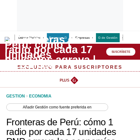
Últimas Noticias
Empresas G
Empresas
G de Gestión
Finanzas
Lo último
Peru Quiosco
SUSCRÍBETE
Portada
EXCLUSIVO PARA SUSCRIPTORES
Empresas
PLUS
G
Management & Empleo
GESTION
>
ECONOMIA
Economía
Añadir
Gestión
como fuente preferida en
Mercados
Fronteras de Perú: cómo 1
Perú
radio por cada 17 unidades
Política