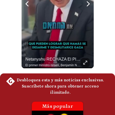
Politica
De
Cookies
Preguntas
Frecuentes
¿Por Qué Irán Ya NO Le Teme A Donald Trump? | #radar24
Netanyahu RECHAZA El Plan De Trump Para Gaza | Gestión Mundo
Según el entrevistado, las repetidas amenazas de Donald Trump y sus posteriores retrocesos habrían reducido su credibilidad ante Irán. Los nuevos sectores radicales iraníes interpretarían esta conducta como una señal de debilidad y considerarían que resistir durante meses frente a Estados Unidos ya representa una victoria. #DonaldTrump #Irán #EstadosUnidos #Geopolitica #NoticiasInternacionales #Shorts #MedioOriente 👉 Suscríbete y activa la campana para no perderte nuestro análisis diario. 🌎 Síguenos en nuestras redes sociales: 📌 Web oficial: https://gestion.pe/mundo/ 📌 LinkedIn: http://bit.ly/3HYIET0 📌 X (Twitter): http://bit.ly/4noZtX9 📌 TikTok: http://bit.ly/4evB6TO
El primer ministro israelí, Benjamín Netanyahu, aclaró que Israel NO ha aceptado la propuesta respaldada por Estados Unidos sobre el futuro y la desmilitarización de Gaza. ¿Se rompe la alianza estratégica entre Washington y Tel Aviv? #Netanyahu #Israel #Trump #Gaza #EstadosUnidos #Geopolitica #NoticiasInternacionales #Shorts 👉 Suscríbete y activa la campana para no perderte nuestro análisis diario. 🌎 Síguenos en nuestras redes sociales: 📌 Web oficial: https://gestion.pe/mundo/ 📌 LinkedIn: http://bit.ly/3HYIET0 📌 X (Twitter): http://bit.ly/4noZtX9 📌 TikTok: http://bit.ly/4evB6TO