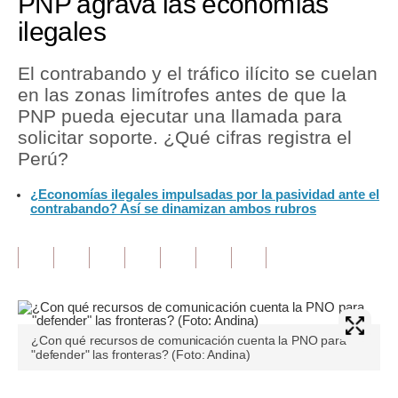
PNP agrava las economías
ilegales
Tu Dinero
Finanzas Personales
El contrabando y el tráfico ilícito se cuelan
en las zonas limítrofes antes de que la
Inmobiliarias
PNP pueda ejecutar una llamada para
solicitar soporte. ¿Qué cifras registra el
Plus G
Perú?
Opinión
¿Economías ilegales impulsadas por la pasividad ante el
contrabando? Así se dinamizan ambos rubros
Editorial
Pregunta de hoy
Blogs
Tendencias
¿Con qué recursos de comunicación cuenta la PNO para
Lujo
"defender" las fronteras? (Foto: Andina)
Viajes