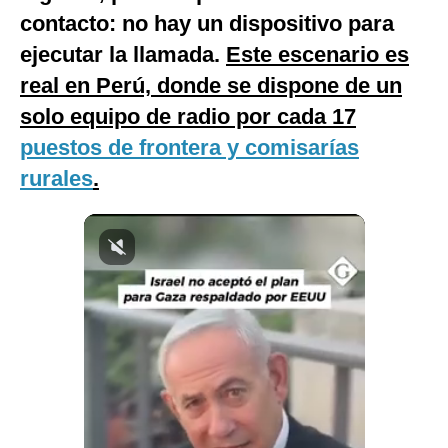
contacto: no hay un dispositivo para
Notas Contratadas
ejecutar la llamada.
Este escenario es
Podcast
real en Perú, donde se dispone de un
Gestión TV
solo equipo de radio por cada 17
Videos
puestos de frontera y comisarías
rurales
.
Fotogalerías
gestion.pe
¿quiénes
Somos?
Términos
Y
Condiciones
Política
De
Privacidad