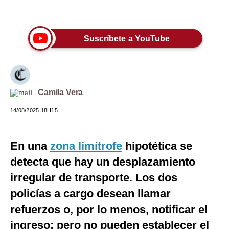
Únete a nuestro canal
Moda
Estilos
Suscríbete a YouTube
Mundo
EEUU
Camila Vera
México
14/08/2025 18H15
España
Internacional
En una
zona limítrofe
hipotética se
Tecnología
detecta que hay un desplazamiento
irregular de transporte. Los dos
Club del Suscriptor
policías a cargo desean llamar
Mix
refuerzos o, por lo menos, notificar el
G de Gestión
ingreso; pero no pueden establecer el