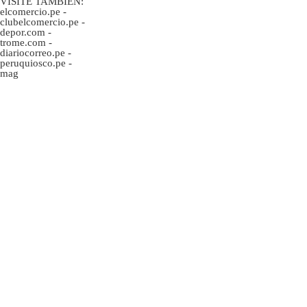
VISITE TAMBIÉN:
elcomercio.pe
-
clubelcomercio.pe
-
depor.com
-
trome.com
-
diariocorreo.pe
-
peruquiosco.pe
-
mag