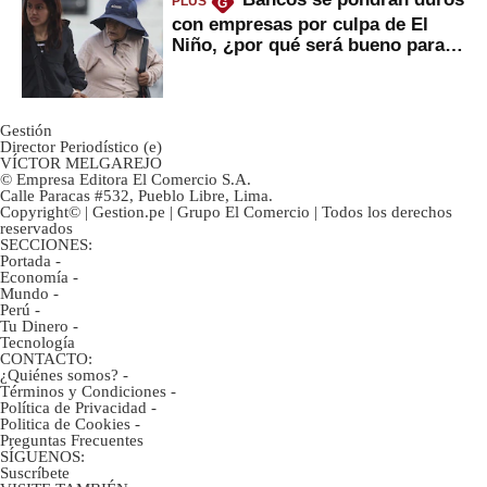
PLUS
G
con empresas por culpa de El
Niño, ¿por qué será bueno para
ahorristas?
Gestión
Director Periodístico (e)
VÍCTOR MELGAREJO
© Empresa Editora El Comercio S.A.
Calle Paracas #532, Pueblo Libre, Lima.
Copyright© | Gestion.pe | Grupo El Comercio | Todos los derechos
reservados
SECCIONES:
Portada
-
Economía
-
Mundo
-
Perú
-
Tu Dinero
-
Tecnología
CONTACTO:
¿Quiénes somos?
-
Términos y Condiciones
-
Política de Privacidad
-
Politica de Cookies
-
Preguntas Frecuentes
SÍGUENOS:
Suscríbete