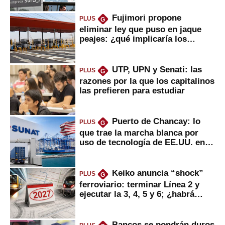
Fujimori propone
PLUS
G
eliminar ley que puso en jaque
peajes: ¿qué implicaría los
usuarios?
UTP, UPN y Senati: las
PLUS
G
razones por la que los capitalinos
las prefieren para estudiar
Puerto de Chancay: lo
PLUS
G
que trae la marcha blanca por
uso de tecnología de EE.UU. en
mercancías
Keiko anuncia “shock”
PLUS
G
ferroviario: terminar Línea 2 y
ejecutar la 3, 4, 5 y 6; ¿habrá
avances?
Bancos se pondrán duros