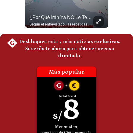
Politica
De
Cookies
Sheinbaum Habla Sobre Betssy Chávez Y Las Relaciones Con Perú | Gestión Mundo
¿Por Qué Irán Ya NO Le Teme A Donald Trump? | #radar24
Claudia Sheinbaum revela que Betssy Chávez, exfuncionaria de Perú, llegará a México como parte de los nuevos acuerdos diplomáticos para restablecer las relaciones entre México y Perú. ¿Qué opinas de este acuerdo entre la Cancillería mexicana y el gobierno peruano? Déjalo en los comentarios. #Sheinbaum #BetssyChavez #MexicoPeru #NoticiasMexico #Politica #Shorts 👉 Suscríbete y activa la campana para no perderte nuestro análisis diario. 🌎 Síguenos en nuestras redes sociales: 📌 Web oficial: https://gestion.pe/mundo/ 📌 LinkedIn: http://bit.ly/3HYIET0 📌 X (Twitter): http://bit.ly/4noZtX9 📌 TikTok: http://bit.ly/4evB6TO
Según el entrevistado, las repetidas amenazas de Donald Trump y sus posteriores retrocesos habrían reducido su credibilidad ante Irán. Los nuevos sectores radicales iraníes interpretarían esta conducta como una señal de debilidad y considerarían que resistir durante meses frente a Estados Unidos ya representa una victoria. #DonaldTrump #Irán #EstadosUnidos #Geopolitica #NoticiasInternacionales #Shorts #MedioOriente 👉 Suscríbete y activa la campana para no perderte nuestro análisis diario. 🌎 Síguenos en nuestras redes sociales: 📌 Web oficial: https://gestion.pe/mundo/ 📌 LinkedIn: http://bit.ly/3HYIET0 📌 X (Twitter): http://bit.ly/4noZtX9 📌 TikTok: http://bit.ly/4evB6TO
Preguntas
Frecuentes