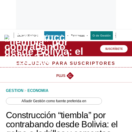
Últimas Noticias
Empresas G
Empresas
G de Gestión
Finanzas
Lo último
Peru Quiosco
SUSCRÍBETE
Portada
EXCLUSIVO PARA SUSCRIPTORES
Empresas
PLUS
G
Management & Empleo
GESTION
>
ECONOMIA
Economía
Añadir
Gestión
como fuente preferida en
Mercados
Construcción “tiembla” por
Perú
contrabando desde Bolivia: el
Política