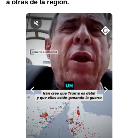
a otras de la región.
Notas Contratadas
Podcast
Gestión TV
Videos
Fotogalerías
gestion.pe
¿quiénes
Somos?
Términos
Y
Condiciones
Política
De
Privacidad