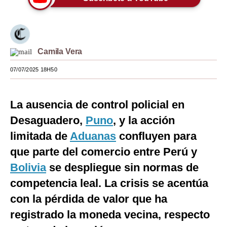
Moda
Estilos
Camila Vera
Mundo
07/07/2025 18H50
EEUU
México
La ausencia de control policial en
España
Desaguadero,
Puno
, y la acción
limitada de
Aduanas
confluyen para
Internacional
que parte del comercio entre Perú y
Tecnología
Bolivia
se despliegue sin normas de
Club del Suscriptor
competencia leal. La crisis se acentúa
con la pérdida de valor que ha
Mix
registrado la moneda vecina, respecto
G de Gestión