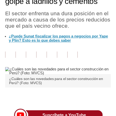
golpe a ladrillos y cementos
Tu Dinero
El sector enfrenta una dura posición en el
mercado a causa de los precios reducidos
Finanzas Personales
que el país vecino ofrece.
Inmobiliarias
¿Puede Sunat fiscalizar los pagos a negocios por Yape
y Plin? Esto es lo que debes saber
Plus G
Opinión
Editorial
Pregunta de hoy
¿Cuáles son las novedades para el sector construcción en
Blogs
Perú? (Foto: MVCS)
Tendencias
Únete a nuestro canal
Lujo
Viajes
Suscríbete a YouTube