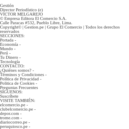
Gestión
Director Periodístico (e)
VÍCTOR MELGAREJO
© Empresa Editora El Comercio S.A.
Calle Paracas #532, Pueblo Libre, Lima.
Copyright© | Gestion.pe | Grupo El Comercio | Todos los derechos
reservados
SECCIONES:
Portada
-
Economía
-
Mundo
-
Perú
-
Tu Dinero
-
Tecnología
CONTACTO:
¿Quiénes somos?
-
Términos y Condiciones
-
Política de Privacidad
-
Politica de Cookies
-
Preguntas Frecuentes
SÍGUENOS:
Suscríbete
VISITE TAMBIÉN:
elcomercio.pe
-
clubelcomercio.pe
-
depor.com
-
trome.com
-
diariocorreo.pe
-
peruquiosco.pe
-