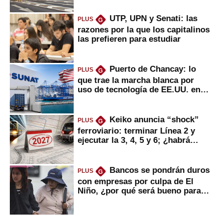
UTP, UPN y Senati: las
PLUS
G
razones por la que los capitalinos
las prefieren para estudiar
Puerto de Chancay: lo
PLUS
G
que trae la marcha blanca por
uso de tecnología de EE.UU. en
mercancías
Keiko anuncia “shock”
PLUS
G
ferroviario: terminar Línea 2 y
ejecutar la 3, 4, 5 y 6; ¿habrá
avances?
Bancos se pondrán duros
PLUS
G
con empresas por culpa de El
Niño, ¿por qué será bueno para
ahorristas?