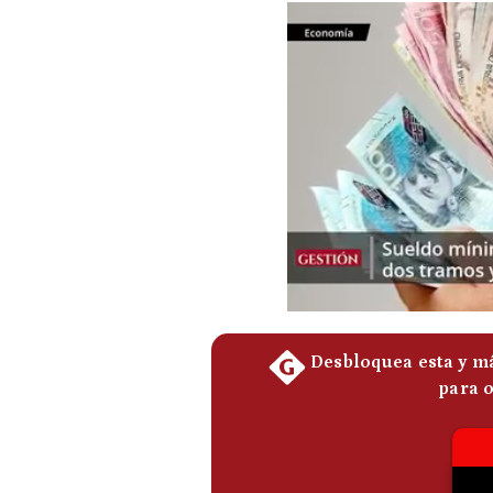
Podcast
Gestión TV
Videos
Fotogalerías
gestion.pe
¿quiénes
Somos?
Términos
Y
Condiciones
Política
De
Privacidad
Politica