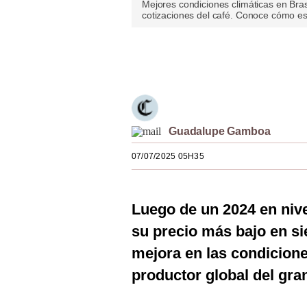
Mejores condiciones climáticas en Bras
Estilos
cotizaciones del café. Conoce cómo est
Mundo
Únete a nuestro canal
EEUU
México
España
Guadalupe Gamboa
Internacional
07/07/2025 05H35
Tecnología
Club del Suscriptor
Luego de un 2024 en nive
su precio más bajo en si
Mix
mejora en las condicion
G de Gestión
productor global del gra
Notas Contratadas