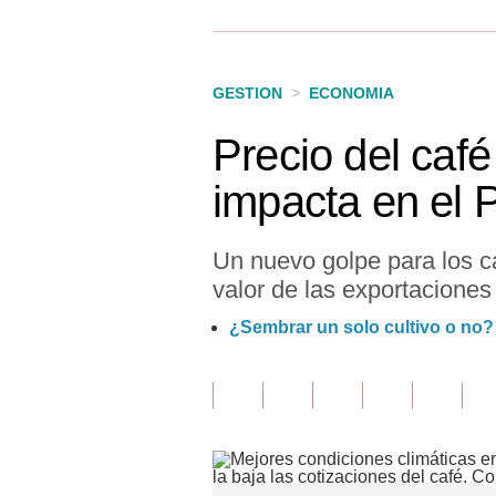
Finanzas Personales
Inmobiliarias
GESTION
>
ECONOMIA
Plus G
Precio del caf
Opinión
impacta en el 
Editorial
Pregunta de hoy
Un nuevo golpe para los c
valor de las exportaciones 
Blogs
¿Sembrar un solo cultivo o no?
Tendencias
Lujo
Viajes
Moda