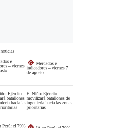
 noticias
G
Mercados e
indicadores – viernes 7
de agosto
El Niño: Ejército
movilizará batallones de
ingeniería hacia las zonas
prioritarias
G
IA en Perú: el 79%