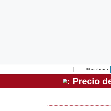
Lo último
Peru Quiosco
Portada
Empresas
Management & Empleo
Economía
Últimas Noticias
Mercados
Perú
Política
Tu Dinero