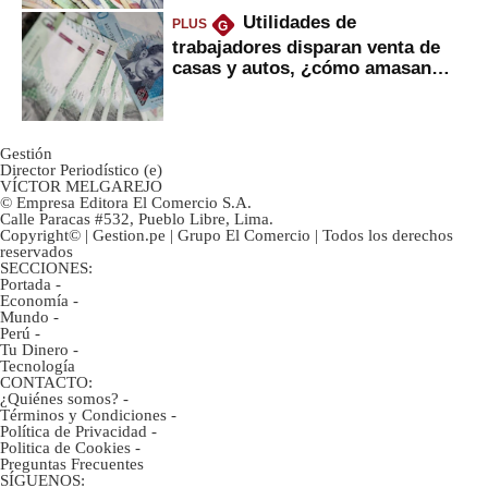
Utilidades de
PLUS
G
trabajadores disparan venta de
casas y autos, ¿cómo amasan
tanta liquidez?
Gestión
Director Periodístico (e)
VÍCTOR MELGAREJO
© Empresa Editora El Comercio S.A.
Calle Paracas #532, Pueblo Libre, Lima.
Copyright© | Gestion.pe | Grupo El Comercio | Todos los derechos
reservados
SECCIONES:
Portada
-
Economía
-
Mundo
-
Perú
-
Tu Dinero
-
Tecnología
CONTACTO:
¿Quiénes somos?
-
Términos y Condiciones
-
Política de Privacidad
-
Politica de Cookies
-
Preguntas Frecuentes
SÍGUENOS: