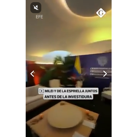
Notas Contratadas
Podcast
Gestión TV
Videos
Fotogalerías
gestion.pe
¿quiénes
Somos?
Términos
Y
Condiciones
Política
De
Privacidad