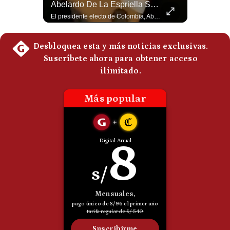
¿Irán Se Está Convirtiendo En Un Régimen Militar? | #radar24
Abelardo De La Espriella Se Reúne Con Javier Milei En Cali | Gestión Mundo
Politica
Esteban Silva, politólogo internacional, señala que algunos analistas consideran que la estructura religiosa iraní estaría sirviendo para sostener el poder de una cúpula militar. Explica que la Guardia Revolucionaria está aumentando su influencia sobre la seguridad, las decisiones estratégicas y hasta asuntos económicos como el estrecho de Ormuz. #Iran #GuardiaRevolucionaria #Geopolitica #NoticiasInternacionales #Shorts 👉 Suscríbete y activa la campana para no perderte nuestro análisis diario. 🌎 Síguenos en nuestras redes sociales: 📌 Web oficial: https://gestion.pe/mundo/ 📌 LinkedIn: http://bit.ly/3HYIET0 📌 X (Twitter): http://bit.ly/4noZtX9 📌 TikTok: http://bit.ly/4evB6TO
El presidente electo de Colombia, Abelardo de la Espriella, sostuvo una reunión bilateral en Cali con el mandatario argentino Javier Milei. El encuentro se dio pocas horas antes de la ceremonia de investidura presidencial para el periodo 2026-2030, marcando el inicio de una nueva alianza estratégica regional. #DeLaEspriella #JavierMilei #Colombia #Argentina #PoliticaLatina #Shorts 👉 Suscríbete y activa la campana para no perderte nuestro análisis diario. 🌎 Síguenos en nuestras redes sociales: 📌 Web oficial: https://gestion.pe/mundo/ 📌 LinkedIn: http://bit.ly/3HYIET0 📌 X (Twitter): http://bit.ly/4noZtX9 📌 TikTok: http://bit.ly/4evB6TO
De
Cookies
Preguntas
Frecuentes