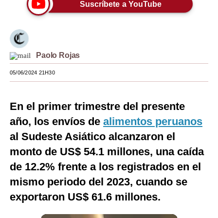
Suscríbete a YouTube
Moda
Estilos
Mundo
Paolo Rojas
EEUU
05/06/2024 21H30
México
En el primer trimestre del presente
España
año, los envíos de
alimentos peruanos
Internacional
al Sudeste Asiático alcanzaron el
monto de US$ 54.1 millones, una caída
Tecnología
de 12.2% frente a los registrados en el
Club del Suscriptor
mismo periodo del 2023, cuando se
Mix
exportaron US$ 61.6 millones.
G de Gestión