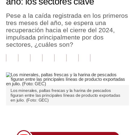
año: los sectores clave
Tu Dinero
Pese a la caída registrada en los primeros
tres meses del año, se espera una
Finanzas Personales
recuperación hacia el cierre del 2024,
Inmobiliarias
impulsada principalmente por dos
sectores, ¿cuáles son?
Plus G
Opinión
Editorial
Pregunta de hoy
Los minerales, paltas frescas y la harina de pescados
figuran entre las principales líneas de producto exportadas
Blogs
en julio. (Foto: GEC)
Tendencias
Únete a nuestro canal
Lujo
Viajes