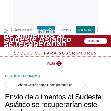
Últimas Noticias
Empresas G
Empresas
G de Gestión
Finanzas
Lo último
Peru Quiosco
SUSCRÍBETE
Portada
EXCLUSIVO PARA SUSCRIPTORES
Empresas
PLUS
G
Management & Empleo
GESTION
>
ECONOMIA
Economía
Añadir
Gestión
como fuente preferida en
Mercados
Envío de alimentos al Sudeste
Perú
Asiático se recuperarían este
Política