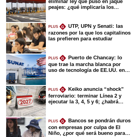
eliminar ley que puso en jaque
peajes: ¿qué implicaría los
usuarios?
UTP, UPN y Senati: las
PLUS
G
razones por la que los capitalinos
las prefieren para estudiar
Puerto de Chancay: lo
PLUS
G
que trae la marcha blanca por
uso de tecnología de EE.UU. en
mercancías
Keiko anuncia “shock”
PLUS
G
ferroviario: terminar Línea 2 y
ejecutar la 3, 4, 5 y 6; ¿habrá
avances?
Bancos se pondrán duros
PLUS
G
con empresas por culpa de El
Niño, ¿por qué será bueno para