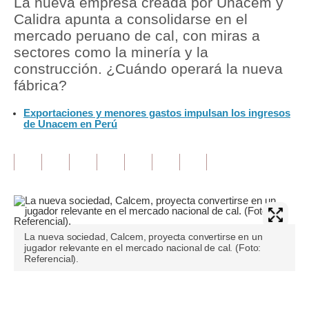
La nueva empresa creada por Unacem y
Calidra apunta a consolidarse en el
Tu Dinero
mercado peruano de cal, con miras a
sectores como la minería y la
Finanzas Personales
construcción. ¿Cuándo operará la nueva
Inmobiliarias
fábrica?
Plus G
Exportaciones y menores gastos impulsan los ingresos
de Unacem en Perú
Opinión
Editorial
Pregunta de hoy
Blogs
La nueva sociedad, Calcem, proyecta convertirse en un
Tendencias
jugador relevante en el mercado nacional de cal. (Foto:
Referencial).
Lujo
Viajes
Únete a nuestro canal