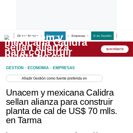
Últimas Noticias
Empresas G
Empresas
G de Gestión
Finanzas
Lo último
Peru Quiosco
SUSCRÍBETE
Portada
GESTION
>
ECONOMIA
>
EMPRESAS
Empresas
Añadir
Gestión
como fuente preferida en
Management & Empleo
Unacem y mexicana Calidra
Economía
sellan alianza para construir
planta de cal de US$ 70 mlls.
Mercados
en Tarma
Perú
Política