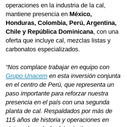
operaciones en la industria de la cal,
mantiene presencia en
Méxi
c
o,
Honduras,
C
olombia, Perú, Argentina,
C
hile y Repúbli
c
a Domini
c
ana
, con una
oferta que incluye cal, mezclas listas y
carbonatos especializados.
“Nos
c
ompla
c
e trabajar en equipo
c
on
Grupo Una
c
em
en esta inversión
c
onjunta
en el
c
entro de Perú, que representa un
paso importante para reforzar nuestra
presen
c
ia en el país
c
on una segunda
planta de
c
al. Respaldados por más de
115 años de historia y opera
c
iones en