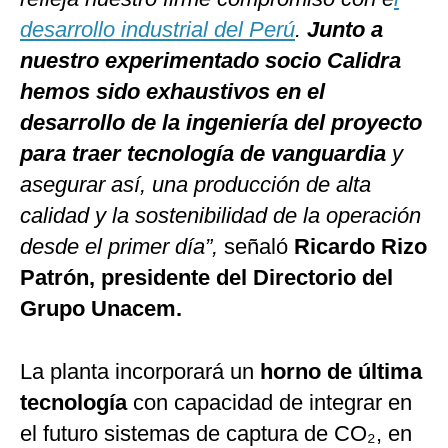
desarrollo industrial del Perú
.
Junto a
nuestro experimentado so
c
io
C
alidra
hemos sido exhaustivos en el
desarrollo de la ingeniería del proye
c
to
para traer te
c
nología de vanguardia
y
asegurar así, una produ
cc
ión de alta
c
alidad y la sostenibilidad de la opera
c
ión
desde el primer día”,
señaló
Ri
c
ardo Rizo
Patrón, presidente del Dire
c
torio del
Grupo Una
c
em.
La planta incorporará un
horno de última
te
c
nología
con capacidad de integrar en
el futuro sistemas de captura de CO₂, en