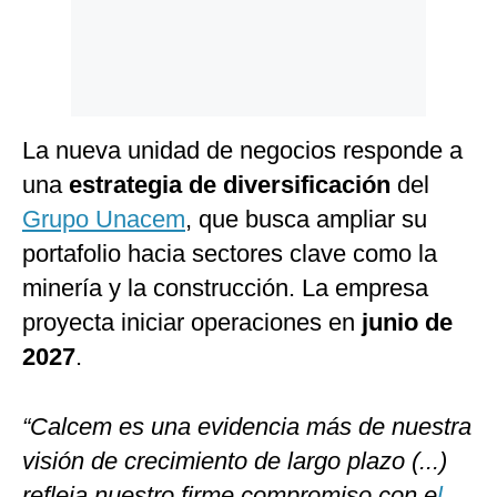
La nueva unidad de negocios responde a
una
estrategia de diversifi
c
a
c
ión
del
Grupo Unacem
, que busca ampliar su
portafolio hacia sectores clave como la
minería y la construcción. La empresa
proyecta iniciar operaciones en
junio de
2027
.
“
C
al
c
em es una eviden
c
ia más de nuestra
visión de
c
re
c
imiento de largo plazo (...)
refleja nuestro firme
c
ompromiso
c
on e
l