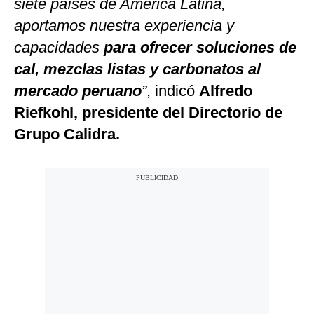
siete países de Améri
c
a Latina,
aportamos nuestra experien
c
ia y
c
apa
c
idades
para ofre
c
er solu
c
iones de
c
al, mez
c
las listas y
c
arbonatos al
mer
c
ado peruano
”
, indicó
Alfredo
Riefkohl, presidente del Dire
c
torio de
Grupo
C
alidra.