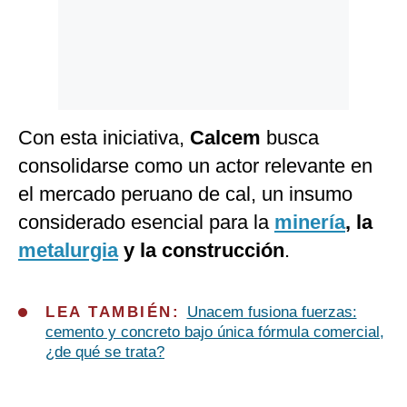
Con esta iniciativa,
C
al
c
em
busca
consolidarse como un actor relevante en
el mercado peruano de cal, un insumo
considerado esencial para la
minería
, la
metalurgia
y la
c
onstru
cc
ión
.
LEA TAMBIÉN:
Unacem fusiona fuerzas:
cemento y concreto bajo única fórmula comercial,
¿de qué se trata?