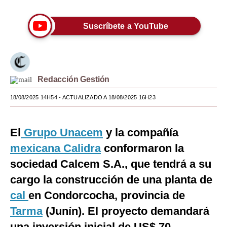
Moda
Suscríbete a YouTube
Estilos
Mundo
EEUU
Redacción Gestión
México
18/08/2025 14H54
- ACTUALIZADO A 18/08/2025 16H23
España
El
Grupo Una
c
em
y la
c
ompañía
Internacional
mexi
c
ana
C
alidra
c
onformaron la
Tecnología
so
c
iedad
C
al
c
em S.A., que tendrá a su
Club del Suscriptor
c
argo la
c
onstru
cc
ión de una planta de
c
al
en
C
ondor
c
o
c
ha, provin
c
ia de
Mix
Tarma
(Junín). El proye
c
to demandará
G de Gestión
una inversión ini
c
ial de US$ 70