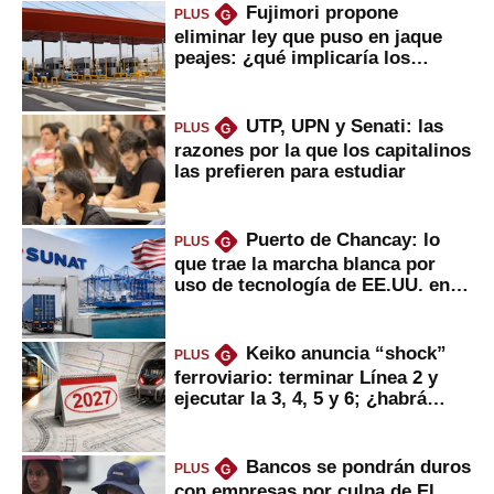
Fujimori propone
PLUS
G
eliminar ley que puso en jaque
peajes: ¿qué implicaría los
usuarios?
UTP, UPN y Senati: las
PLUS
G
razones por la que los capitalinos
las prefieren para estudiar
Puerto de Chancay: lo
PLUS
G
que trae la marcha blanca por
uso de tecnología de EE.UU. en
mercancías
Keiko anuncia “shock”
PLUS
G
ferroviario: terminar Línea 2 y
ejecutar la 3, 4, 5 y 6; ¿habrá
avances?
Bancos se pondrán duros
PLUS
G
con empresas por culpa de El