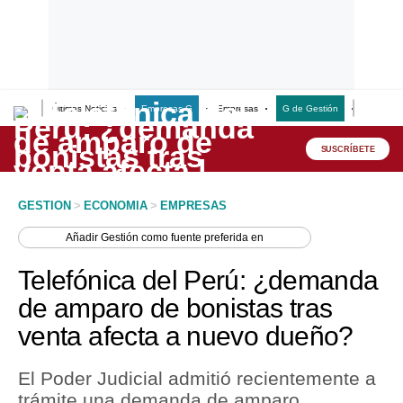
Últimas Noticias
Empresas G
Empresas
G de Gestión
Finanzas
Lo último
Peru Quiosco
SUSCRÍBETE
Portada
GESTION
>
ECONOMIA
>
EMPRESAS
Empresas
Añadir
Gestión
como fuente preferida en
Management & Empleo
Telefónica del Perú: ¿demanda
Economía
de amparo de bonistas tras
venta afecta a nuevo dueño?
Mercados
Perú
El Poder Judicial admitió recientemente a
trámite una demanda de amparo
Política