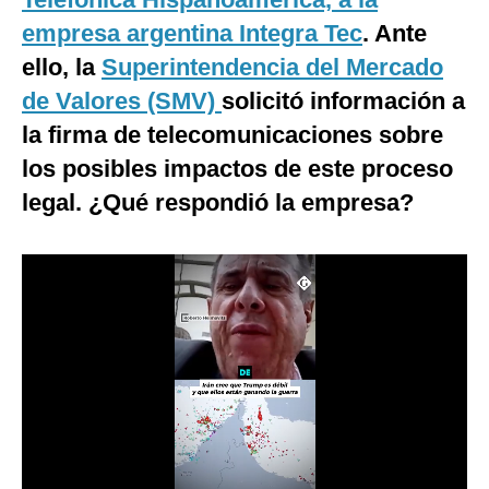
Notas Contratadas
empresa argentina Integra Tec
. Ante
ello, la
Superintendencia del Mercado
Podcast
de Valores (SMV)
solicitó información a
Gestión TV
la firma de telecomunicaciones sobre
Videos
los posibles impactos de este proceso
legal. ¿Qué respondió la empresa?
Fotogalerías
gestion.pe
¿quiénes
Somos?
Términos
Y
Condiciones
Política
De
Privacidad