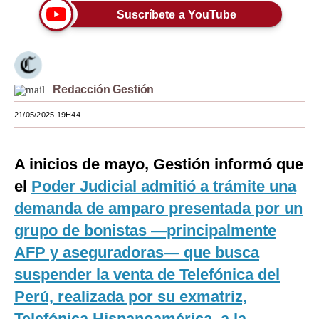
Suscríbete a YouTube
Moda
Estilos
Mundo
Redacción Gestión
EEUU
21/05/2025 19H44
México
A inicios de mayo, Gestión informó que
España
el
Poder Judicial admitió a trámite una
Internacional
demanda de amparo presentada por un
Tecnología
grupo de bonistas —principalmente
Club del Suscriptor
AFP y aseguradoras— que busca
suspender la venta de Telefónica del
Mix
Perú, realizada por su exmatriz,
G de Gestión
Telefónica Hispanoamérica, a la