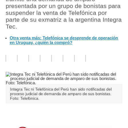
presentada por un grupo de bonistas para
Tu Dinero
suspender la venta de Telefónica por
parte de su exmatriz a la argentina Integra
Finanzas Personales
Tec.
Inmobiliarias
Otra venta más: Telefónica se desprende de operación
en Uruguay, ¿quién la compró?
Plus G
Opinión
Editorial
Pregunta de hoy
Integra Tec ni Telefónica del Perú han sido notificadas del
Blogs
proceso judicial de demanda de amparo de sus bonistas.
Foto: Telefónica.
Tendencias
Lujo
Únete a nuestro canal
Viajes