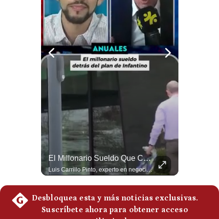
Politica
De
Cookies
Preguntas
Frecuentes
El Petróleo Cae, Pero Podría Dispararse Nuevamente | #radar24
El Millonario Sueldo Que Casi Cobra Infantino Por La Nueva Empresa De La FIFA | #EnClaveEconómica
Los precios internacionales del petróleo retrocedieron ante la posibilidad de un acuerdo para reabrir el estrecho de Ormuz. Sin embargo, la caída responde solo a una expectativa diplomática y un nuevo ataque contra un buque podría hacer regresar rápidamente la prima de riesgo. #Petroleo #EstrechoDeOrmuz #EconomiaGlobal #MercadoPetrolero #Crudo #NoticiasEconomicas #Geopolitica #Shorts 👉 Suscríbete y activa la campana para no perderte nuestro análisis diario. 🌎 Síguenos en nuestras redes sociales: 📌 Web oficial: https://gestion.pe/mundo/ 📌 LinkedIn: http://bit.ly/3HYIET0 📌 X (Twitter): http://bit.ly/4noZtX9 📌 TikTok: http://bit.ly/4evB6TO
Luis Carrillo Pinto, experto en negocios deportivos, cuenta que federaciones europeas ya pedían la salida de Gianni Infantino. Además, explicó que el presidente de la FIFA habría recibido US$30 millones anuales por dirigir la nueva empresa, diez veces más de lo que ganaba en la organización. #FIFA #GianniInfantino #LuisCarrilloPinto #APEMD #NegociosDeportivos #Mundial #Futbol #NoticiasDeportivas #Shorts 👉 Suscríbete y activa la campana para no perderte nuestro análisis diario. 🌎 Síguenos en nuestras redes sociales: 📌 Web oficial: https://gestion.pe/mundo/ 📌 LinkedIn: http://bit.ly/3HYIET0 📌 X (Twitter): http://bit.ly/4noZtX9 📌 TikTok: http://bit.ly/4evB6TO