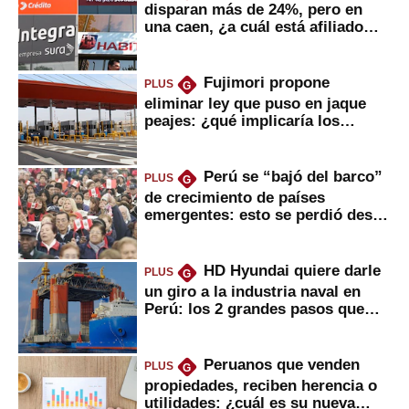
disparan más de 24%, pero en
una caen, ¿a cuál está afiliado
usted?
Fujimori propone
PLUS
G
eliminar ley que puso en jaque
peajes: ¿qué implicaría los
usuarios?
Perú se “bajó del barco”
PLUS
G
de crecimiento de países
emergentes: esto se perdió desde
2022
HD Hyundai quiere darle
PLUS
G
un giro a la industria naval en
Perú: los 2 grandes pasos que
daría
Peruanos que venden
PLUS
G
propiedades, reciben herencia o
utilidades: ¿cuál es su nueva