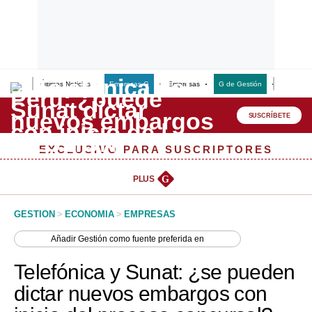
Últimas Noticias
Empresas G
Empresas
G de Gestión
Finanzas
Lo último
Peru Quiosco
SUSCRÍBETE
Portada
EXCLUSIVO PARA SUSCRIPTORES
Empresas
PLUS
G
Management & Empleo
GESTION
>
ECONOMIA
>
EMPRESAS
Economía
Añadir
Gestión
como fuente preferida en
Mercados
Telefónica y Sunat: ¿se pueden
Perú
dictar nuevos embargos con
Política