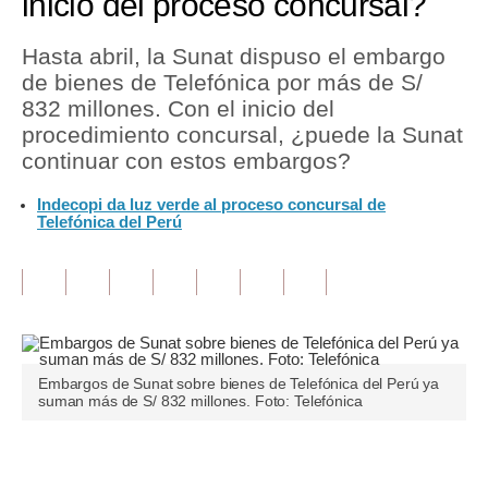
inicio del proceso concursal?
Tu Dinero
Hasta abril, la Sunat dispuso el embargo
de bienes de Telefónica por más de S/
Finanzas Personales
832 millones. Con el inicio del
Inmobiliarias
procedimiento concursal, ¿puede la Sunat
continuar con estos embargos?
Plus G
Indecopi da luz verde al proceso concursal de
Opinión
Telefónica del Perú
Editorial
Pregunta de hoy
Blogs
Embargos de Sunat sobre bienes de Telefónica del Perú ya
Tendencias
suman más de S/ 832 millones. Foto: Telefónica
Lujo
Únete a nuestro canal
Viajes