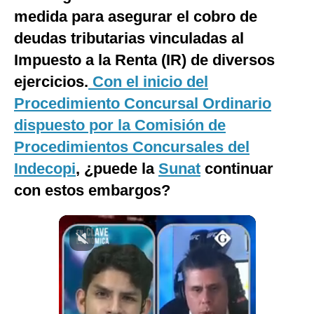
medida para asegurar el cobro de
Notas Contratadas
deudas tributarias vinculadas al
Podcast
Impuesto a la Renta (IR) de diversos
Gestión TV
ejercicios.
Con el inicio del
Videos
Procedimiento Concursal Ordinario
dispuesto por la Comisión de
Fotogalerías
Procedimientos Concursales del
Indecopi
, ¿puede la
Sunat
continuar
con estos embargos?
gestion.pe
¿quiénes
Somos?
Términos
Y
Condiciones
Política
De
Privacidad