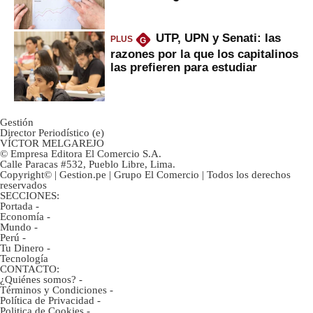
inversión clave?
UTP, UPN y Senati: las
PLUS
G
razones por la que los capitalinos
las prefieren para estudiar
Gestión
Director Periodístico (e)
VÍCTOR MELGAREJO
© Empresa Editora El Comercio S.A.
Calle Paracas #532, Pueblo Libre, Lima.
Copyright© | Gestion.pe | Grupo El Comercio | Todos los derechos
reservados
SECCIONES:
Portada
-
Economía
-
Mundo
-
Perú
-
Tu Dinero
-
Tecnología
CONTACTO:
¿Quiénes somos?
-
Términos y Condiciones
-
Política de Privacidad
-
Politica de Cookies
-