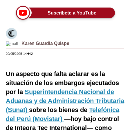
Moda
Suscríbete a YouTube
Estilos
Mundo
EEUU
Karen Guardia Quispe
20/05/2025 14H42
México
España
Un aspecto que falta aclarar es la
Internacional
situación de los embargos ejecutados
Tecnología
por la
Superintendencia Nacional de
Aduanas y de Administración Tributaria
Club del Suscriptor
(Sunat)
sobre los bienes de
Telefónica
Mix
del Perú (Movistar)
—hoy bajo control
G de Gestión
de Integra Tec International— como