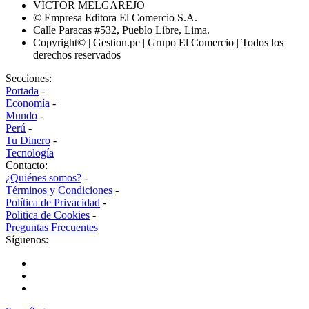
VÍCTOR MELGAREJO
© Empresa Editora El Comercio S.A.
Calle Paracas #532, Pueblo Libre, Lima.
Copyright© | Gestion.pe | Grupo El Comercio | Todos los
derechos reservados
Secciones:
Portada
-
Economía
-
Mundo
-
Perú
-
Tu Dinero
-
Tecnología
Contacto:
¿Quiénes somos?
-
Términos y Condiciones
-
Política de Privacidad
-
Politica de Cookies
-
Preguntas Frecuentes
Síguenos: