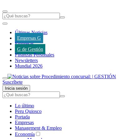
Últimas Noticias
Empresas G
Empresas
G de Gestión
Finanzas Personales
Newsletters
Mundial 2026
Suscríbete
Inicia sesión
Lo último
Peru Quiosco
Portada
Empresas
Management & Empleo
Economía