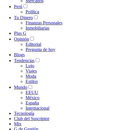
Mercados
Perú
Política
Tu Dinero
Finanzas Personales
Inmobiliarias
Plus G
Opinión
Editorial
Pregunta de hoy
Blogs
Tendencias
Lujo
Viajes
Moda
Estilos
Mundo
EEUU
México
España
Internacional
Tecnología
Club del Suscriptor
Mix
G de Gestión