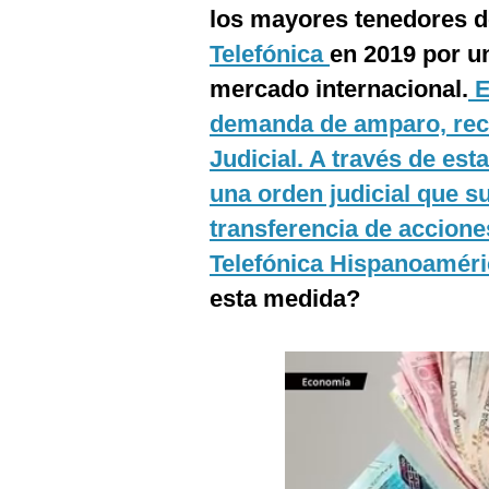
Podcast
los mayores tenedores d
Telefónica
en 2019 por un
Gestión TV
mercado internacional.
E
Videos
demanda de amparo, reci
Fotogalerías
Judicial. A través de est
una orden judicial que s
transferencia de accione
gestion.pe
Telefónica Hispanoaméric
¿quiénes
esta medida?
Somos?
Términos
Y
Condiciones
Política
De
Privacidad
Politica