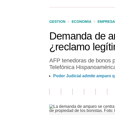
Finanzas Personales
Inmobiliarias
GESTION
>
ECONOMIA
>
EMPRESA
Plus G
Demanda de amp
Opinión
¿reclamo legít
Editorial
Pregunta de hoy
AFP tenedoras de bonos por
Telefónica Hispanoaméric
Blogs
Poder Judicial admite amparo qu
Tendencias
Lujo
Viajes
Moda