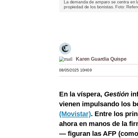
La demanda de amparo se centra en la 
Estilos
propiedad de los bonistas. Foto: Refer
Mundo
Únete a nuestro canal
EEUU
México
España
Karen Guardia Quispe
Internacional
08/05/2025 10H09
Tecnología
Club del Suscriptor
En la víspera,
Gestión
in
vienen impulsando los b
Mix
(Movistar)
. Entre los pri
G de Gestión
ahora en manos de la fir
Notas Contratadas
— figuran las AFP (como 