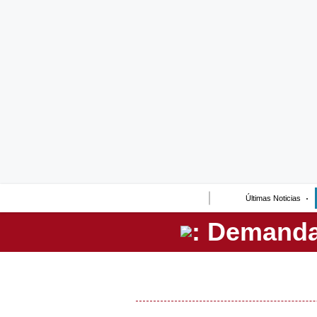
Lo último
Peru Quiosco
Portada
Empresas
Management & Empleo
Economía
Últimas Noticias
Mercados
Perú
Política
Tu Dinero