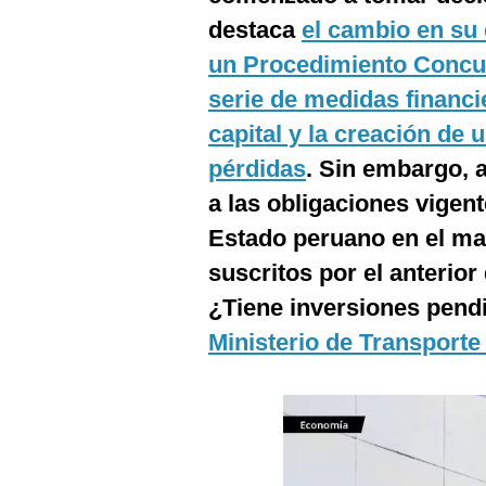
Podcast
destaca
el cambio en su 
Gestión TV
un Procedimiento Concur
serie de medidas financ
Videos
capital y la creación de
Fotogalerías
pérdidas
. Sin embargo, 
a las obligaciones vigen
Estado peruano en el ma
gestion.pe
suscritos por el anterio
¿quiénes
Somos?
¿Tiene inversiones pendi
Términos
Ministerio de Transport
Y
Condiciones
Política
De
Privacidad
Politica