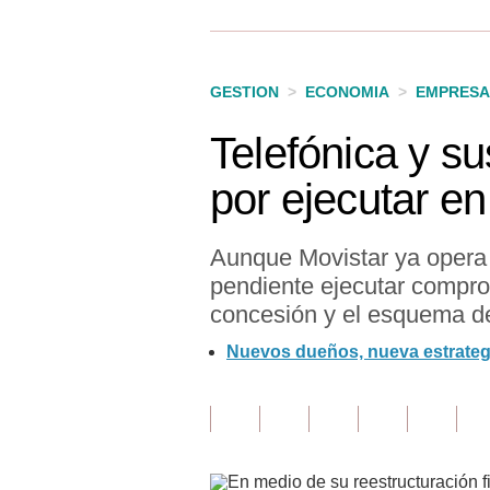
Finanzas Personales
Inmobiliarias
GESTION
>
ECONOMIA
>
EMPRESA
Plus G
Telefónica y su
Opinión
por ejecutar en
Editorial
Pregunta de hoy
Aunque Movistar ya opera b
pendiente ejecutar compr
Blogs
concesión y el esquema de
Tendencias
Nuevos dueños, nueva estrategi
Lujo
Viajes
Moda