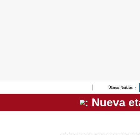
Lo último
Peru Quiosco
Portada
Empresas
Management & Empleo
Economía
Últimas Noticias
Mercados
Perú
Política
Tu Dinero