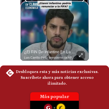
Politica
De
Cookies
Preguntas
Frecuentes
Guerra Con Irán Agota El 61% De Los Interceptores Patriot De EE.UU. | #radar24
¿El FIN De Infantino En La FIFA? El Grave Pronóstico Sobre Su Renuncia | #EnClaveEconómica
Estados Unidos habría disparado más de 1,000 misiles Tomahawk durante la guerra contra Irán y que sus reservas podrían no recuperar los niveles anteriores hasta 2030 o 2031. Washington y sus aliados habrían utilizado hasta el 61% de sus interceptores Patriot. #EstadosUnidos #Tomahawk #Iran #Misiles #Patriot #Geopolitica #NoticiasInternacionales #Guerra #Shorts 👉 Suscríbete y activa la campana para no perderte nuestro análisis diario. 🌎 Síguenos en nuestras redes sociales: 📌 Web oficial: https://gestion.pe/mundo/ 📌 LinkedIn: http://bit.ly/3HYIET0 📌 X (Twitter): http://bit.ly/4noZtX9 📌 TikTok: http://bit.ly/4evB6TO
Luis Carrillo Pinto, presidente de APEMD pronostica meses muy difíciles para Infantino y sostiene que una mayor presión de la UEFA, junto con nuevas investigaciones periodísticas, podría llevarlo a dimitir. También menciona renuncias internas y acusaciones de que el proyecto fue impulsado por una sola persona. #GianniInfantino #FIFA #UEFA #LuisCarrilloPinto #APEMD #Futbol #NoticiasDeportivas #Mundial #Shorts 👉 Suscríbete y activa la campana para no perderte nuestro análisis diario. 🌎 Síguenos en nuestras redes sociales: 📌 Web oficial: https://gestion.pe/mundo/ 📌 LinkedIn: http://bit.ly/3HYIET0 📌 X (Twitter): http://bit.ly/4noZtX9 📌 TikTok: http://bit.ly/4evB6TO