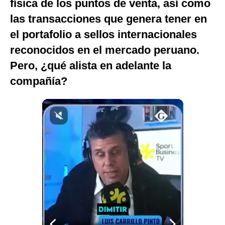
física de los puntos de venta, así como
Notas Contratadas
las transacciones que genera tener en
Podcast
el portafolio a sellos internacionales
reconocidos en el mercado peruano.
Gestión TV
Pero, ¿qué alista en adelante la
Videos
compañía?
Fotogalerías
gestion.pe
¿quiénes
Somos?
Términos
Y
Condiciones
Política
De
Privacidad