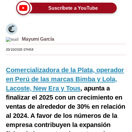
Suscríbete a YouTube
Moda
Estilos
Mundo
Mayumi García
EEUU
20/10/2025 07H58
México
España
Comercializadora de la Plata, operador
en Perú de las marcas Bimba y Lola,
Internacional
Lacoste, New Era y Tous
, apunta a
Tecnología
finalizar el 2025 con un crecimiento en
Club del Suscriptor
ventas de alrededor de 30% en relación
al 2024. A favor de los números de la
Mix
empresa contribuyen la expansión
G de Gestión