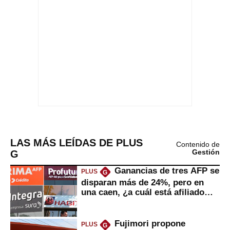
LAS MÁS LEÍDAS DE PLUS
Contenido de
G
Gestión
Ganancias de tres AFP se
PLUS
G
disparan más de 24%, pero en
una caen, ¿a cuál está afiliado
usted?
Fujimori propone
PLUS
G