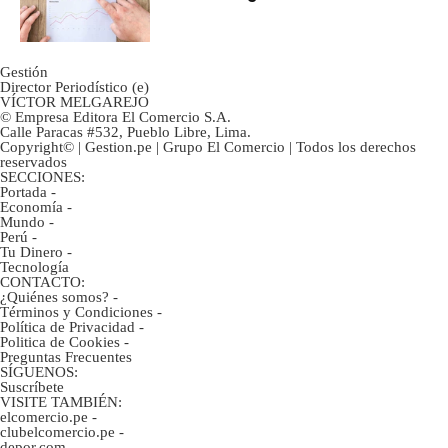
inversión clave?
Gestión
Director Periodístico (e)
VÍCTOR MELGAREJO
© Empresa Editora El Comercio S.A.
Calle Paracas #532, Pueblo Libre, Lima.
Copyright© | Gestion.pe | Grupo El Comercio | Todos los derechos
reservados
SECCIONES:
Portada
-
Economía
-
Mundo
-
Perú
-
Tu Dinero
-
Tecnología
CONTACTO:
¿Quiénes somos?
-
Términos y Condiciones
-
Política de Privacidad
-
Politica de Cookies
-
Preguntas Frecuentes
SÍGUENOS:
Suscríbete
VISITE TAMBIÉN:
elcomercio.pe
-
clubelcomercio.pe
-
depor.com
-