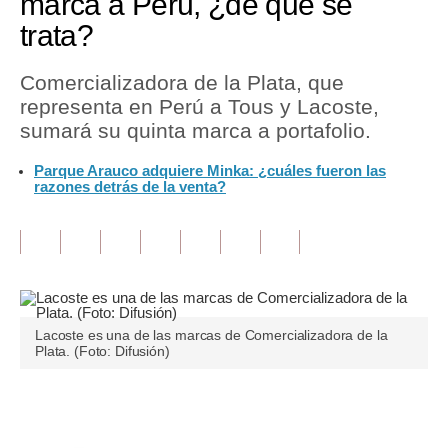
marca a Perú, ¿de qué se
trata?
Tu Dinero
Finanzas Personales
Comercializadora de la Plata, que
representa en Perú a Tous y Lacoste,
Inmobiliarias
sumará su quinta marca a portafolio.
Plus G
Parque Arauco adquiere Minka: ¿cuáles fueron las
razones detrás de la venta?
Opinión
Editorial
Pregunta de hoy
Blogs
Lacoste es una de las marcas de Comercializadora de la
Plata. (Foto: Difusión)
Tendencias
Lujo
Únete a nuestro canal
Viajes