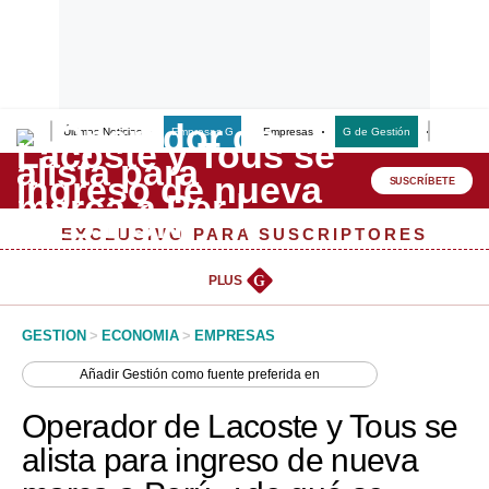
Últimas Noticias
Empresas G
Empresas
G de Gestión
Finanzas
Lo último
Peru Quiosco
SUSCRÍBETE
Portada
EXCLUSIVO PARA SUSCRIPTORES
Empresas
PLUS
G
Management & Empleo
GESTION
>
ECONOMIA
>
EMPRESAS
Economía
Añadir
Gestión
como fuente preferida en
Mercados
Operador de Lacoste y Tous se
Perú
alista para ingreso de nueva
Política