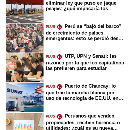
eliminar ley que puso en jaque
peajes: ¿qué implicaría los
usuarios?
Perú se “bajó del barco”
PLUS
G
de crecimiento de países
emergentes: esto se perdió desde
2022
UTP, UPN y Senati: las
PLUS
G
razones por la que los capitalinos
las prefieren para estudiar
Puerto de Chancay: lo
PLUS
G
que trae la marcha blanca por
uso de tecnología de EE.UU. en
mercancías
Peruanos que venden
PLUS
G
propiedades, reciben herencia o
utilidades: ¿cuál es su nueva