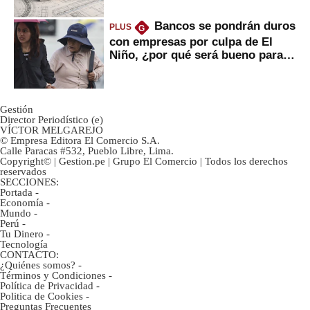
Bancos se pondrán duros
PLUS
G
con empresas por culpa de El
Niño, ¿por qué será bueno para
ahorristas?
Gestión
Director Periodístico (e)
VÍCTOR MELGAREJO
© Empresa Editora El Comercio S.A.
Calle Paracas #532, Pueblo Libre, Lima.
Copyright© | Gestion.pe | Grupo El Comercio | Todos los derechos
reservados
SECCIONES:
Portada
-
Economía
-
Mundo
-
Perú
-
Tu Dinero
-
Tecnología
CONTACTO:
¿Quiénes somos?
-
Términos y Condiciones
-
Política de Privacidad
-
Politica de Cookies
-
Preguntas Frecuentes