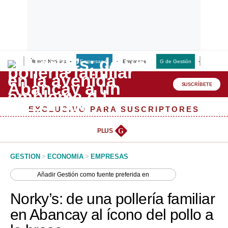
Últimas Noticias
Empresas G
Empresas
G de Gestión
Finanzas
Lo último
Peru Quiosco
SUSCRÍBETE
Portada
EXCLUSIVO PARA SUSCRIPTORES
Empresas
PLUS
G
Management & Empleo
GESTION
>
ECONOMIA
>
EMPRESAS
Economía
Añadir
Gestión
como fuente preferida en
Mercados
Norky’s: de una pollería familiar
Perú
en Abancay al ícono del pollo a
Política