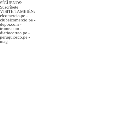
SÍGUENOS:
Suscríbete
VISITE TAMBIÉN:
elcomercio.pe
-
clubelcomercio.pe
-
depor.com
-
trome.com
-
diariocorreo.pe
-
peruquiosco.pe
-
mag