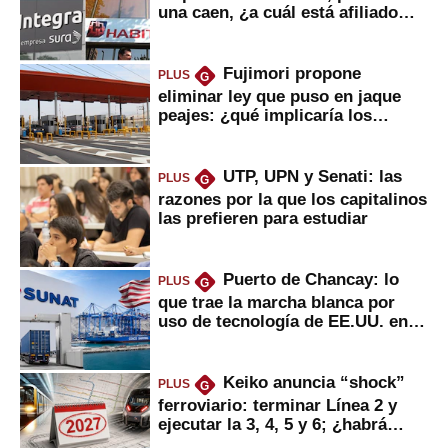
una caen, ¿a cuál está afiliado
usted?
Fujimori propone
PLUS
G
eliminar ley que puso en jaque
peajes: ¿qué implicaría los
usuarios?
UTP, UPN y Senati: las
PLUS
G
razones por la que los capitalinos
las prefieren para estudiar
Puerto de Chancay: lo
PLUS
G
que trae la marcha blanca por
uso de tecnología de EE.UU. en
mercancías
Keiko anuncia “shock”
PLUS
G
ferroviario: terminar Línea 2 y
ejecutar la 3, 4, 5 y 6; ¿habrá
avances?