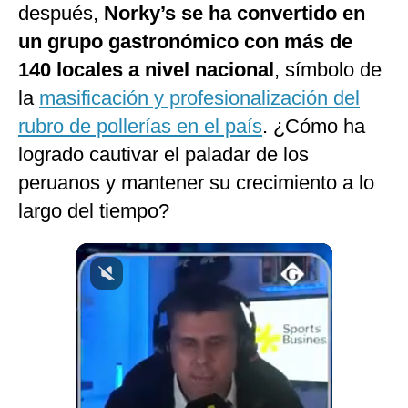
después,
Norky’s se ha convertido en
Notas Contratadas
un grupo gastronómico con más de
Podcast
140 locales a nivel nacional
, símbolo de
Gestión TV
la
masificación y profesionalización del
rubro de pollerías en el país
. ¿Cómo ha
Videos
logrado cautivar el paladar de los
Fotogalerías
peruanos y mantener su crecimiento a lo
largo del tiempo?
gestion.pe
¿quiénes
Somos?
Términos
Y
Condiciones
Política
De
Privacidad