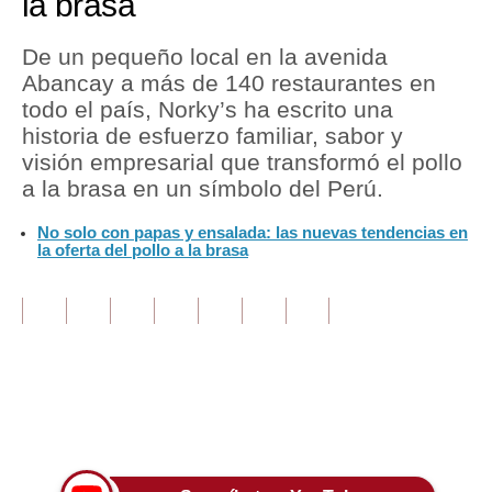
la brasa
Tu Dinero
De un pequeño local en la avenida
Abancay a más de 140 restaurantes en
Finanzas Personales
todo el país, Norky’s ha escrito una
Inmobiliarias
historia de esfuerzo familiar, sabor y
visión empresarial que transformó el pollo
Plus G
a la brasa en un símbolo del Perú.
Opinión
No solo con papas y ensalada: las nuevas tendencias en
la oferta del pollo a la brasa
Editorial
Pregunta de hoy
Blogs
Tendencias
Únete a nuestro canal
Lujo
Viajes