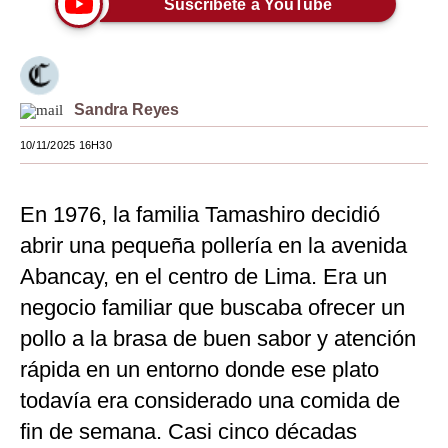
Suscríbete a YouTube
Moda
Estilos
Mundo
Sandra Reyes
10/11/2025 16H30
EEUU
México
En 1976, la familia Tamashiro decidió
España
abrir una pequeña pollería en la avenida
Internacional
Abancay, en el centro de Lima. Era un
negocio familiar que buscaba ofrecer un
Tecnología
pollo a la brasa de buen sabor y atención
Club del Suscriptor
rápida en un entorno donde ese plato
Mix
todavía era considerado una comida de
fin de semana. Casi cinco décadas
G de Gestión