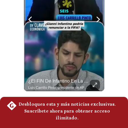
Politica
De
Cookies
Preguntas
Frecuentes
NOTICIAS DE ÚLTIMA HORA: EE.UU. Se Queda Sin Misiles En Medio Oriente
¿El FIN De Infantino En La FIFA? El Grave Pronóstico Sobre Su Renuncia | #EnClaveEconómica
NOTICIAS DE ÚLTIMA HORA: 1️⃣ EE.UU.: Habría gastado casi el 80% de sus misiles más avanzados (THAAD), un factor clave en las decisiones de Donald Trump frente a Irán. 2️⃣ Argentina y Brasil: Tensión diplomática escala; Brasil solicita el regreso del embajador argentino tras fuertes declaraciones de Javier Milei. 3️⃣ México: Asesinan al influencer César Gastélum a balazos durante una transmisión en vivo en Culiacán, Sinaloa. 4️⃣ Alemania: Ataque con dron explosivo obliga a suspender el aeropuerto de Leipzig, punto logístico clave de la OTAN para enviar material a Ucrania. ¿Qué noticia te parece la más impactante del día? ¡Te leo en los comentarios! 👇 #EEUU #JavierMilei #CesarGastelum #Alemania #Noticias #UltimaHora #NoticiasDelDia 🚀 ¿Quieres entender el mundo sin ruido? Únete a nuestra comunidad y forma parte del cambio. #GestiónNewsroomLive #NoticiasGlobales #AnálisisGeopolítico #EconomíaMundial #IA #Geopolítica #LatinosEnUSA #NoticiasEnEspañol 👉 Suscríbete y activa la campana para no perderte nuestro análisis diario. 🌎 Síguenos en nuestras redes sociales: 📌 Web oficial: https://gestion.pe/mundo/ 📌 LinkedIn: http://bit.ly/3HYIET0 📌 X (Twitter): http://bit.ly/4noZtX9 📌 TikTok: http://bit.ly/4evB6TO
Luis Carrillo Pinto, presidente de APEMD pronostica meses muy difíciles para Infantino y sostiene que una mayor presión de la UEFA, junto con nuevas investigaciones periodísticas, podría llevarlo a dimitir. También menciona renuncias internas y acusaciones de que el proyecto fue impulsado por una sola persona. #GianniInfantino #FIFA #UEFA #LuisCarrilloPinto #APEMD #Futbol #NoticiasDeportivas #Mundial #Shorts 👉 Suscríbete y activa la campana para no perderte nuestro análisis diario. 🌎 Síguenos en nuestras redes sociales: 📌 Web oficial: https://gestion.pe/mundo/ 📌 LinkedIn: http://bit.ly/3HYIET0 📌 X (Twitter): http://bit.ly/4noZtX9 📌 TikTok: http://bit.ly/4evB6TO