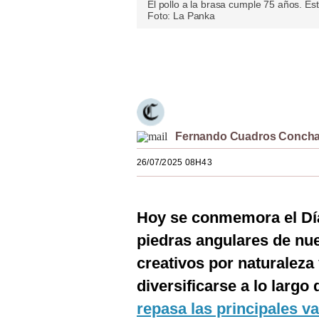
El pollo a la brasa cumple 75 años. Es
Estilos
Foto: La Panka
Mundo
Únete a nuestro canal
EEUU
México
España
Fernando Cuadros Conch
Internacional
26/07/2025 08H43
Tecnología
Club del Suscriptor
Hoy se conmemora el Día 
piedras angulares de nu
Mix
creativos por naturaleza
G de Gestión
diversificarse a lo largo
Notas Contratadas
repasa las principales va