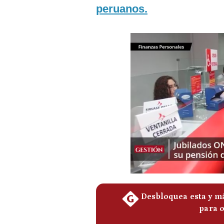
Podcast
peruanos.
Gestión TV
Videos
Fotogalerías
gestion.pe
¿quiénes
Somos?
Términos
Y
Condiciones
Política
De
Privacidad
Politica