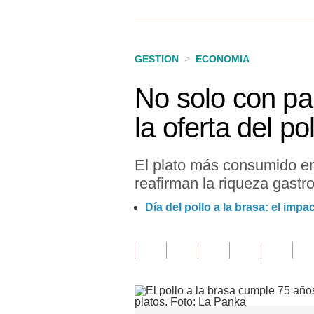
Finanzas Personales
Inmobiliarias
GESTION
>
ECONOMIA
Plus G
No solo con pa
Opinión
la oferta del po
Editorial
Pregunta de hoy
El plato más consumido e
reafirman la riqueza gastr
Blogs
Día del pollo a la brasa: el imp
Tendencias
Lujo
Viajes
Moda