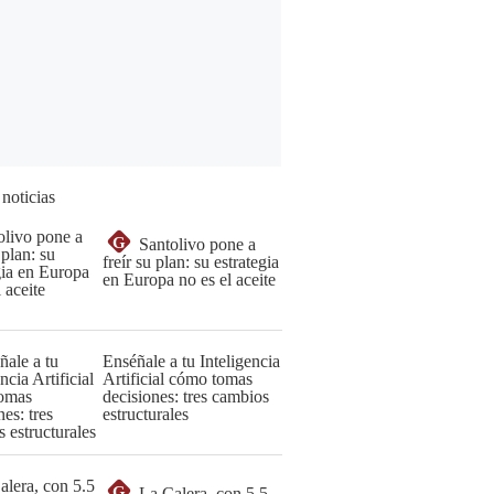
 noticias
G
Santolivo pone a
freír su plan: su estrategia
en Europa no es el aceite
Enséñale a tu Inteligencia
Artificial cómo tomas
decisiones: tres cambios
estructurales
G
La Calera, con 5.5