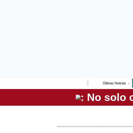
Lo último
Peru Quiosco
Portada
Empresas
Management & Empleo
Economía
Últimas Noticias
Mercados
Perú
Política
Tu Dinero