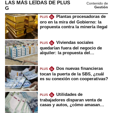
LAS MÁS LEÍDAS DE PLUS
Contenido de
G
Gestión
Plantas procesadoras de
PLUS
G
oro en la mira del Gobierno: la
propuesta contra la minería ilegal
Viviendas sociales
PLUS
G
quedarían fuera del negocio de
alquiler: la propuesta del
gobierno
Dos nuevas financieras
PLUS
G
tocan la puerta de la SBS, ¿cuál
es su conexión con cooperativas?
Utilidades de
PLUS
G
trabajadores disparan venta de
casas y autos, ¿cómo amasan
tanta liquidez?