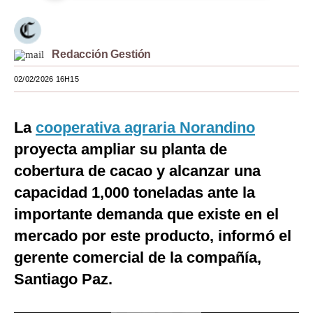
Moda
Estilos
Redacción Gestión
Mundo
02/02/2026 16H15
EEUU
La
cooperativa agraria Norandino
México
proyecta ampliar su planta de
España
cobertura de cacao y alcanzar una
Internacional
capacidad 1,000 toneladas ante la
importante demanda que existe en el
Tecnología
mercado por este producto, informó el
Club del Suscriptor
gerente comercial de la compañía,
Mix
Santiago Paz.
G de Gestión