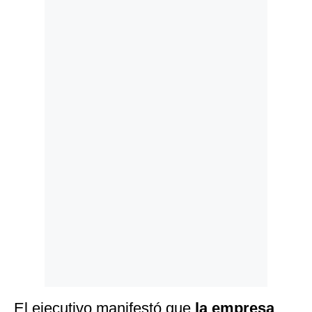
Politica
De
Cookies
Preguntas
Frecuentes
El ejecutivo manifestó que
la empresa