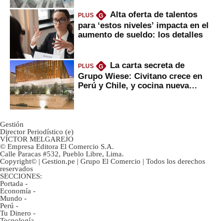
Alta oferta de talentos
PLUS
G
para ‘estos niveles’ impacta en el
aumento de sueldo: los detalles
La carta secreta de
PLUS
G
Grupo Wiese: Civitano crece en
Perú y Chile, y cocina nueva
marca
Gestión
Director Periodístico (e)
VÍCTOR MELGAREJO
© Empresa Editora El Comercio S.A.
Calle Paracas #532, Pueblo Libre, Lima.
Copyright© | Gestion.pe | Grupo El Comercio | Todos los derechos
reservados
SECCIONES:
Portada
-
Economía
-
Mundo
-
Perú
-
Tu Dinero
-
Tecnología