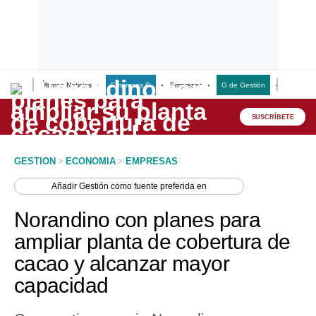
Últimas Noticias
Empresas G
Empresas
G de Gestión
Finanzas
Lo último
Peru Quiosco
SUSCRÍBETE
Portada
GESTION
>
ECONOMIA
>
EMPRESAS
Empresas
Añadir
Gestión
como fuente preferida en
Management & Empleo
Norandino con planes para
Economía
ampliar planta de cobertura de
cacao y alcanzar mayor
Mercados
capacidad
Perú
Política