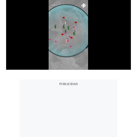
Notas Contratadas
Podcast
Gestión TV
Videos
Fotogalerías
gestion.pe
¿quiénes
Somos?
Términos
Y
Condiciones
Política
De
Privacidad