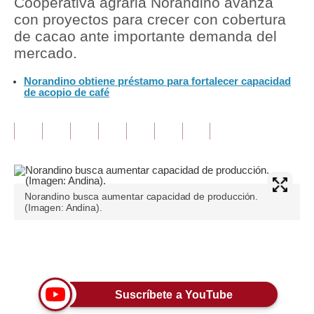
Cooperativa agraria Norandino avanza
con proyectos para crecer con cobertura
Tu Dinero
de cacao ante importante demanda del
mercado.
Finanzas Personales
Norandino obtiene préstamo para fortalecer capacidad
Inmobiliarias
de acopio de café
Plus G
Opinión
Editorial
Pregunta de hoy
Norandino busca aumentar capacidad de producción.
(Imagen: Andina).
Blogs
Tendencias
Únete a nuestro canal
Lujo
Suscríbete a YouTube
Viajes