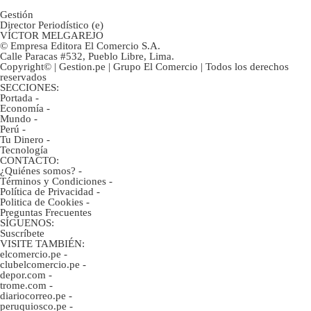
Gestión
Director Periodístico (e)
VÍCTOR MELGAREJO
© Empresa Editora El Comercio S.A.
Calle Paracas #532, Pueblo Libre, Lima.
Copyright© | Gestion.pe | Grupo El Comercio | Todos los derechos
reservados
SECCIONES:
Portada
-
Economía
-
Mundo
-
Perú
-
Tu Dinero
-
Tecnología
CONTACTO:
¿Quiénes somos?
-
Términos y Condiciones
-
Política de Privacidad
-
Politica de Cookies
-
Preguntas Frecuentes
SÍGUENOS:
Suscríbete
VISITE TAMBIÉN:
elcomercio.pe
-
clubelcomercio.pe
-
depor.com
-
trome.com
-
diariocorreo.pe
-
peruquiosco.pe
-