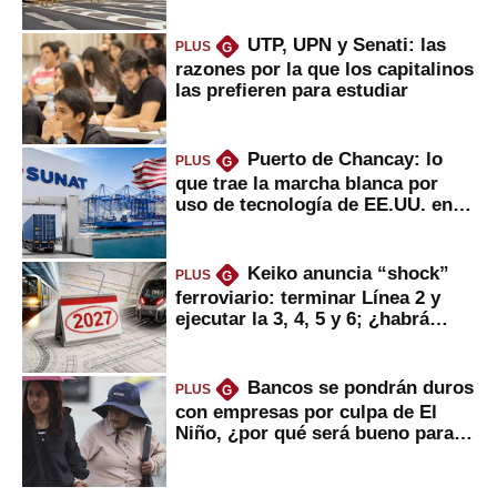
UTP, UPN y Senati: las
PLUS
G
razones por la que los capitalinos
las prefieren para estudiar
Puerto de Chancay: lo
PLUS
G
que trae la marcha blanca por
uso de tecnología de EE.UU. en
mercancías
Keiko anuncia “shock”
PLUS
G
ferroviario: terminar Línea 2 y
ejecutar la 3, 4, 5 y 6; ¿habrá
avances?
Bancos se pondrán duros
PLUS
G
con empresas por culpa de El
Niño, ¿por qué será bueno para
ahorristas?