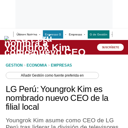
Últimas Noticias
Empresas G
Empresas
G de Gestión
Finanzas
Lo último
Peru Quiosco
SUSCRÍBETE
Portada
GESTION
>
ECONOMIA
>
EMPRESAS
Empresas
Añadir
Gestión
como fuente preferida en
Management & Empleo
LG Perú: Youngrok Kim es
Economía
nombrado nuevo CEO de la
filial local
Mercados
Perú
Youngrok Kim asume como CEO de LG
Perú tras liderar la división de televisores
Política