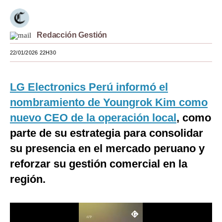
Moda
Estilos
Redacción Gestión
22/01/2026 22H30
Mundo
EEUU
LG Electronics Perú informó el
México
nombramiento de Youngrok Kim como
España
nuevo CEO de la operación local
, como
parte de su estrategia para consolidar
Internacional
su presencia en el mercado peruano y
Tecnología
reforzar su gestión comercial en la
Club del Suscriptor
región.
Mix
G de Gestión