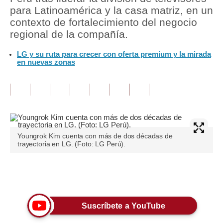
para Latinoamérica y la casa matriz, en un
Tu Dinero
contexto de fortalecimiento del negocio
regional de la compañía.
Finanzas Personales
LG y su ruta para crecer con oferta premium y la mirada
Inmobiliarias
en nuevas zonas
Plus G
Opinión
Editorial
Youngrok Kim cuenta con más de dos décadas de
Pregunta de hoy
trayectoria en LG. (Foto: LG Perú).
Blogs
Únete a nuestro canal
Tendencias
Lujo
Suscríbete a YouTube
Viajes