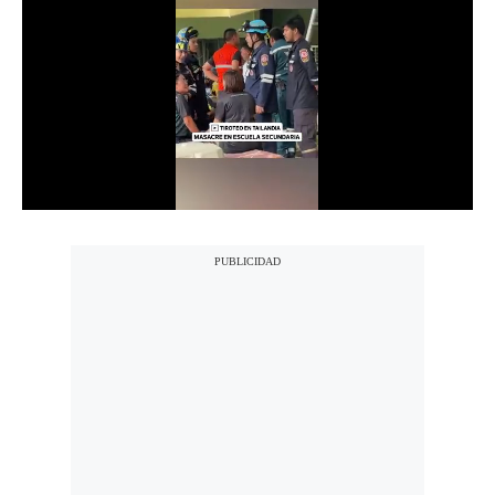
Notas Contratadas
Podcast
Gestión TV
Videos
Fotogalerías
gestion.pe
¿quiénes
Somos?
Términos
Y
Condiciones
Política
De
Privacidad