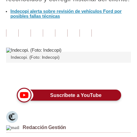
Indecopi alerta sobre revisión de vehículos Ford por
Tu Dinero
posibles fallas técnicas
Finanzas Personales
Inmobiliarias
Plus G
Indecopi. (Foto: Indecopi)
Opinión
Editorial
Únete a nuestro canal
Pregunta de hoy
Suscríbete a YouTube
Blogs
Tendencias
Lujo
Redacción Gestión
Viajes