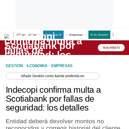
Últimas Noticias
Empresas G
Empresas
G de Gestión
Finanzas
Lo último
Peru Quiosco
SUSCRÍBETE
Portada
GESTION
>
ECONOMIA
>
EMPRESAS
Empresas
Añadir
Gestión
como fuente preferida en
Management & Empleo
Indecopi confirma multa a
Economía
Scotiabank por fallas de
seguridad: los detalles
Mercados
Perú
Entidad deberá devolver montos no
reconocidos y corregir historial del cliente.
Política