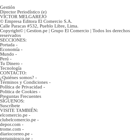
Gestión
Director Periodístico (e)
VÍCTOR MELGAREJO
© Empresa Editora El Comercio S.A.
Calle Paracas #532, Pueblo Libre, Lima.
Copyright© | Gestion.pe | Grupo El Comercio | Todos los derechos
reservados
SECCIONES:
Portada
-
Economía
-
Mundo
-
Perú
-
Tu Dinero
-
Tecnología
CONTACTO:
¿Quiénes somos?
-
Términos y Condiciones
-
Política de Privacidad
-
Politica de Cookies
-
Preguntas Frecuentes
SÍGUENOS:
Suscríbete
VISITE TAMBIÉN:
elcomercio.pe
-
clubelcomercio.pe
-
depor.com
-
trome.com
-
diariocorreo.pe
-
peruquiosco.pe
-