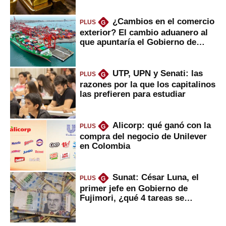
¿Cambios en el comercio
PLUS
G
exterior? El cambio aduanero al
que apuntaría el Gobierno de
Fujimori
UTP, UPN y Senati: las
PLUS
G
razones por la que los capitalinos
las prefieren para estudiar
Alicorp: qué ganó con la
PLUS
G
compra del negocio de Unilever
en Colombia
Sunat: César Luna, el
PLUS
G
primer jefe en Gobierno de
Fujimori, ¿qué 4 tareas se
marcan urgentes?