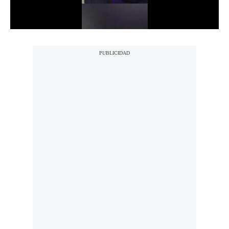
Notas Contratadas
Podcast
Gestión TV
Videos
Fotogalerías
gestion.pe
¿quiénes
Somos?
Términos
Y
Condiciones
Política
De
Privacidad