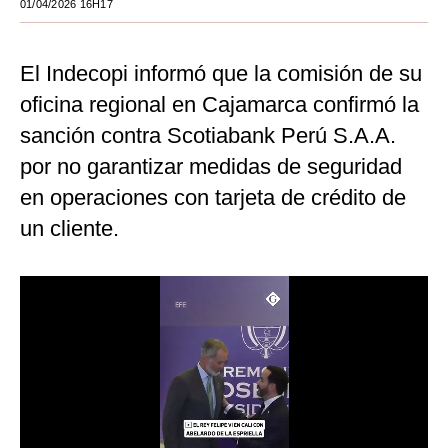
01/04/2026 16H17
Moda
El Indecopi informó que la comisión de su
Estilos
oficina regional en Cajamarca confirmó la
Mundo
sanción contra Scotiabank Perú S.A.A.
EEUU
por no garantizar medidas de seguridad
México
en operaciones con tarjeta de crédito de
un cliente.
España
Internacional
Tecnología
Club del Suscriptor
Mix
G de Gestión