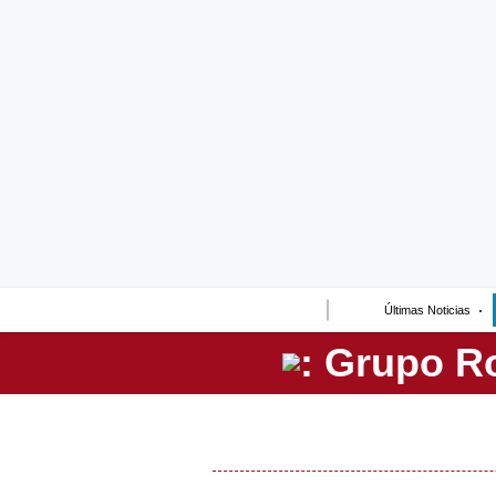
Lo último
Peru Quiosco
Portada
Empresas
Management & Empleo
Economía
Últimas Noticias
Mercados
Perú
Política
Tu Dinero