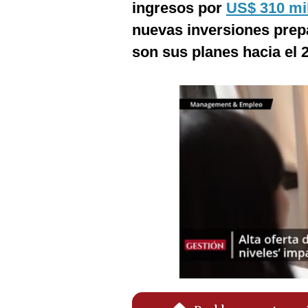
ingresos por
US$ 310 mil
Podcast
nuevas inversiones prepar
Gestión TV
son sus planes hacia el 
Videos
Fotogalerías
gestion.pe
¿quiénes
Somos?
Términos
Y
Condiciones
Política
De
Privacidad
Politica