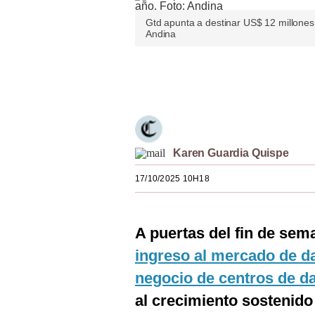
Estilos
Gtd apunta a destinar US$ 12 millones
Andina
Mundo
EEUU
Únete a nuestro canal
México
España
Karen Guardia Quispe
Internacional
17/10/2025 10H18
Tecnología
Club del Suscriptor
A puertas del fin de sem
Mix
ingreso al mercado de dat
G de Gestión
negocio de centros de d
Notas Contratadas
al crecimiento sostenido