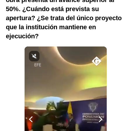
Notas Contratadas
50%. ¿Cuándo está prevista su
apertura? ¿Se trata del único proyecto
Podcast
que la institución mantiene en
Gestión TV
ejecución?
Videos
Fotogalerías
gestion.pe
¿quiénes
Somos?
Términos
Y
Condiciones
Política
De
Privacidad