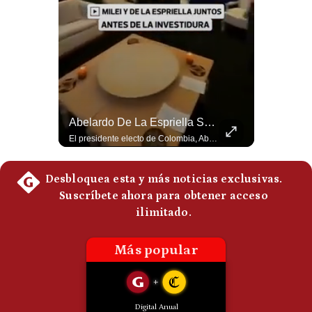
Politica
De
Cookies
Preguntas
Frecuentes
¿Irán Se Está Convirtiendo En Un Régimen Militar? | #radar24
Abelardo De La Espriella Se Reúne Con Javier Milei En Cali | Gestión Mundo
Esteban Silva, politólogo internacional, señala que algunos analistas consideran que la estructura religiosa iraní estaría sirviendo para sostener el poder de una cúpula militar. Explica que la Guardia Revolucionaria está aumentando su influencia sobre la seguridad, las decisiones estratégicas y hasta asuntos económicos como el estrecho de Ormuz. #Iran #GuardiaRevolucionaria #Geopolitica #NoticiasInternacionales #Shorts 👉 Suscríbete y activa la campana para no perderte nuestro análisis diario. 🌎 Síguenos en nuestras redes sociales: 📌 Web oficial: https://gestion.pe/mundo/ 📌 LinkedIn: http://bit.ly/3HYIET0 📌 X (Twitter): http://bit.ly/4noZtX9 📌 TikTok: http://bit.ly/4evB6TO
El presidente electo de Colombia, Abelardo de la Espriella, sostuvo una reunión bilateral en Cali con el mandatario argentino Javier Milei. El encuentro se dio pocas horas antes de la ceremonia de investidura presidencial para el periodo 2026-2030, marcando el inicio de una nueva alianza estratégica regional. #DeLaEspriella #JavierMilei #Colombia #Argentina #PoliticaLatina #Shorts 👉 Suscríbete y activa la campana para no perderte nuestro análisis diario. 🌎 Síguenos en nuestras redes sociales: 📌 Web oficial: https://gestion.pe/mundo/ 📌 LinkedIn: http://bit.ly/3HYIET0 📌 X (Twitter): http://bit.ly/4noZtX9 📌 TikTok: http://bit.ly/4evB6TO