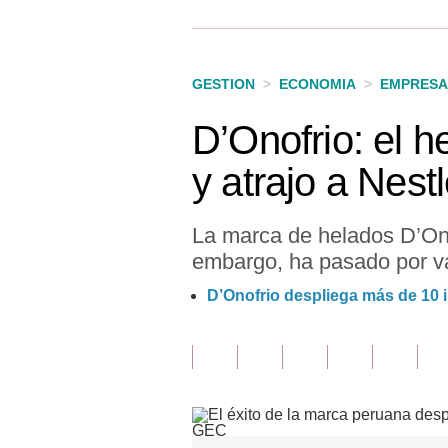
Finanzas Personales
Inmobiliarias
GESTION
>
ECONOMIA
>
EMPRESA
Plus G
D’Onofrio: el h
Opinión
y atrajo a Nest
Editorial
Pregunta de hoy
La marca de helados D’Onof
embargo, ha pasado por va
Blogs
D’Onofrio despliega más de 10 
Tendencias
Lujo
Viajes
Moda