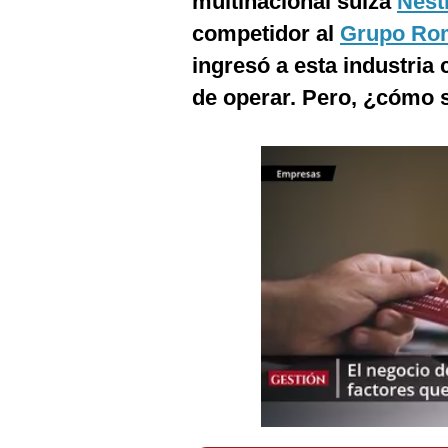
multinacional suiza
Nest
Podcast
competidor al
Grupo Ro
Gestión TV
ingresó a esta industria
Videos
de operar. Pero, ¿cómo s
Fotogalerías
gestion.pe
¿quiénes
Somos?
Términos
Y
Condiciones
Política
De
Privacidad
Politica