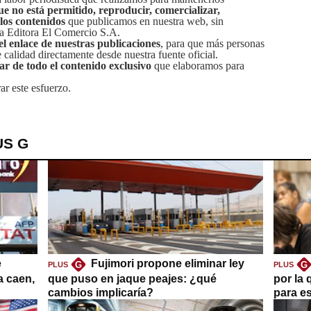
ue no está permitido, reproducir, comercializar,
 los contenidos
que publicamos en nuestra web, sin
sa Editora El Comercio S.A.
el enlace de nuestras publicaciones
, para que más personas
calidad directamente desde nuestra fuente oficial.
tar de todo el contenido exclusivo
que elaboramos para
ar este esfuerzo.
US G
e
Fujimori propone eliminar ley
G
G
PLUS
PLUS
a caen,
que puso en jaque peajes: ¿qué
por la 
cambios implicaría?
para es