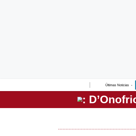
Lo último
Peru Quiosco
Portada
Empresas
Management & Empleo
Economía
Últimas Noticias
Mercados
Perú
Política
Tu Dinero