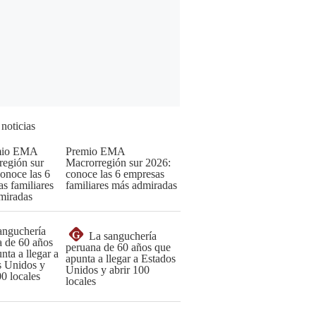
 noticias
Premio EMA
Macrorregión sur 2026:
conoce las 6 empresas
familiares más admiradas
G
La sanguchería
peruana de 60 años que
apunta a llegar a Estados
Unidos y abrir 100
locales