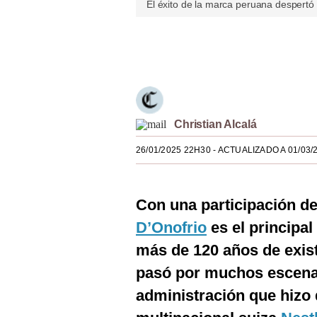
El éxito de la marca peruana despertó
Estilos
Mundo
Únete a nuestro canal
EEUU
México
Christian Alcalá
España
26/01/2025 22H30
- ACTUALIZADO A 01/03/
Internacional
Tecnología
Con una participación d
Club del Suscriptor
D’Onofrio
es el principa
Mix
más de 120 años de exist
G de Gestión
pasó por muchos escenar
administración que hizo 
Notas Contratadas