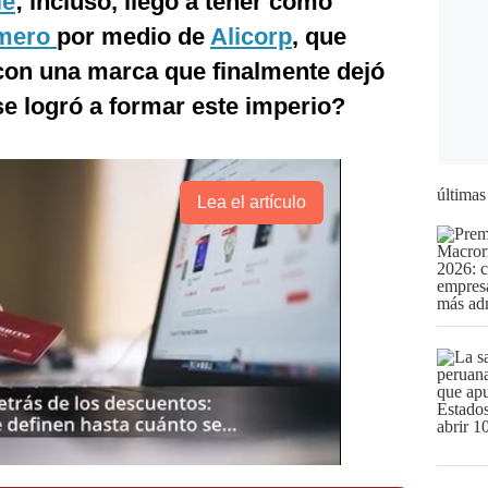
lé
; incluso, llegó a tener como
mero
por medio de
Alicorp
, que
 con una marca que finalmente dejó
e logró a formar este imperio?
últimas
Lea el artículo