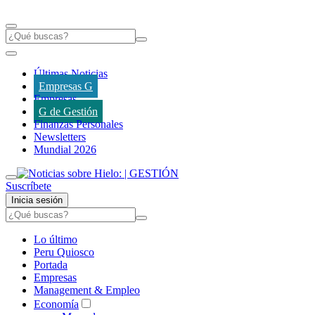
Últimas Noticias
Empresas G
Empresas
G de Gestión
Finanzas Personales
Newsletters
Mundial 2026
Suscríbete
Inicia sesión
Lo último
Peru Quiosco
Portada
Empresas
Management & Empleo
Economía