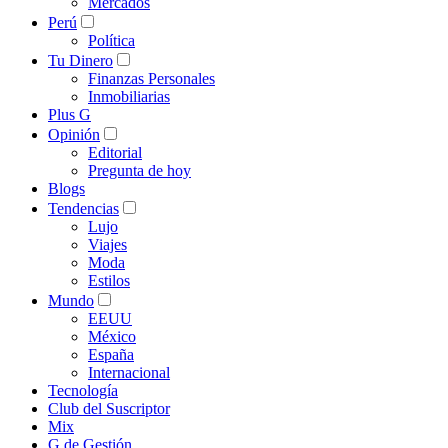
Mercados
Perú
Política
Tu Dinero
Finanzas Personales
Inmobiliarias
Plus G
Opinión
Editorial
Pregunta de hoy
Blogs
Tendencias
Lujo
Viajes
Moda
Estilos
Mundo
EEUU
México
España
Internacional
Tecnología
Club del Suscriptor
Mix
G de Gestión