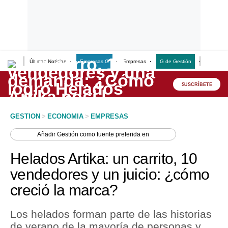
Últimas Noticias
Empresas G
Empresas
G de Gestión
Finanzas
Lo último
Peru Quiosco
SUSCRÍBETE
Portada
GESTION
>
ECONOMIA
>
EMPRESAS
Empresas
Añadir
Gestión
como fuente preferida en
Management & Empleo
Helados Artika: un carrito, 10
Economía
vendedores y un juicio: ¿cómo
creció la marca?
Mercados
Perú
Los helados forman parte de las historias
de verano de la mayoría de personas y,
Política