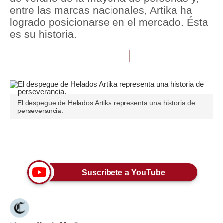
entre las marcas nacionales, Artika ha
Tu Dinero
logrado posicionarse en el mercado. Ésta
es su historia.
Finanzas Personales
Inmobiliarias
Plus G
Opinión
El despegue de Helados Artika representa una historia de
perseverancia.
Editorial
Pregunta de hoy
Únete a nuestro canal
Blogs
Suscríbete a YouTube
Tendencias
Lujo
Viajes