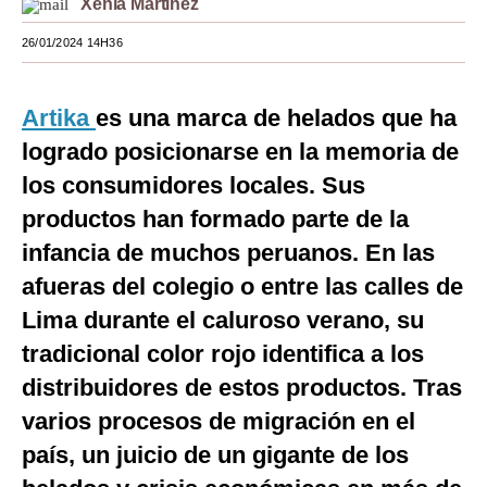
Xenia Martinez
Moda
26/01/2024 14H36
Estilos
Artika
es una marca de helados que ha
Mundo
logrado posicionarse en la memoria de
EEUU
los consumidores locales. Sus
México
productos han formado parte de la
infancia de muchos peruanos. En las
España
afueras del colegio o entre las calles de
Internacional
Lima durante el caluroso verano, su
Tecnología
tradicional color rojo identifica a los
Club del Suscriptor
distribuidores de estos productos. Tras
varios procesos de migración en el
Mix
país, un juicio de un gigante de los
G de Gestión