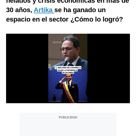
helados y crisis económicas en más de
Notas Contratadas
30 años,
Artika
se ha ganado un
espacio en el sector ¿Cómo lo logró?
Podcast
Gestión TV
Videos
Fotogalerías
gestion.pe
¿quiénes
Somos?
Términos
Y
Condiciones
Política
De
Privacidad