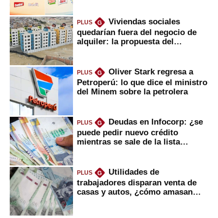
Viviendas sociales
PLUS
G
quedarían fuera del negocio de
alquiler: la propuesta del
gobierno
Oliver Stark regresa a
PLUS
G
Petroperú: lo que dice el ministro
del Minem sobre la petrolera
Deudas en Infocorp: ¿se
PLUS
G
puede pedir nuevo crédito
mientras se sale de la lista
negra?
Utilidades de
PLUS
G
trabajadores disparan venta de
casas y autos, ¿cómo amasan
tanta liquidez?