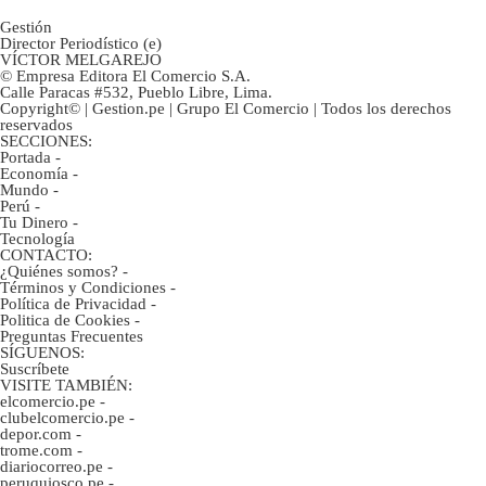
Gestión
Director Periodístico (e)
VÍCTOR MELGAREJO
© Empresa Editora El Comercio S.A.
Calle Paracas #532, Pueblo Libre, Lima.
Copyright© | Gestion.pe | Grupo El Comercio | Todos los derechos
reservados
SECCIONES:
Portada
-
Economía
-
Mundo
-
Perú
-
Tu Dinero
-
Tecnología
CONTACTO:
¿Quiénes somos?
-
Términos y Condiciones
-
Política de Privacidad
-
Politica de Cookies
-
Preguntas Frecuentes
SÍGUENOS:
Suscríbete
VISITE TAMBIÉN:
elcomercio.pe
-
clubelcomercio.pe
-
depor.com
-
trome.com
-
diariocorreo.pe
-
peruquiosco.pe
-