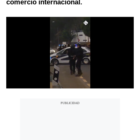
comercio internacional.
Notas Contratadas
Podcast
Gestión TV
Videos
Fotogalerías
gestion.pe
¿quiénes
Somos?
Términos
Y
Condiciones
Política
De
Privacidad