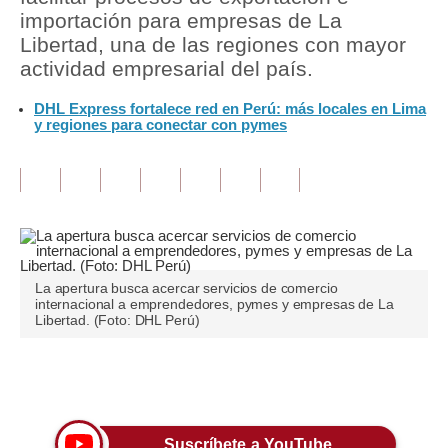
importación para empresas de La
Tu Dinero
Libertad, una de las regiones con mayor
actividad empresarial del país.
Finanzas Personales
DHL Express fortalece red en Perú: más locales en Lima
Inmobiliarias
y regiones para conectar con pymes
Plus G
Opinión
Editorial
Pregunta de hoy
La apertura busca acercar servicios de comercio
internacional a emprendedores, pymes y empresas de La
Blogs
Libertad. (Foto: DHL Perú)
Tendencias
Únete a nuestro canal
Lujo
Viajes
Suscríbete a YouTube