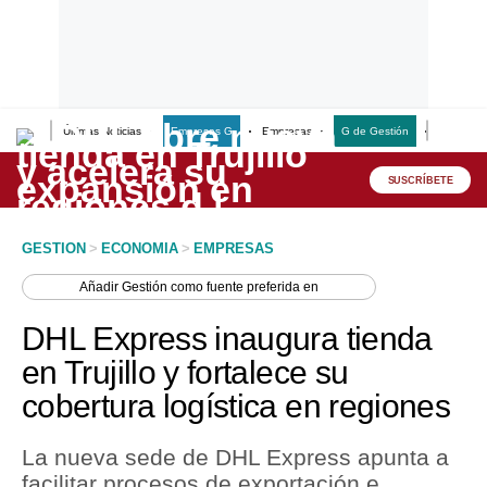
Últimas Noticias
Empresas G
Empresas
G de Gestión
Finanzas
Lo último
Peru Quiosco
SUSCRÍBETE
Portada
GESTION
>
ECONOMIA
>
EMPRESAS
Empresas
Añadir
Gestión
como fuente preferida en
Management & Empleo
DHL Express inaugura tienda
Economía
en Trujillo y fortalece su
cobertura logística en regiones
Mercados
Perú
La nueva sede de DHL Express apunta a
facilitar procesos de exportación e
Política