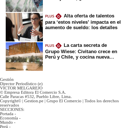
tanta liquidez?
Alta oferta de talentos
PLUS
G
para ‘estos niveles’ impacta en el
aumento de sueldo: los detalles
La carta secreta de
PLUS
G
Grupo Wiese: Civitano crece en
Perú y Chile, y cocina nueva
marca
Gestión
Director Periodístico (e)
VÍCTOR MELGAREJO
© Empresa Editora El Comercio S.A.
Calle Paracas #532, Pueblo Libre, Lima.
Copyright© | Gestion.pe | Grupo El Comercio | Todos los derechos
reservados
SECCIONES:
Portada
-
Economía
-
Mundo
-
Perú
-