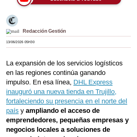
Moda
Estilos
Redacción Gestión
Mundo
13/06/2026 05H30
EEUU
México
La expansión de los servicios logísticos
España
en las regiones continúa ganando
impulso. En esa línea,
DHL Express
Internacional
inauguró una nueva tienda en Trujillo,
Tecnología
fortaleciendo su presencia en el norte del
Club del Suscriptor
país
y
ampliando el acceso de
emprendedores, pequeñas empresas y
Mix
negocios locales a soluciones de
G de Gestión