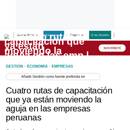
Últimas Noticias
Empresas G
Empresas
G de Gestión
Finanzas
Lo último
Peru Quiosco
SUSCRÍBETE
Portada
GESTION
>
ECONOMIA
>
EMPRESAS
Empresas
Añadir
Gestión
como fuente preferida en
Management & Empleo
Cuatro rutas de capacitación
Economía
que ya están moviendo la
aguja en las empresas
Mercados
peruanas
Perú
Política