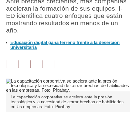
Ante brechas crecientes, más compañías
aceleran la formación de sus equipos. I-
Tu Dinero
ED identifica cuatro enfoques que están
mostrando resultados en menos de un
Finanzas Personales
año.
Inmobiliarias
Educación digital gana terreno frente a la deserción
universitaria
Plus G
Opinión
Editorial
Pregunta de hoy
Blogs
La capacitación corporativa se acelera ante la presión
tecnológica y la necesidad de cerrar brechas de habilidades
en las empresas. Foto: Pixabay.
Tendencias
Lujo
Únete a nuestro canal
Viajes