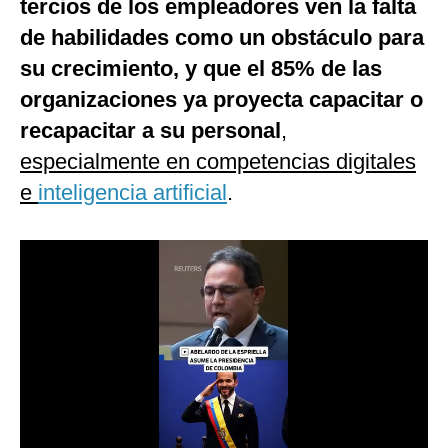
tercios de los empleadores ven la falta
Notas Contratadas
de habilidades como un obstáculo para
Podcast
su crecimiento, y que el 85% de las
organizaciones ya proyecta capacitar o
Gestión TV
recapacitar a su personal
,
Videos
especialmente en competencias digitales
Fotogalerías
e
inteligencia artificial
.
gestion.pe
¿quiénes
Somos?
Términos
Y
Condiciones
Política
De
Privacidad