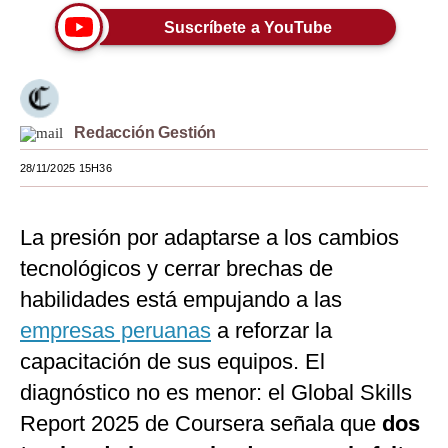
Suscríbete a YouTube
Moda
Estilos
Mundo
Redacción Gestión
EEUU
28/11/2025 15H36
México
España
La presión por adaptarse a los cambios
tecnológicos y cerrar brechas de
Internacional
habilidades está empujando a las
Tecnología
empresas peruanas
a reforzar la
Club del Suscriptor
capacitación de sus equipos. El
diagnóstico no es menor: el Global Skills
Mix
Report 2025 de Coursera señala que
dos
G de Gestión