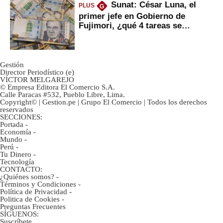
Sunat: César Luna, el
PLUS
G
primer jefe en Gobierno de
Fujimori, ¿qué 4 tareas se
marcan urgentes?
Gestión
Director Periodístico (e)
VÍCTOR MELGAREJO
© Empresa Editora El Comercio S.A.
Calle Paracas #532, Pueblo Libre, Lima.
Copyright© | Gestion.pe | Grupo El Comercio | Todos los derechos
reservados
SECCIONES:
Portada
-
Economía
-
Mundo
-
Perú
-
Tu Dinero
-
Tecnología
CONTACTO:
¿Quiénes somos?
-
Términos y Condiciones
-
Política de Privacidad
-
Politica de Cookies
-
Preguntas Frecuentes
SÍGUENOS:
Suscríbete