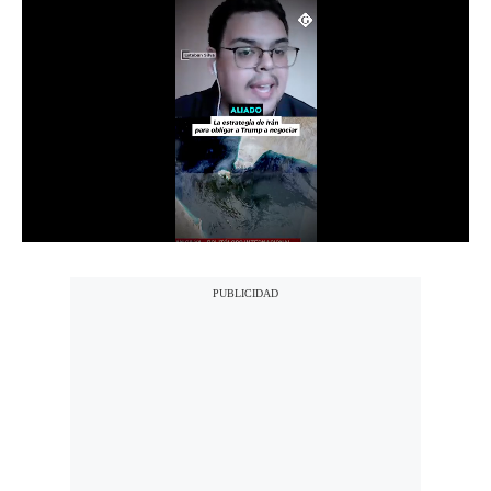
Notas Contratadas
Podcast
Gestión TV
Videos
Fotogalerías
gestion.pe
¿quiénes
Somos?
Términos
Y
Condiciones
Política
De
Privacidad