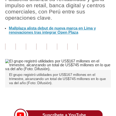
impulso en retail, banca digital y centros
Tu Dinero
comerciales, con Perú entre sus
operaciones clave.
Finanzas Personales
Mallplaza alista debut de nueva marca en Lima y
Inmobiliarias
renovaciones tras integrar Open Plaza
Plus G
Opinión
Editorial
Pregunta de hoy
El grupo registró utilidades por US$167 millones en el
trimestre, alcanzando un total de US$745 millones en lo que
Blogs
va del año (Foto: Difusión).
Tendencias
Únete a nuestro canal
Lujo
Viajes
Suscríbete a YouTube