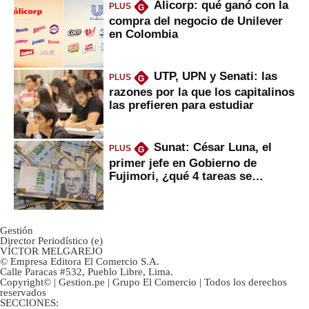
Alicorp: qué ganó con la
PLUS
G
compra del negocio de Unilever
en Colombia
UTP, UPN y Senati: las
PLUS
G
razones por la que los capitalinos
las prefieren para estudiar
Sunat: César Luna, el
PLUS
G
primer jefe en Gobierno de
Fujimori, ¿qué 4 tareas se
marcan urgentes?
Gestión
Director Periodístico (e)
VÍCTOR MELGAREJO
© Empresa Editora El Comercio S.A.
Calle Paracas #532, Pueblo Libre, Lima.
Copyright© | Gestion.pe | Grupo El Comercio | Todos los derechos
reservados
SECCIONES: