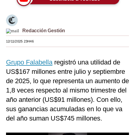
Moda
Estilos
Redacción Gestión
Mundo
12/11/2025 23H46
EEUU
México
Grupo Falabella
registró una utilidad de
España
US$167 millones entre julio y septiembre
de 2025, lo que representa un aumento de
Internacional
1,8 veces respecto al mismo trimestre del
Tecnología
año anterior (US$91 millones). Con ello,
Club del Suscriptor
sus ganancias acumuladas en lo que va
del año suman US$745 millones.
Mix
G de Gestión