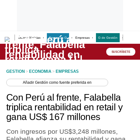
Últimas Noticias
Empresas G
Empresas
G de Gestión
Finanzas
Lo último
Peru Quiosco
SUSCRÍBETE
Portada
GESTION
>
ECONOMIA
>
EMPRESAS
Empresas
Añadir
Gestión
como fuente preferida en
Management & Empleo
Con Perú al frente, Falabella
Economía
triplica rentabilidad en retail y
gana US$ 167 millones
Mercados
Perú
Con ingresos por US$3,248 millones,
Falabella afianza su rentabilidad y gana
Política