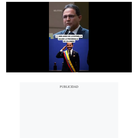
Notas Contratadas
Podcast
Gestión TV
Videos
Fotogalerías
gestion.pe
¿quiénes
Somos?
Términos
Y
Condiciones
Política
De
Privacidad