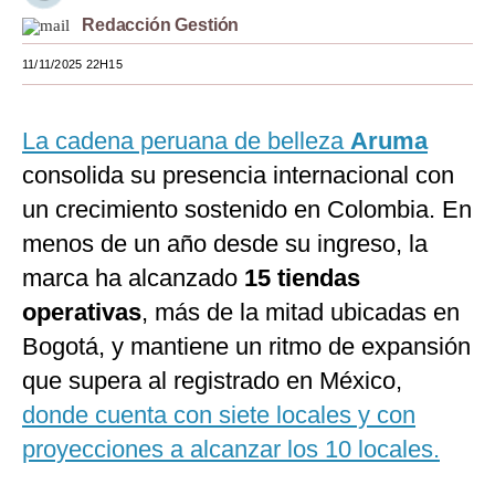
Redacción Gestión
Moda
11/11/2025 22H15
Estilos
Mundo
La cadena peruana de belleza
Aruma
EEUU
consolida su presencia internacional con
un crecimiento sostenido en Colombia. En
México
menos de un año desde su ingreso, la
España
marca ha alcanzado
15 tiendas
Internacional
operativas
, más de la mitad ubicadas en
Bogotá, y mantiene un ritmo de expansión
Tecnología
que supera al registrado en México,
Club del Suscriptor
donde cuenta con siete locales y con
Mix
proyecciones a alcanzar los 10 locales.
G de Gestión