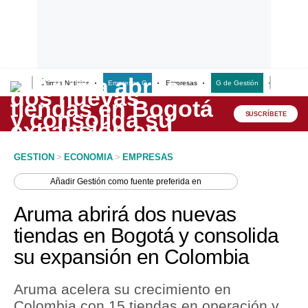
Últimas Noticias
Empresas G
Empresas
G de Gestión
Finanzas
Lo último
Peru Quiosco
SUSCRÍBETE
Portada
GESTION
>
ECONOMIA
>
EMPRESAS
Empresas
Añadir
Gestión
como fuente preferida en
Management & Empleo
Aruma abrirá dos nuevas
Economía
tiendas en Bogotá y consolida
su expansión en Colombia
Mercados
Perú
Aruma acelera su crecimiento en
Colombia con 15 tiendas en operación y
Política