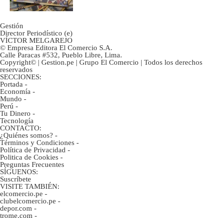
Gestión
Director Periodístico (e)
VÍCTOR MELGAREJO
© Empresa Editora El Comercio S.A.
Calle Paracas #532, Pueblo Libre, Lima.
Copyright© | Gestion.pe | Grupo El Comercio | Todos los derechos
reservados
SECCIONES:
Portada
-
Economía
-
Mundo
-
Perú
-
Tu Dinero
-
Tecnología
CONTACTO:
¿Quiénes somos?
-
Términos y Condiciones
-
Política de Privacidad
-
Politica de Cookies
-
Preguntas Frecuentes
SÍGUENOS:
Suscríbete
VISITE TAMBIÉN:
elcomercio.pe
-
clubelcomercio.pe
-
depor.com
-
trome.com
-