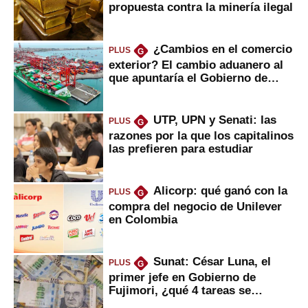
propuesta contra la minería ilegal
¿Cambios en el comercio
PLUS
G
exterior? El cambio aduanero al
que apuntaría el Gobierno de
Fujimori
UTP, UPN y Senati: las
PLUS
G
razones por la que los capitalinos
las prefieren para estudiar
Alicorp: qué ganó con la
PLUS
G
compra del negocio de Unilever
en Colombia
Sunat: César Luna, el
PLUS
G
primer jefe en Gobierno de
Fujimori, ¿qué 4 tareas se
marcan urgentes?