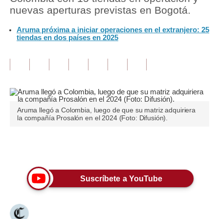
nuevas aperturas previstas en Bogotá.
Tu Dinero
Aruma próxima a iniciar operaciones en el extranjero: 25
tiendas en dos países en 2025
Finanzas Personales
Inmobiliarias
Plus G
Opinión
Aruma llegó a Colombia, luego de que su matriz adquiriera
Editorial
la compañía Prosalón en el 2024 (Foto: Difusión).
Pregunta de hoy
Únete a nuestro canal
Blogs
Tendencias
Suscríbete a YouTube
Lujo
Viajes