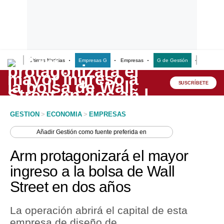
Últimas Noticias
Empresas G
Empresas
G de Gestión
Finanzas
Lo último
Peru Quiosco
SUSCRÍBETE
Portada
GESTION
>
ECONOMIA
>
EMPRESAS
Empresas
Añadir
Gestión
como fuente preferida en
Management & Empleo
Arm protagonizará el mayor
Economía
ingreso a la bolsa de Wall
Street en dos años
Mercados
Perú
La operación abrirá el capital de esta
empresa de diseño de
Política