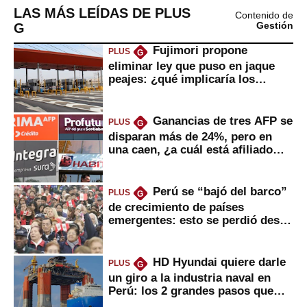
LAS MÁS LEÍDAS DE PLUS
Contenido de
G
Gestión
Fujimori propone
PLUS
G
eliminar ley que puso en jaque
peajes: ¿qué implicaría los
usuarios?
Ganancias de tres AFP se
PLUS
G
disparan más de 24%, pero en
una caen, ¿a cuál está afiliado
usted?
Perú se “bajó del barco”
PLUS
G
de crecimiento de países
emergentes: esto se perdió desde
2022
HD Hyundai quiere darle
PLUS
G
un giro a la industria naval en
Perú: los 2 grandes pasos que
daría