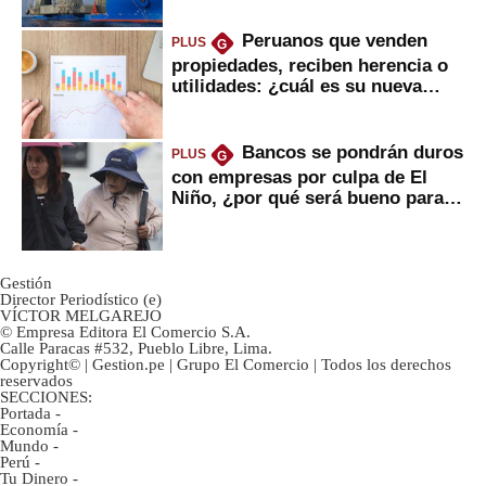
Peruanos que venden
PLUS
G
propiedades, reciben herencia o
utilidades: ¿cuál es su nueva
inversión clave?
Bancos se pondrán duros
PLUS
G
con empresas por culpa de El
Niño, ¿por qué será bueno para
ahorristas?
Gestión
Director Periodístico (e)
VÍCTOR MELGAREJO
© Empresa Editora El Comercio S.A.
Calle Paracas #532, Pueblo Libre, Lima.
Copyright© | Gestion.pe | Grupo El Comercio | Todos los derechos
reservados
SECCIONES:
Portada
-
Economía
-
Mundo
-
Perú
-
Tu Dinero
-