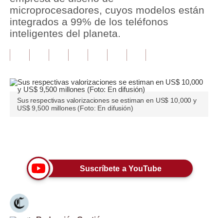
microprocesadores, cuyos modelos están
Tu Dinero
integrados a 99% de los teléfonos
inteligentes del planeta.
Finanzas Personales
Inmobiliarias
Plus G
Opinión
Sus respectivas valorizaciones se estiman en US$ 10,000 y
US$ 9,500 millones (Foto: En difusión)
Editorial
Pregunta de hoy
Únete a nuestro canal
Blogs
Suscríbete a YouTube
Tendencias
Lujo
Viajes