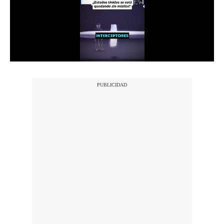
Notas Contratadas
Podcast
Gestión TV
Videos
Fotogalerías
gestion.pe
¿quiénes
Somos?
Términos
Y
Condiciones
Política
De
Privacidad