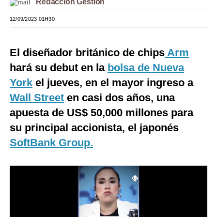
Redacción Gestión
Moda
12/09/2023 01H30
Estilos
El diseñador británico de chips
Arm
Mundo
hará su debut en la
bolsa de Nueva
EEUU
York
el jueves, en el mayor ingreso a
México
Wall Street
en casi dos años, una
apuesta de US$ 50,000 millones para
España
su principal accionista, el japonés
Internacional
SoftBank Group.
Tecnología
Club del Suscriptor
Mix
G de Gestión