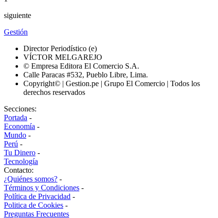
siguiente
Gestión
Director Periodístico (e)
VÍCTOR MELGAREJO
© Empresa Editora El Comercio S.A.
Calle Paracas #532, Pueblo Libre, Lima.
Copyright© | Gestion.pe | Grupo El Comercio | Todos los
derechos reservados
Secciones:
Portada
-
Economía
-
Mundo
-
Perú
-
Tu Dinero
-
Tecnología
Contacto:
¿Quiénes somos?
-
Términos y Condiciones
-
Política de Privacidad
-
Politica de Cookies
-
Preguntas Frecuentes