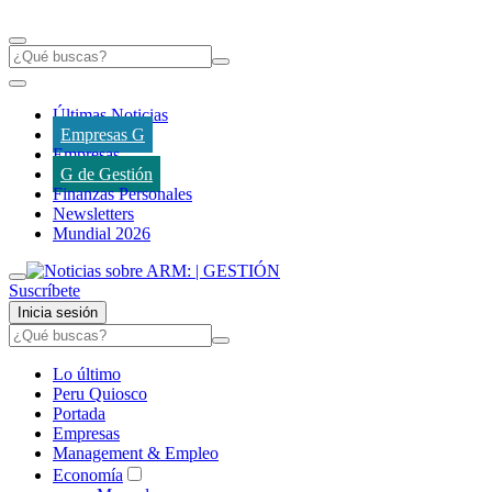
Últimas Noticias
Empresas G
Empresas
G de Gestión
Finanzas Personales
Newsletters
Mundial 2026
Suscríbete
Inicia sesión
Lo último
Peru Quiosco
Portada
Empresas
Management & Empleo
Economía