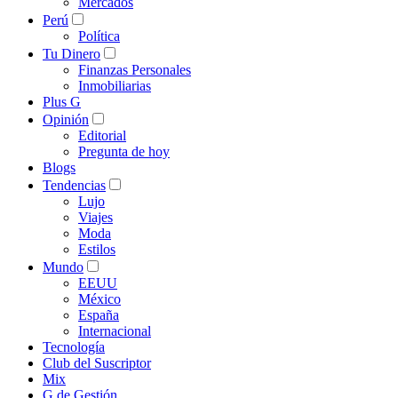
Mercados
Perú
Política
Tu Dinero
Finanzas Personales
Inmobiliarias
Plus G
Opinión
Editorial
Pregunta de hoy
Blogs
Tendencias
Lujo
Viajes
Moda
Estilos
Mundo
EEUU
México
España
Internacional
Tecnología
Club del Suscriptor
Mix
G de Gestión