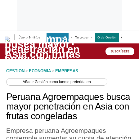
Últimas Noticias
Empresas G
Empresas
G de Gestión
Finanzas
Lo último
Peru Quiosco
SUSCRÍBETE
Portada
GESTION
>
ECONOMIA
>
EMPRESAS
Empresas
Añadir
Gestión
como fuente preferida en
Management & Empleo
Peruana Agroempaques busca
Economía
mayor penetración en Asia con
frutas congeladas
Mercados
Perú
Empresa peruana Agroempaques
contempla aumentar su cuota de atención
Política