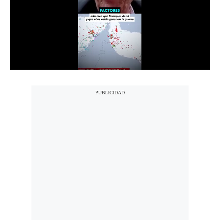
Notas Contratadas
Podcast
Gestión TV
Videos
Fotogalerías
gestion.pe
¿quiénes
Somos?
Términos
Y
Condiciones
Política
De
Privacidad