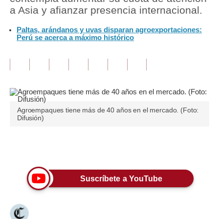
a Asia y afianzar presencia internacional.
Tu Dinero
Paltas, arándanos y uvas disparan agroexportaciones:
Perú se acerca a máximo histórico
Finanzas Personales
Inmobiliarias
Plus G
Opinión
Agroempaques tiene más de 40 años en el mercado. (Foto:
Editorial
Difusión)
Pregunta de hoy
Únete a nuestro canal
Blogs
Tendencias
Suscríbete a YouTube
Lujo
Viajes