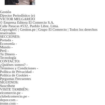
Gestión
Director Periodístico (e)
VÍCTOR MELGAREJO
© Empresa Editora El Comercio S.A.
Calle Paracas #532, Pueblo Libre, Lima.
Copyright© | Gestion.pe | Grupo El Comercio | Todos los derechos
reservados
SECCIONES:
Portada
-
Economía
-
Mundo
-
Perú
-
Tu Dinero
-
Tecnología
CONTACTO:
¿Quiénes somos?
-
Términos y Condiciones
-
Política de Privacidad
-
Politica de Cookies
-
Preguntas Frecuentes
SÍGUENOS:
Suscríbete
VISITE TAMBIÉN:
elcomercio.pe
-
clubelcomercio.pe
-
depor.com
-
trome.com
-