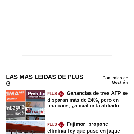
LAS MÁS LEÍDAS DE PLUS
Contenido de
G
Gestión
Ganancias de tres AFP se
PLUS
G
disparan más de 24%, pero en
una caen, ¿a cuál está afiliado
usted?
Fujimori propone
PLUS
G
eliminar ley que puso en jaque