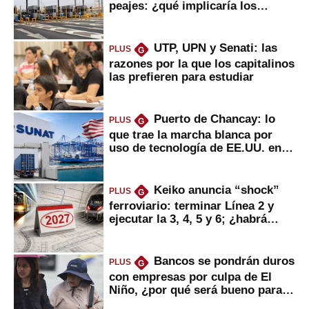
peajes: ¿qué implicaría los
usuarios?
UTP, UPN y Senati: las
PLUS
G
razones por la que los capitalinos
las prefieren para estudiar
Puerto de Chancay: lo
PLUS
G
que trae la marcha blanca por
uso de tecnología de EE.UU. en
mercancías
Keiko anuncia “shock”
PLUS
G
ferroviario: terminar Línea 2 y
ejecutar la 3, 4, 5 y 6; ¿habrá
avances?
Bancos se pondrán duros
PLUS
G
con empresas por culpa de El
Niño, ¿por qué será bueno para
ahorristas?