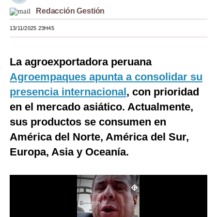
Redacción Gestión
Moda
13/11/2025 23H45
Estilos
Mundo
La agroexportadora peruana
EEUU
Agroempaques apunta a consolidar su
presencia internacional
, con prioridad
México
en el mercado asiático. Actualmente,
España
sus productos se consumen en
Internacional
América del Norte, América del Sur,
Europa, Asia y Oceanía.
Tecnología
Club del Suscriptor
Mix
G de Gestión