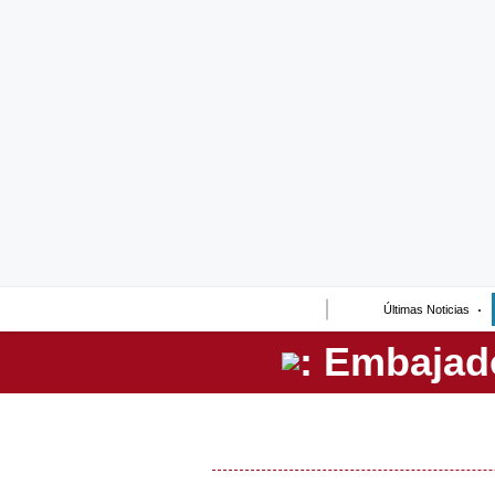
Lo último
Peru Quiosco
Portada
Empresas
Management & Empleo
Economía
Últimas Noticias
Mercados
Perú
Política
Tu Dinero