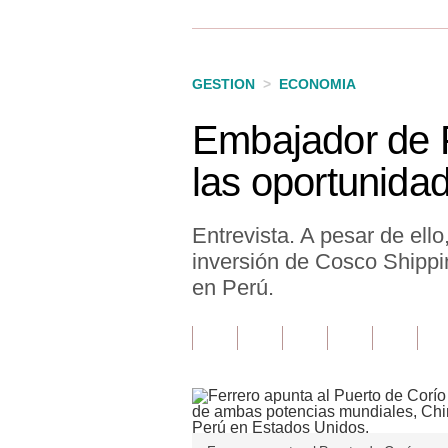
Finanzas Personales
Inmobiliarias
GESTION
>
ECONOMIA
Plus G
Embajador de P
Opinión
las oportunidad
Editorial
Pregunta de hoy
Entrevista. A pesar de ell
inversión de Cosco Shippi
Blogs
en Perú.
Tendencias
Lujo
Viajes
Moda