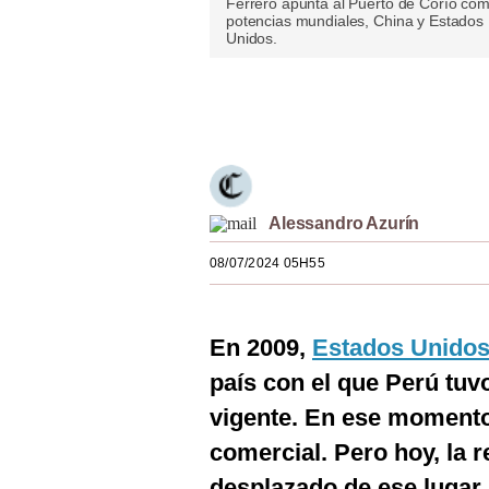
Ferrero apunta al Puerto de Corío como
potencias mundiales, China y Estados
Estilos
Unidos.
Mundo
Únete a nuestro canal
EEUU
México
España
Alessandro Azurín
Internacional
08/07/2024 05H55
Tecnología
Club del Suscriptor
En 2009,
Estados Unidos
Mix
país con el que Perú tu
vigente. En ese momento
G de Gestión
comercial. Pero hoy, la r
Notas Contratadas
desplazado de ese lugar.