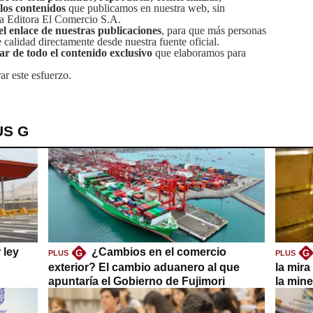
 los contenidos
que publicamos en nuestra web, sin
sa Editora El Comercio S.A.
el enlace de nuestras publicaciones
, para que más personas
calidad directamente desde nuestra fuente oficial.
tar de todo el contenido exclusivo
que elaboramos para
ar este esfuerzo.
US G
 ley
¿Cambios en el comercio
G
G
PLUS
PLUS
exterior? El cambio aduanero al que
la mira
apuntaría el Gobierno de Fujimori
la mine