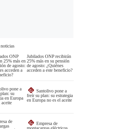
 noticias
Jubilados ONP recibirán
25% más en su pensión
de agosto: ¿Quiénes
acceden a este beneficio?
G
Santolivo pone a
freír su plan: su estrategia
en Europa no es el aceite
G
Empresa de
montacargas eléctricos