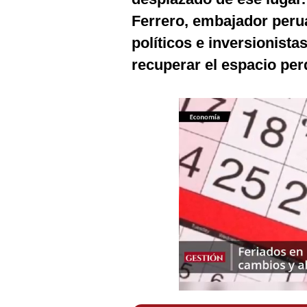
Podcast
Ferrero, embajador peru
Gestión TV
políticos e inversionist
recuperar el espacio per
Videos
Fotogalerías
gestion.pe
¿quiénes
Somos?
Términos
Y
Condiciones
Política
De
Privacidad
Politica