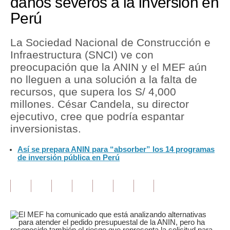
daños severos a la inversión en
Perú
Tu Dinero
Finanzas Personales
La Sociedad Nacional de Construcción e
Infraestructura (SNCI) ve con
Inmobiliarias
preocupación que la ANIN y el MEF aún
no lleguen a una solución a la falta de
Plus G
recursos, que supera los S/ 4,000
Opinión
millones. César Candela, su director
ejecutivo, cree que podría espantar
Editorial
inversionistas.
Pregunta de hoy
Así se prepara ANIN para “absorber” los 14 programas
de inversión pública en Perú
Blogs
Tendencias
Lujo
Viajes