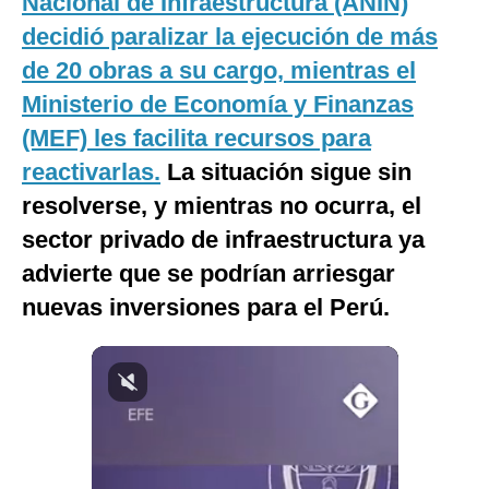
Nacional de Infraestructura (ANIN)
Notas Contratadas
decidió paralizar la ejecución de más
de 20 obras a su cargo, mientras el
Podcast
Ministerio de Economía y Finanzas
Gestión TV
(MEF) les facilita recursos para
Videos
reactivarlas.
La situación sigue sin
Fotogalerías
resolverse, y mientras no ocurra, el
sector privado de infraestructura ya
advierte que se podrían arriesgar
gestion.pe
nuevas inversiones para el Perú.
¿quiénes
Somos?
Términos
Y
Condiciones
Política
De
Privacidad