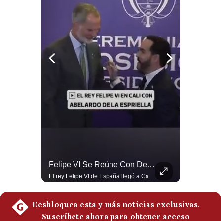
Politica
De
Cookies
Preguntas
Frecuentes
Abelardo De La Espriella Juramenta Como Nuevo Presidente | Gestión Mundo
Felipe VI Se Reúne Con De La Espriella Antes De La Investidura | Gestión Mundo
Momento histórico en Colombia: Abelardo de la Espriella prestó juramento y recibió la banda presidencial en la Arena USC de Cali, convirtiéndose oficialmente en el nuevo Presidente de la República para el periodo 2026-2030. Por primera vez en la historia reciente del país, la investidura presidencial se celebró fuera de Bogotá. ¿Qué opinas del inicio de este nuevo mandato constitucional? #DeLaEspriella #Colombia #PosesionPresidencial #Cali #Shorts 👉 Suscríbete y activa la campana para no perderte nuestro análisis diario. 🌎 Síguenos en nuestras redes sociales: 📌 Web oficial: https://gestion.pe/mundo/ 📌 LinkedIn: http://bit.ly/3HYIET0 📌 X (Twitter): http://bit.ly/4noZtX9 📌 TikTok: http://bit.ly/4evB6TO
El rey Felipe VI de España llegó a Cali para reunirse con el presidente electo de Colombia, Abelardo de la Espriella, horas antes de su histórica investidura presidencial. Un encuentro clave que refuerza las relaciones diplomáticas y bilaterales entre ambas naciones antes de la ceremonia oficial. ¿Qué opinas sobre el papel diplomático de España en la política latinoamericana? #FelipeVI #DeLaEspriella #Colombia #Espana #PoliticaInternacional #Shorts 👉 Suscríbete y activa la campana para no perderte nuestro análisis diario. 🌎 Síguenos en nuestras redes sociales: 📌 Web oficial: https://gestion.pe/mundo/ 📌 LinkedIn: http://bit.ly/3HYIET0 📌 X (Twitter): http://bit.ly/4noZtX9 📌 TikTok: http://bit.ly/4evB6TO