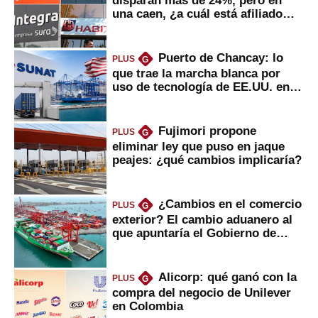
disparan más de 24%, pero en
una caen, ¿a cuál está afiliado
usted?
Puerto de Chancay: lo
PLUS
G
que trae la marcha blanca por
uso de tecnología de EE.UU. en
mercancías
Fujimori propone
PLUS
G
eliminar ley que puso en jaque
peajes: ¿qué cambios implicaría?
¿Cambios en el comercio
PLUS
G
exterior? El cambio aduanero al
que apuntaría el Gobierno de
Fujimori
Alicorp: qué ganó con la
PLUS
G
compra del negocio de Unilever
en Colombia