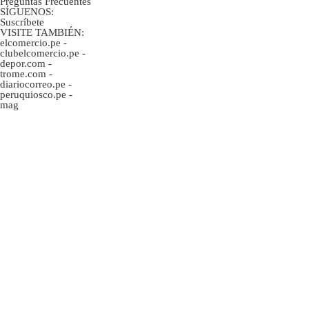
Preguntas Frecuentes
SÍGUENOS:
Suscríbete
VISITE TAMBIÉN:
elcomercio.pe
-
clubelcomercio.pe
-
depor.com
-
trome.com
-
diariocorreo.pe
-
peruquiosco.pe
-
mag