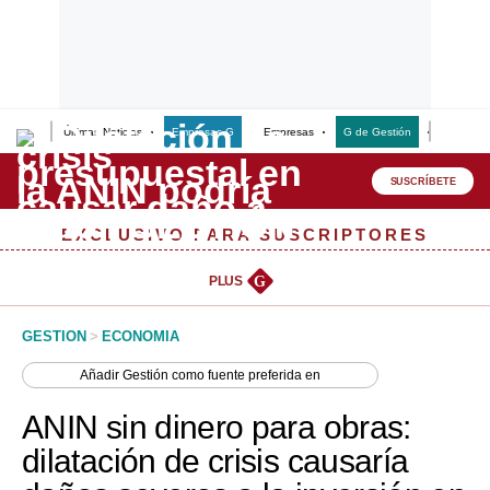
Últimas Noticias
Empresas G
Empresas
G de Gestión
Finanzas
Lo último
Peru Quiosco
SUSCRÍBETE
Portada
EXCLUSIVO PARA SUSCRIPTORES
Empresas
PLUS
G
Management & Empleo
GESTION
>
ECONOMIA
Economía
Añadir
Gestión
como fuente preferida en
Mercados
ANIN sin dinero para obras:
Perú
dilatación de crisis causaría
Política