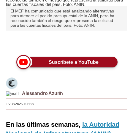
Moda
El MEF ha comunicado que está analizando alternativas
para atender el pedido presupuestal de la ANIN, pero ha
reconocido también el riesgo que representa la solicitud
Estilos
para las cuentas fiscales del país. Foto: ANIN.
Mundo
Únete a nuestro canal
EEUU
México
Suscríbete a YouTube
España
Internacional
Tecnología
Alessandro Azurín
Club del Suscriptor
15/08/2025 10H38
Mix
En las últimas semanas,
la Autoridad
G de Gestión