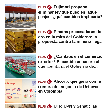
Fujimori propone
PLUS
G
eliminar ley que puso en jaque
peajes: ¿qué cambios implicaría?
Plantas procesadoras de
PLUS
G
oro en la mira del Gobierno: la
propuesta contra la minería ilegal
¿Cambios en el comercio
PLUS
G
exterior? El cambio aduanero al
que apuntaría el Gobierno de
Fujimori
Alicorp: qué ganó con la
PLUS
G
compra del negocio de Unilever
en Colombia
UTP, UPN y Senati: las
PLUS
G