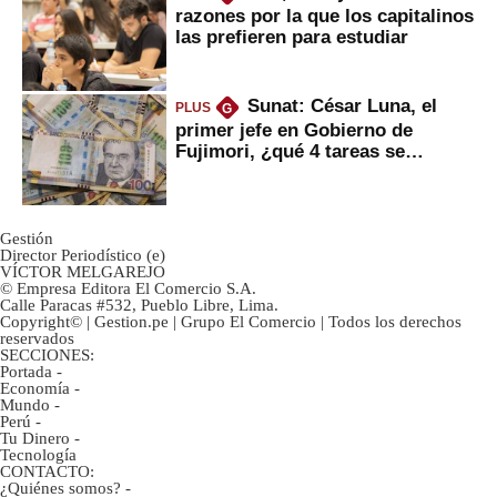
razones por la que los capitalinos
las prefieren para estudiar
Sunat: César Luna, el
PLUS
G
primer jefe en Gobierno de
Fujimori, ¿qué 4 tareas se
marcan urgentes?
Gestión
Director Periodístico (e)
VÍCTOR MELGAREJO
© Empresa Editora El Comercio S.A.
Calle Paracas #532, Pueblo Libre, Lima.
Copyright© | Gestion.pe | Grupo El Comercio | Todos los derechos
reservados
SECCIONES:
Portada
-
Economía
-
Mundo
-
Perú
-
Tu Dinero
-
Tecnología
CONTACTO:
¿Quiénes somos?
-