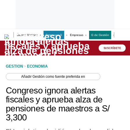
Últimas Noticias
Empresas G
Empresas
G de Gestión
Finanzas
Lo último
Peru Quiosco
SUSCRÍBETE
Portada
GESTION
>
ECONOMIA
Empresas
Añadir
Gestión
como fuente preferida en
Management & Empleo
Congreso ignora alertas
Economía
fiscales y aprueba alza de
pensiones de maestros a S/
Mercados
3,300
Perú
Política