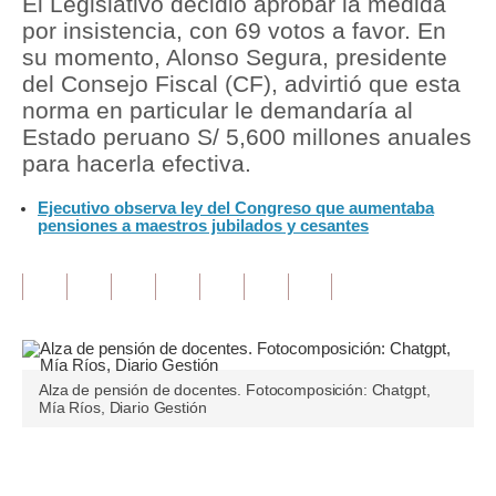
El Legislativo decidió aprobar la medida
por insistencia, con 69 votos a favor. En
Tu Dinero
su momento, Alonso Segura, presidente
del Consejo Fiscal (CF), advirtió que esta
Finanzas Personales
norma en particular le demandaría al
Inmobiliarias
Estado peruano S/ 5,600 millones anuales
para hacerla efectiva.
Plus G
Ejecutivo observa ley del Congreso que aumentaba
Opinión
pensiones a maestros jubilados y cesantes
Editorial
Pregunta de hoy
Blogs
Alza de pensión de docentes. Fotocomposición: Chatgpt,
Tendencias
Mía Ríos, Diario Gestión
Lujo
Únete a nuestro canal
Viajes