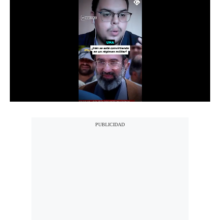
Notas Contratadas
Podcast
Gestión TV
Videos
Fotogalerías
gestion.pe
¿quiénes
Somos?
Términos
Y
Condiciones
Política
De
Privacidad