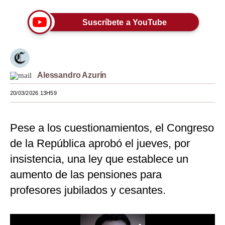
Moda
Suscríbete a YouTube
Estilos
Mundo
EEUU
Alessandro Azurín
20/03/2026 13H59
México
España
Pese a los cuestionamientos, el Congreso
Internacional
de la República aprobó el jueves, por
Tecnología
insistencia, una ley que establece un
aumento de las pensiones para
Club del Suscriptor
profesores jubilados y cesantes.
Mix
G de Gestión