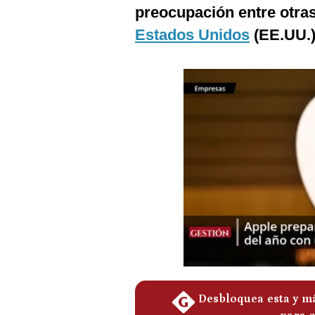
Podcast
preocupación entre otra
Estados Unidos
(EE.UU.)
Gestión TV
Videos
Fotogalerías
gestion.pe
¿quiénes
Somos?
Términos
Y
Condiciones
Política
De
Privacidad
Politica