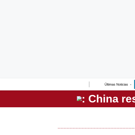
Lo último
Peru Quiosco
Portada
Empresas
Management & Empleo
Economía
Últimas Noticias
Mercados
Perú
Política
Tu Dinero