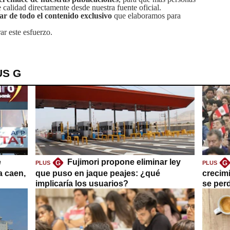
calidad directamente desde nuestra fuente oficial.
tar de todo el contenido exclusivo
que elaboramos para
ar este esfuerzo.
US G
e
Fujimori propone eliminar ley
G
G
PLUS
PLUS
a caen,
que puso en jaque peajes: ¿qué
crecim
implicaría los usuarios?
se per