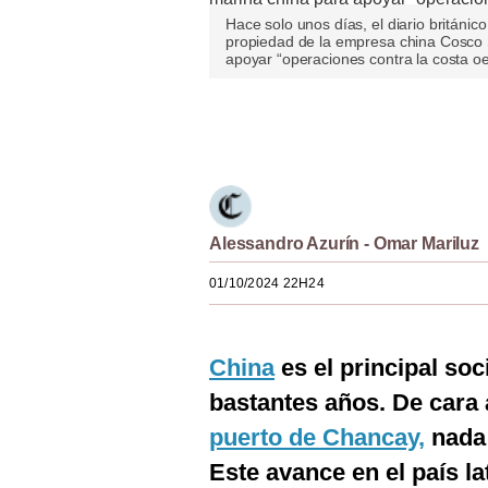
Estilos
Hace solo unos días, el diario británi
propiedad de la empresa china Cosco Sh
apoyar “operaciones contra la costa o
Mundo
EEUU
Únete a nuestro canal
México
España
Internacional
Alessandro Azurín - Omar Mariluz
Tecnología
01/10/2024 22H24
Club del Suscriptor
China
es el principal so
Mix
bastantes años. De cara a
G de Gestión
puerto de Chancay,
nada 
Notas Contratadas
Este avance en el país l