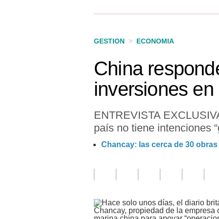
Finanzas Personales
Inmobiliarias
GESTION
>
ECONOMIA
Plus G
China responde
Opinión
inversiones en
Editorial
Pregunta de hoy
ENTREVISTA EXCLUSIVA A 
país no tiene intenciones 
Blogs
Chancay: las cerca de 30 obras
Tendencias
Lujo
Viajes
Moda