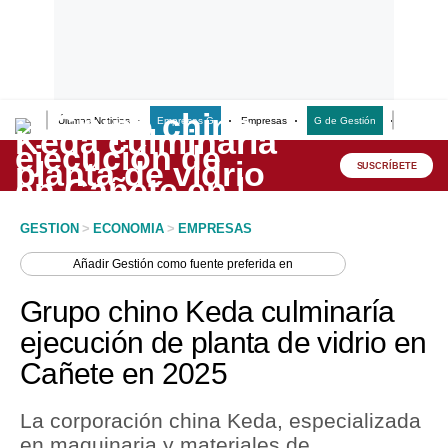
Últimas Noticias
Empresas G
Empresas
G de Gestión
Finanzas
Lo último
Peru Quiosco
SUSCRÍBETE
Portada
GESTION
>
ECONOMIA
>
EMPRESAS
Empresas
Añadir
Gestión
como fuente preferida en
Management & Empleo
Grupo chino Keda culminaría
Economía
ejecución de planta de vidrio en
Cañete en 2025
Mercados
Perú
La corporación china Keda, especializada
en maquinaria y materiales de
Política