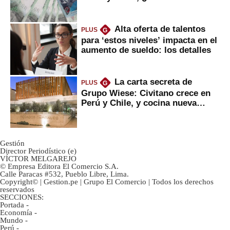
tanta liquidez?
Alta oferta de talentos
PLUS
G
para ‘estos niveles’ impacta en el
aumento de sueldo: los detalles
La carta secreta de
PLUS
G
Grupo Wiese: Civitano crece en
Perú y Chile, y cocina nueva
marca
Gestión
Director Periodístico (e)
VÍCTOR MELGAREJO
© Empresa Editora El Comercio S.A.
Calle Paracas #532, Pueblo Libre, Lima.
Copyright© | Gestion.pe | Grupo El Comercio | Todos los derechos
reservados
SECCIONES:
Portada
-
Economía
-
Mundo
-
Perú
-