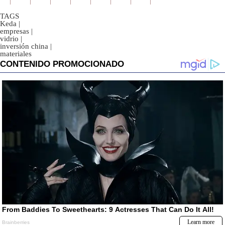
TAGS
Keda
|
empresas
|
vidrio
|
inversión china
|
materiales