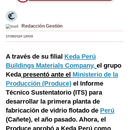
Moda
Estilos
Redacción Gestión
Mundo
27/09/2024 12H39
EEUU
México
A través de su filial
Keda Perú
Buildings Materials Company,
el grupo
España
Keda
presentó ante el
Ministerio de la
Internacional
Producción (Produce)
el Informe
Tecnología
Técnico Sustentatorio (ITS) para
desarrollar la
primera planta de
Club del Suscriptor
fabricación de vidrio flotado de
Perú
Mix
(Cañete), el año pasado. Ahora, el
G de Gestión
Produce aprobó a Keda Perú como