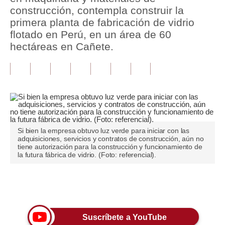
construcción, contempla construir la
Tu Dinero
primera planta de fabricación de vidrio
flotado en Perú, en un área de 60
Finanzas Personales
hectáreas en Cañete.
Inmobiliarias
Plus G
Opinión
Editorial
Si bien la empresa obtuvo luz verde para iniciar con las
adquisiciones, servicios y contratos de construcción, aún no
Pregunta de hoy
tiene autorización para la construcción y funcionamiento de
la futura fábrica de vidrio. (Foto: referencial).
Blogs
Tendencias
Únete a nuestro canal
Lujo
Suscríbete a YouTube
Viajes