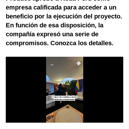
empresa calificada para acceder a un
Notas Contratadas
beneficio por la ejecución del proyecto.
Podcast
En función de esa disposición, la
Gestión TV
compañía expresó una serie de
Videos
compromisos. Conozca los detalles.
Fotogalerías
gestion.pe
¿quiénes
Somos?
Términos
Y
Condiciones
Política
De
Privacidad