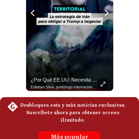
Politica
De
Cookies
Preguntas
Frecuentes
¿Qué Está Pasando En El Estrecho De Ormuz? | Gestión Mundo
¿Por Qué EE.UU. Necesita Desesperadamente Al Golfo? | Gestión Mundo
Un petrolero escuchó dos explosiones mientras atravesaba el estrecho de Ormuz. Aunque no se confirmó un ataque directo, el tránsito marítimo estaba prácticamente paralizado: solo cruzaron dos buques, frente a un promedio habitual de entre 130 y 140 diarios. #EstrechoDeOrmuz #Petroleo #NoticiasInternacionales #UltimaHora #Shorts 👉 Suscríbete y activa la campana para no perderte nuestro análisis diario. 🌎 Síguenos en nuestras redes sociales: 📌 Web oficial: https://gestion.pe/mundo/ 📌 LinkedIn: http://bit.ly/3HYIET0 📌 X (Twitter): http://bit.ly/4noZtX9 📌 TikTok: http://bit.ly/4evB6TO
Esteban Silva, politólogo internacional, explica que Estados Unidos necesita el apoyo territorial y marítimo de sus aliados del Golfo para operar cerca de Irán. Según su análisis, Teherán busca amenazar su estabilidad energética y económica para que estos gobiernos presionen a Washington y lo obliguen a negociar. #Iran #EEUU #Geopolitica #NoticiasInternacionales #Shorts 👉 Suscríbete y activa la campana para no perderte nuestro análisis diario. 🌎 Síguenos en nuestras redes sociales: 📌 Web oficial: https://gestion.pe/mundo/ 📌 LinkedIn: http://bit.ly/3HYIET0 📌 X (Twitter): http://bit.ly/4noZtX9 📌 TikTok: http://bit.ly/4evB6TO