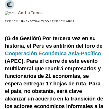
Moda
Ani Lu Torres
Estilos
13/11/2024 17H43
- ACTUALIZADO A 22/11/2024 07H17
Mundo
EEUU
(G de Gestión) Por tercera vez en su
historia, el Perú es anfitrión del foro de
México
Cooperación Económica Asia-Pacífico
España
(APEC). Para el cierre de este evento
Internacional
multilateral que reunirá empresarios y
funcionarios de 21 economías, se
Tecnología
espera entregar
17 hojas de ruta
. Para
Club del Suscriptor
el país, no obstante, será clave
Mix
alcanzar un acuerdo en la transición de
G de Gestión
los actores económicos informales a la