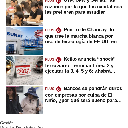
UTP, UPN y Senati: las
PLUS
G
razones por la que los capitalinos
las prefieren para estudiar
Puerto de Chancay: lo
PLUS
G
que trae la marcha blanca por
uso de tecnología de EE.UU. en
mercancías
Keiko anuncia “shock”
PLUS
G
ferroviario: terminar Línea 2 y
ejecutar la 3, 4, 5 y 6; ¿habrá
avances?
Bancos se pondrán duros
PLUS
G
con empresas por culpa de El
Niño, ¿por qué será bueno para
ahorristas?
Gestión
Director Periodístico (e)