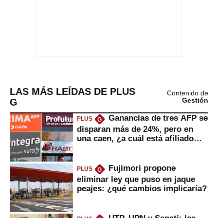
LAS MÁS LEÍDAS DE PLUS
Contenido de
G
Gestión
Ganancias de tres AFP se
PLUS
G
disparan más de 24%, pero en
una caen, ¿a cuál está afiliado
usted?
Fujimori propone
PLUS
G
eliminar ley que puso en jaque
peajes: ¿qué cambios implicaría?