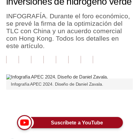
inversiones de hidrógeno verde
Tu Dinero
INFOGRAFÍA. Durante el foro económico,
se prevé la firma de la optimización del
Finanzas Personales
TLC con China y un acuerdo comercial
Inmobiliarias
con Hong Kong. Todos los detalles en
este artículo.
Plus G
Opinión
Editorial
Infografía APEC 2024. Diseño de Daniel Zavala.
Pregunta de hoy
Blogs
Únete a nuestro canal
Tendencias
Suscríbete a YouTube
Lujo
Viajes