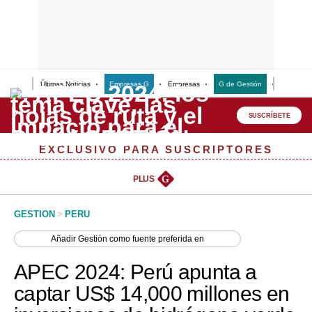
Últimas Noticias
Empresas G
Empresas
G de Gestión
Finanzas
Lo último
Peru Quiosco
SUSCRÍBETE
Portada
EXCLUSIVO PARA SUSCRIPTORES
Empresas
PLUS
G
Management & Empleo
GESTION
>
PERU
Economía
Añadir
Gestión
como fuente preferida en
Mercados
APEC 2024: Perú apunta a
Perú
captar US$ 14,000 millones en
Política