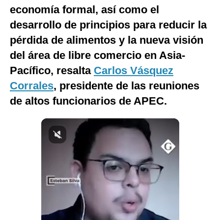
economía formal, así como el
Notas Contratadas
desarrollo de principios para reducir la
Podcast
pérdida de alimentos y la nueva visión
Gestión TV
del área de libre comercio en Asia-
Pacífico, resalta
Carlos Vásquez
Videos
Corrales
, presidente de las reuniones
Fotogalerías
de altos funcionarios de APEC.
gestion.pe
¿quiénes
Somos?
Términos
Y
Condiciones
Política
De
Privacidad